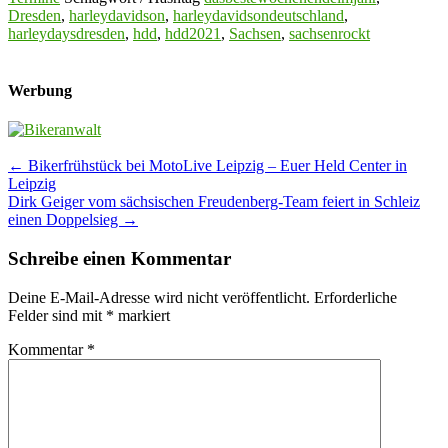
Dresden
,
harleydavidson
,
harleydavidsondeutschland
,
harleydaysdresden
,
hdd
,
hdd2021
,
Sachsen
,
sachsenrockt
Werbung
Post
←
Bikerfrühstück bei MotoLive Leipzig – Euer Held Center in
Leipzig
navigation
Dirk Geiger vom sächsischen Freudenberg-Team feiert in Schleiz
einen Doppelsieg
→
Schreibe einen Kommentar
Deine E-Mail-Adresse wird nicht veröffentlicht.
Erforderliche
Felder sind mit
*
markiert
Kommentar
*