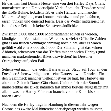
für das man laut Daniela Hesse, eine von drei Harley Days-Chefs,
normalerweise ein Dreivierteljahr Vorlauf braucht. Trotzdem stand
die große Bühne, trotzdem gab es viele Händler und manche
Motorrad-Angebote, man konnte probesitzen und probefahren,
essen, trinken und dauernd feiern. Dass das Wetter mitgespielt hat,
ist in dieser Zeit auch keine Selbstverständlichkeit.
Zwischen 3.000 und 5.000 Motorradfahrer sollten es werden,
kündigten die Veranstalter an. Waren es so viele? Offizielle Zahlen
gibt es am frühen Sonntagnachmittag noch nicht, aber es waren
gefühlt wohl eher 3.000 als 5.000. Der Stimmung tat das keinen
Abbruch, sehenswert war das Treffen mit den vielen Harleys (und
manchen markenfremden Bikes dazwischen) im Dresdner
Ostragehege auf jeden Fall.
Sehenswert auch – die vielen Harleys in der Stadt, auf Tour, an den
Dresdner Sehenswürdigkeiten – eine Dauershow in Dresden. Für
den Geschmack mancher vielleicht etwas zu laut, für Harley-Fans
aber eine Zeit mit Dauer-Gänsehaut. Unüberhörbar der Sound,
unübersehbar die Biker, natürlich fast immer bestens ausgestattet mit
allem, was der Harley-Fahrer so brauch, von der Kutte bis zum
bösen Blick.
Nachdem die Harley-Tage in Hamburg in diesem Jahr wegen
Corona das zweite Mal hintereinander abgesagt werden mussten,