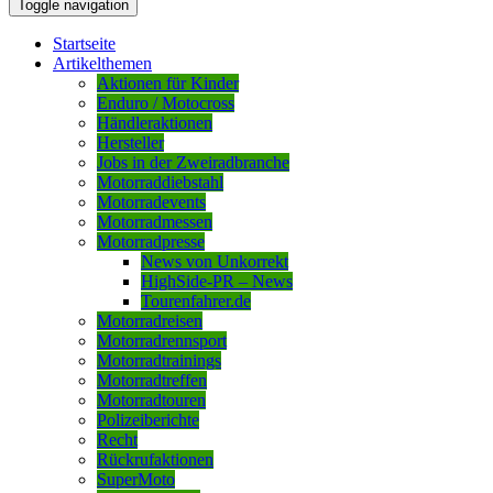
Toggle navigation
Startseite
Artikelthemen
Aktionen für Kinder
Enduro / Motocross
Händleraktionen
Hersteller
Jobs in der Zweiradbranche
Motorraddiebstahl
Motorradevents
Motorradmessen
Motorradpresse
News von Unkorrekt
HighSide-PR – News
Tourenfahrer.de
Motorradreisen
Motorradrennsport
Motorradtrainings
Motorradtreffen
Motorradtouren
Polizeiberichte
Recht
Rückrufaktionen
SuperMoto