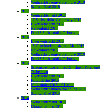
Weihnachtsbaumverbrennung 2018
SachsenKrad 2018
2017
Weihnachtsmarkt 2017
17.Sachsenbike-Geburtstag 2017
Bikerweihnacht 2017
Nelkenfahrt 2017
Der 16.Sachsenbike-Geburtstag
2016
Bikerweihnacht 2016
15.Heimkinderausfahrt – Mai 2016
Nelkenfahrt 2016
Weihnachstbaumverbrennung 2016
Der 15.Sachsenbike-Geburtstag
2015
Saisonabschlussfahrt 2015 – durch Polen und
Tschechien
Bikerweihnacht 2015
Himmelfahrt 2015
Nelkenfahrt 2015 – 01.Mai!
Weihnachtsbaum-verbrennung 2015
SachsenKrad 2015
2014
Weihnachtsmarkt 2014
Moppedrennen 2014