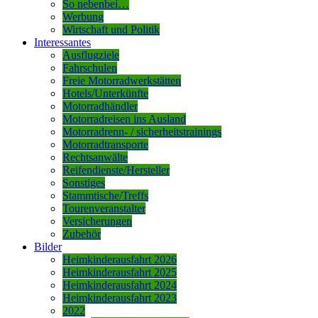
So nebenbei…
Werbung
Wirtschaft und Politik
Interessantes
Ausflugziele
Fahrschulen
Freie Motorradwerkstätten
Hotels/Unterkünfte
Motorradhändler
Motorradreisen ins Ausland
Motorradrenn- / sicherheitstrainings
Motorradtransporte
Rechtsanwälte
Reifendienste/Hersteller
Sonstiges
Stammtische/Treffs
Tourenveranstalter
Versicherungen
Zubehör
Bilder
Heimkinderausfahrt 2026
Heimkinderausfahrt 2025
Heimkinderausfahrt 2024
Heimkinderausfahrt 2023
2022