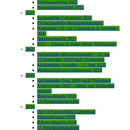
Vereinssausfahrt 2022
Heimkinderausfahrt 2022
2021
Sachsenbike-Geburtstag 2021
19.Sachsenbike-Heimkinderausfahrt
Begleitung US Car Convention in Dresden –
2021
Bikerweihnacht 2021
2021 – Umzug in einen neuen Vereinsraum
2020
Sachsenbike-Motorradausfahrt – 11. bis
13.September 2020 nach Tschechien
Sachsenbike-Ausfahrt – 21.Juni 2020
Weihnachtsbaumverbrennung 2020
2019
Sachsenbike-Tour 2019 nach Thüringen
Sommerputz 2019 – früher mal Subbotnik
genannt
Bikerweihnacht 2019
18.Heimkinderausfahrt
2018
Der 18.Sachsenbike-Geburtstag
Moppedrennen 2018
Bikerweihnacht 2018
17.Heimkinderausfahrt