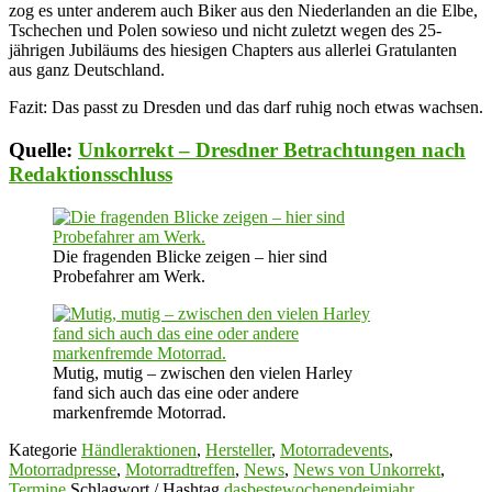
zog es unter anderem auch Biker aus den Niederlanden an die Elbe,
Tschechen und Polen sowieso und nicht zuletzt wegen des 25-
jährigen Jubiläums des hiesigen Chapters aus allerlei Gratulanten
aus ganz Deutschland.
Fazit: Das passt zu Dresden und das darf ruhig noch etwas wachsen.
Quelle:
Unkorrekt – Dresdner Betrachtungen nach
Redaktionsschluss
Die fragenden Blicke zeigen – hier sind
Probefahrer am Werk.
Mutig, mutig – zwischen den vielen Harley
fand sich auch das eine oder andere
markenfremde Motorrad.
Kategorie
Händleraktionen
,
Hersteller
,
Motorradevents
,
Motorradpresse
,
Motorradtreffen
,
News
,
News von Unkorrekt
,
Termine
Schlagwort / Hashtag
dasbestewochenendeimjahr
,