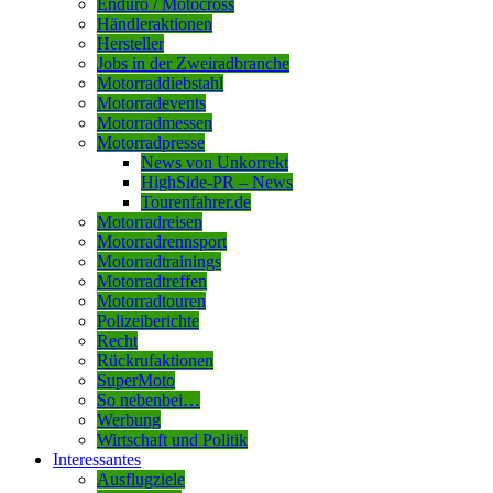
Enduro / Motocross
Händleraktionen
Hersteller
Jobs in der Zweiradbranche
Motorraddiebstahl
Motorradevents
Motorradmessen
Motorradpresse
News von Unkorrekt
HighSide-PR – News
Tourenfahrer.de
Motorradreisen
Motorradrennsport
Motorradtrainings
Motorradtreffen
Motorradtouren
Polizeiberichte
Recht
Rückrufaktionen
SuperMoto
So nebenbei…
Werbung
Wirtschaft und Politik
Interessantes
Ausflugziele