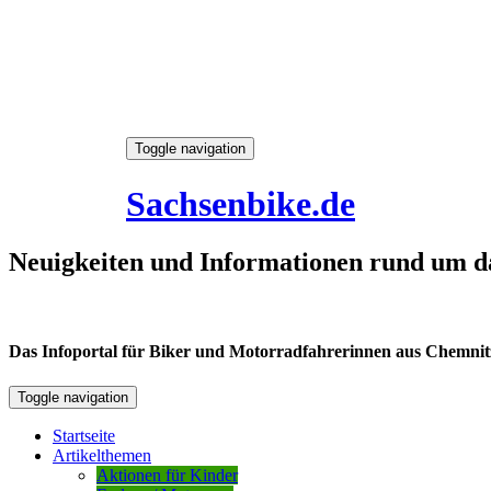
Skip
Toggle navigation
to
8. August 2026
content
Sachsenbike.de
Neuigkeiten und Informationen rund um d
Das Infoportal für Biker und Motorradfahrerinnen aus Chemnitz /
Toggle navigation
Startseite
Artikelthemen
Aktionen für Kinder