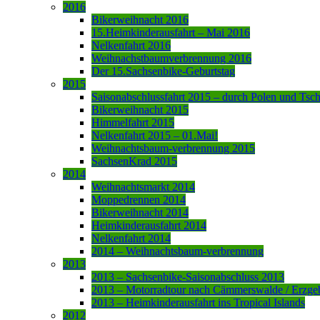
2016
Bikerweihnacht 2016
15.Heimkinderausfahrt – Mai 2016
Nelkenfahrt 2016
Weihnachstbaumverbrennung 2016
Der 15.Sachsenbike-Geburtstag
2015
Saisonabschlussfahrt 2015 – durch Polen und Tsc
Bikerweihnacht 2015
Himmelfahrt 2015
Nelkenfahrt 2015 – 01.Mai!
Weihnachtsbaum-verbrennung 2015
SachsenKrad 2015
2014
Weihnachtsmarkt 2014
Moppedrennen 2014
Bikerweihnacht 2014
Heimkinderausfahrt 2014
Nelkenfahrt 2014
2014 – Weihnachtsbaum-verbrennung
2013
2013 – Sachsenbike-Saisonabschluss 2013
2013 – Motorradtour nach Cämmerswalde / Erzge
2013 – Heimkinderausfahrt ins Tropical Islands
2012