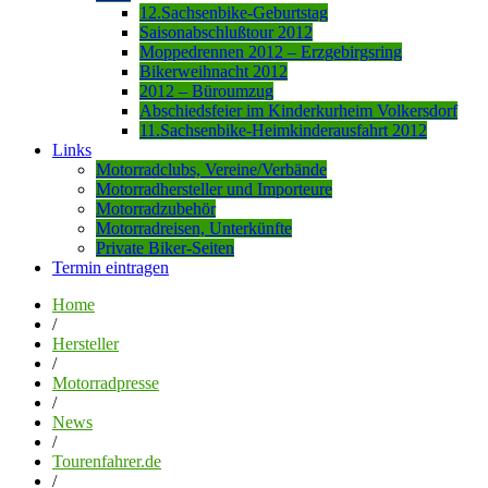
12.Sachsenbike-Geburtstag
Saisonabschlußtour 2012
Moppedrennen 2012 – Erzgebirgsring
Bikerweihnacht 2012
2012 – Büroumzug
Abschiedsfeier im Kinderkurheim Volkersdorf
11.Sachsenbike-Heimkinderausfahrt 2012
Links
Motorradclubs, Vereine/Verbände
Motorradhersteller und Importeure
Motorradzubehör
Motorradreisen, Unterkünfte
Private Biker-Seiten
Termin eintragen
Home
/
Hersteller
/
Motorradpresse
/
News
/
Tourenfahrer.de
/