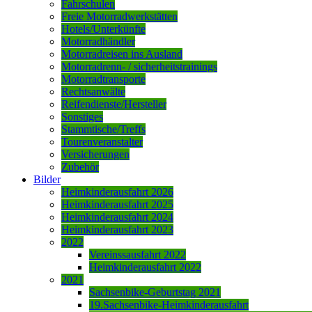
Fahrschulen
Freie Motorradwerkstätten
Hotels/Unterkünfte
Motorradhändler
Motorradreisen ins Ausland
Motorradrenn- / sicherheitstrainings
Motorradtransporte
Rechtsanwälte
Reifendienste/Hersteller
Sonstiges
Stammtische/Treffs
Tourenveranstalter
Versicherungen
Zubehör
Bilder
Heimkinderausfahrt 2026
Heimkinderausfahrt 2025
Heimkinderausfahrt 2024
Heimkinderausfahrt 2023
2022
Vereinssausfahrt 2022
Heimkinderausfahrt 2022
2021
Sachsenbike-Geburtstag 2021
19.Sachsenbike-Heimkinderausfahrt