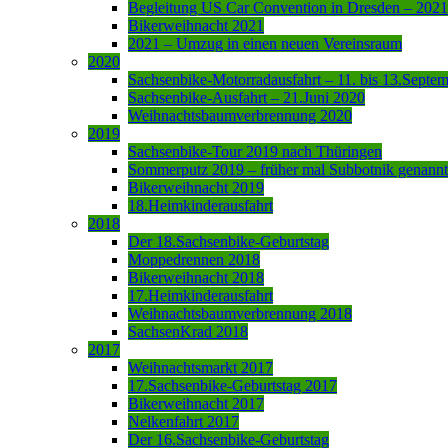
Begleitung US Car Convention in Dresden – 2021
Bikerweihnacht 2021
2021 – Umzug in einen neuen Vereinsraum
2020
Sachsenbike-Motorradausfahrt – 11. bis 13.Septe
Sachsenbike-Ausfahrt – 21.Juni 2020
Weihnachtsbaumverbrennung 2020
2019
Sachsenbike-Tour 2019 nach Thüringen
Sommerputz 2019 – früher mal Subbotnik genannt
Bikerweihnacht 2019
18.Heimkinderausfahrt
2018
Der 18.Sachsenbike-Geburtstag
Moppedrennen 2018
Bikerweihnacht 2018
17.Heimkinderausfahrt
Weihnachtsbaumverbrennung 2018
SachsenKrad 2018
2017
Weihnachtsmarkt 2017
17.Sachsenbike-Geburtstag 2017
Bikerweihnacht 2017
Nelkenfahrt 2017
Der 16.Sachsenbike-Geburtstag