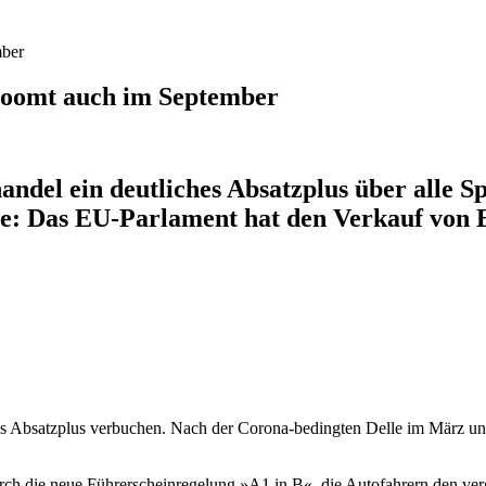
mber
boomt auch im September
del ein deutliches Absatzplus über alle Sp
che: Das EU-Parlament hat den Verkauf von
tes Absatzplus verbuchen. Nach der Corona-bedingten Delle im März u
 Durch die neue Führerscheinregelung »A1 in B«, die Autofahrern den ve