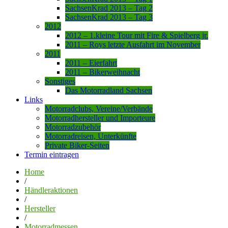
SachsenKrad 2013 – Tag 2
SachsenKrad 2013 – Tag 3
2012
2012 – 1.kleine Tour mit Fire & Spielberg jr.
2011 – Roys letzte Ausfahrt im November
2011
2011 – Eierfahrt
2011 – Bikerweihnacht
Sonstiges
Das Motorradland Sachsen
Links
Motorradclubs, Vereine/Verbände
Motorradhersteller und Importeure
Motorradzubehör
Motorradreisen, Unterkünfte
Private Biker-Seiten
Termin eintragen
Home
/
Händleraktionen
/
Hersteller
/
Motorradmessen