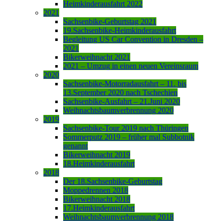
Heimkinderausfahrt 2022
2021
Sachsenbike-Geburtstag 2021
19.Sachsenbike-Heimkinderausfahrt
Begleitung US Car Convention in Dresden –
2021
Bikerweihnacht 2021
2021 – Umzug in einen neuen Vereinsraum
2020
Sachsenbike-Motorradausfahrt – 11. bis
13.September 2020 nach Tschechien
Sachsenbike-Ausfahrt – 21.Juni 2020
Weihnachtsbaumverbrennung 2020
2019
Sachsenbike-Tour 2019 nach Thüringen
Sommerputz 2019 – früher mal Subbotnik
genannt
Bikerweihnacht 2019
18.Heimkinderausfahrt
2018
Der 18.Sachsenbike-Geburtstag
Moppedrennen 2018
Bikerweihnacht 2018
17.Heimkinderausfahrt
Weihnachtsbaumverbrennung 2018