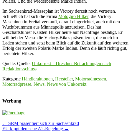
Polaris. Und die wiederbelebte Marke Indian.
Im Sachsenkrad-Messeplan ist Victory derzeit noch vertreten.
Schließlich hat sich die Firma
Motogiro Hilker
, die Victory-
Maschinen in Freital verkauft, darauf eingerichtet, auch mit den
Wuchtbrummen aus Minneapolis anzureisen. Das hat
Geschäftsführer Karsten Hilker heute auf Nachfrage bestätigt. Er
will bei der Messe die Victory-Bikes präsentieren, die noch im
Laden stehen und setzt beim Blick auf die Zukunft auf den weiteren
Erfolg der zweiten Polaris-Marke Indian. Denn die läuft richtig gut,
berichtete Hilker.
Quelle: Quelle:
Unkorrekt – Dresdner Betrachtungen nach
Redaktionsschluss
Kategorie
Händleraktionen
,
Hersteller
,
Motorradmessen
,
Motorradpresse
,
News
,
News von Unkorrekt
Werbung
Post
←
SRM präsentiert sich zur Sachsenkrad
EU kippt deutsche A2-Regelung
→