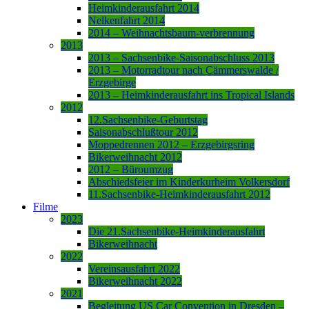
Heimkinderausfahrt 2014
Nelkenfahrt 2014
2014 – Weihnachtsbaum-verbrennung
2013
2013 – Sachsenbike-Saisonabschluss 2013
2013 – Motorradtour nach Cämmerswalde /
Erzgebirge
2013 – Heimkinderausfahrt ins Tropical Islands
2012
12.Sachsenbike-Geburtstag
Saisonabschlußtour 2012
Moppedrennen 2012 – Erzgebirgsring
Bikerweihnacht 2012
2012 – Büroumzug
Abschiedsfeier im Kinderkurheim Volkersdorf
11.Sachsenbike-Heimkinderausfahrt 2012
Filme
2023
Die 21.Sachsenbike-Heimkinderausfahrt
Bikerweihnacht
2022
Vereinsausfahrt 2022
Bikerweihnacht 2022
2021
Begleitung US Car Convention in Dresden –