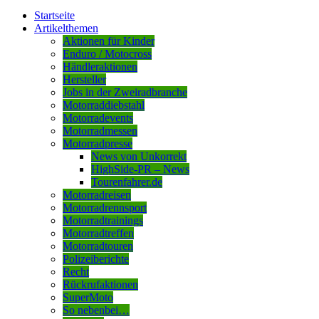
Startseite
Artikelthemen
Aktionen für Kinder
Enduro / Motocross
Händleraktionen
Hersteller
Jobs in der Zweiradbranche
Motorraddiebstahl
Motorradevents
Motorradmessen
Motorradpresse
News von Unkorrekt
HighSide-PR – News
Tourenfahrer.de
Motorradreisen
Motorradrennsport
Motorradtrainings
Motorradtreffen
Motorradtouren
Polizeiberichte
Recht
Rückrufaktionen
SuperMoto
So nebenbei…