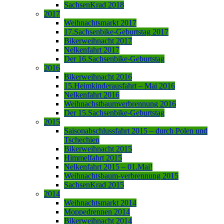
SachsenKrad 2018
2017
Weihnachtsmarkt 2017
17.Sachsenbike-Geburtstag 2017
Bikerweihnacht 2017
Nelkenfahrt 2017
Der 16.Sachsenbike-Geburtstag
2016
Bikerweihnacht 2016
15.Heimkinderausfahrt – Mai 2016
Nelkenfahrt 2016
Weihnachstbaumverbrennung 2016
Der 15.Sachsenbike-Geburtstag
2015
Saisonabschlussfahrt 2015 – durch Polen und
Tschechien
Bikerweihnacht 2015
Himmelfahrt 2015
Nelkenfahrt 2015 – 01.Mai!
Weihnachtsbaum-verbrennung 2015
SachsenKrad 2015
2014
Weihnachtsmarkt 2014
Moppedrennen 2014
Bikerweihnacht 2014