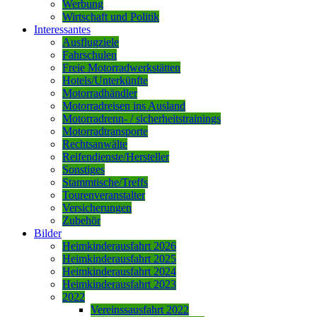
Werbung
Wirtschaft und Politik
Interessantes
Ausflugziele
Fahrschulen
Freie Motorradwerkstätten
Hotels/Unterkünfte
Motorradhändler
Motorradreisen ins Ausland
Motorradrenn- / sicherheitstrainings
Motorradtransporte
Rechtsanwälte
Reifendienste/Hersteller
Sonstiges
Stammtische/Treffs
Tourenveranstalter
Versicherungen
Zubehör
Bilder
Heimkinderausfahrt 2026
Heimkinderausfahrt 2025
Heimkinderausfahrt 2024
Heimkinderausfahrt 2023
2022
Vereinssausfahrt 2022