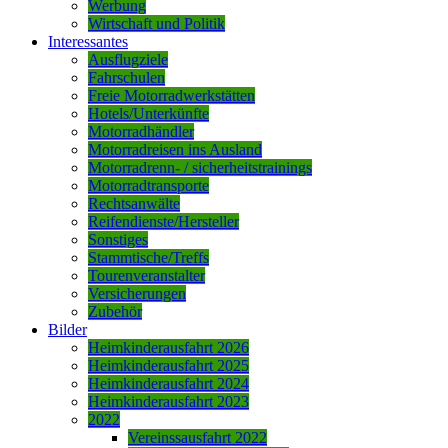
Werbung
Wirtschaft und Politik
Interessantes
Ausflugziele
Fahrschulen
Freie Motorradwerkstätten
Hotels/Unterkünfte
Motorradhändler
Motorradreisen ins Ausland
Motorradrenn- / sicherheitstrainings
Motorradtransporte
Rechtsanwälte
Reifendienste/Hersteller
Sonstiges
Stammtische/Treffs
Tourenveranstalter
Versicherungen
Zubehör
Bilder
Heimkinderausfahrt 2026
Heimkinderausfahrt 2025
Heimkinderausfahrt 2024
Heimkinderausfahrt 2023
2022
Vereinssausfahrt 2022