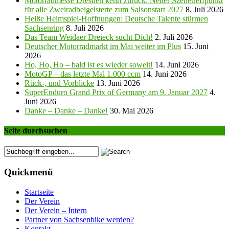
Motorradmesse Dresden kehrt zurück: Neuer Szenetreffpunkt
für alle Zweiradbeigeisterte zum Saisonstart 2027
8. Juli 2026
Heiße Heimspiel-Hoffnungen: Deutsche Talente stürmen
Sachsenring
8. Juli 2026
Das Team Weidaer Dreieck sucht Dich!
2. Juli 2026
Deutscher Motorradmarkt im Mai weiter im Plus
15. Juni
2026
Ho, Ho, Ho – bald ist es wieder soweit!
14. Juni 2026
MotoGP – das letzte Mal 1.000 ccm
14. Juni 2026
Rück-, und Vorblicke
13. Juni 2026
SuperEnduro Grand Prix of Germany am 9. Januar 2027
4.
Juni 2026
Danke – Danke – Danke!
30. Mai 2026
Seite durchsuchen
Quickmenü
Startseite
Der Verein
Der Verein – Intern
Partner von Sachsenbike werden?
Kontakt