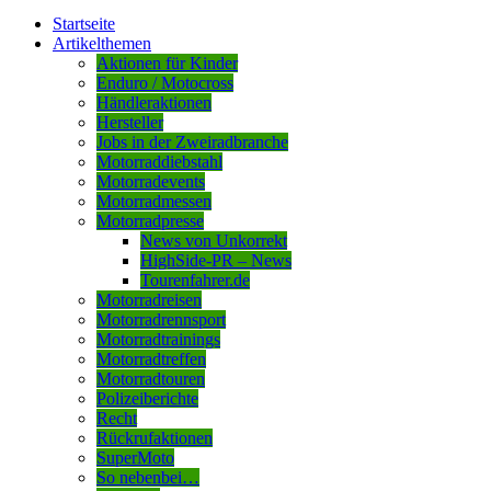
Startseite
Artikelthemen
Aktionen für Kinder
Enduro / Motocross
Händleraktionen
Hersteller
Jobs in der Zweiradbranche
Motorraddiebstahl
Motorradevents
Motorradmessen
Motorradpresse
News von Unkorrekt
HighSide-PR – News
Tourenfahrer.de
Motorradreisen
Motorradrennsport
Motorradtrainings
Motorradtreffen
Motorradtouren
Polizeiberichte
Recht
Rückrufaktionen
SuperMoto
So nebenbei…