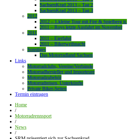
SachsenKrad 2013 – Tag 2
SachsenKrad 2013 – Tag 3
2012
2012 – 1.kleine Tour mit Fire & Spielberg jr.
2011 – Roys letzte Ausfahrt im November
2011
2011 – Eierfahrt
2011 – Bikerweihnacht
Sonstiges
Das Motorradland Sachsen
Links
Motorradclubs, Vereine/Verbände
Motorradhersteller und Importeure
Motorradzubehör
Motorradreisen, Unterkünfte
Private Biker-Seiten
Termin eintragen
Home
/
Motorradrennsport
/
News
/
SRM präsentiert sich zur Sachsenkrad