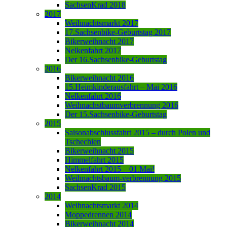
SachsenKrad 2018
2017
Weihnachtsmarkt 2017
17.Sachsenbike-Geburtstag 2017
Bikerweihnacht 2017
Nelkenfahrt 2017
Der 16.Sachsenbike-Geburtstag
2016
Bikerweihnacht 2016
15.Heimkinderausfahrt – Mai 2016
Nelkenfahrt 2016
Weihnachstbaumverbrennung 2016
Der 15.Sachsenbike-Geburtstag
2015
Saisonabschlussfahrt 2015 – durch Polen und
Tschechien
Bikerweihnacht 2015
Himmelfahrt 2015
Nelkenfahrt 2015 – 01.Mai!
Weihnachtsbaum-verbrennung 2015
SachsenKrad 2015
2014
Weihnachtsmarkt 2014
Moppedrennen 2014
Bikerweihnacht 2014