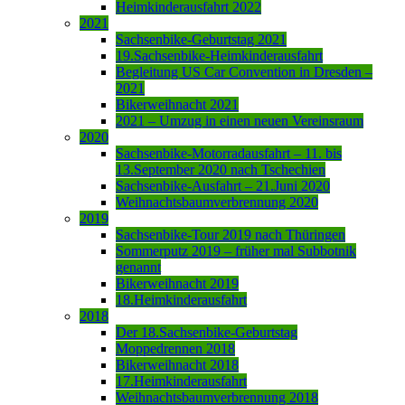
Heimkinderausfahrt 2022
2021
Sachsenbike-Geburtstag 2021
19.Sachsenbike-Heimkinderausfahrt
Begleitung US Car Convention in Dresden –
2021
Bikerweihnacht 2021
2021 – Umzug in einen neuen Vereinsraum
2020
Sachsenbike-Motorradausfahrt – 11. bis
13.September 2020 nach Tschechien
Sachsenbike-Ausfahrt – 21.Juni 2020
Weihnachtsbaumverbrennung 2020
2019
Sachsenbike-Tour 2019 nach Thüringen
Sommerputz 2019 – früher mal Subbotnik
genannt
Bikerweihnacht 2019
18.Heimkinderausfahrt
2018
Der 18.Sachsenbike-Geburtstag
Moppedrennen 2018
Bikerweihnacht 2018
17.Heimkinderausfahrt
Weihnachtsbaumverbrennung 2018