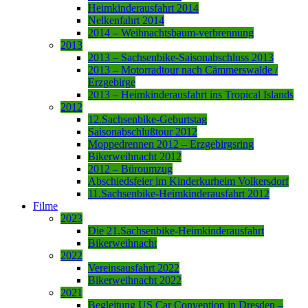
Heimkinderausfahrt 2014
Nelkenfahrt 2014
2014 – Weihnachtsbaum-verbrennung
2013
2013 – Sachsenbike-Saisonabschluss 2013
2013 – Motorradtour nach Cämmerswalde /
Erzgebirge
2013 – Heimkinderausfahrt ins Tropical Islands
2012
12.Sachsenbike-Geburtstag
Saisonabschlußtour 2012
Moppedrennen 2012 – Erzgebirgsring
Bikerweihnacht 2012
2012 – Büroumzug
Abschiedsfeier im Kinderkurheim Volkersdorf
11.Sachsenbike-Heimkinderausfahrt 2012
Filme
2023
Die 21.Sachsenbike-Heimkinderausfahrt
Bikerweihnacht
2022
Vereinsausfahrt 2022
Bikerweihnacht 2022
2021
Begleitung US Car Convention in Dresden –