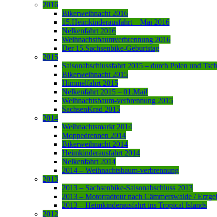
2016
Bikerweihnacht 2016
15.Heimkinderausfahrt – Mai 2016
Nelkenfahrt 2016
Weihnachstbaumverbrennung 2016
Der 15.Sachsenbike-Geburtstag
2015
Saisonabschlussfahrt 2015 – durch Polen und Tsc
Bikerweihnacht 2015
Himmelfahrt 2015
Nelkenfahrt 2015 – 01.Mai!
Weihnachtsbaum-verbrennung 2015
SachsenKrad 2015
2014
Weihnachtsmarkt 2014
Moppedrennen 2014
Bikerweihnacht 2014
Heimkinderausfahrt 2014
Nelkenfahrt 2014
2014 – Weihnachtsbaum-verbrennung
2013
2013 – Sachsenbike-Saisonabschluss 2013
2013 – Motorradtour nach Cämmerswalde / Erzge
2013 – Heimkinderausfahrt ins Tropical Islands
2012