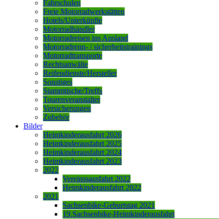
Fahrschulen
Freie Motorradwerkstätten
Hotels/Unterkünfte
Motorradhändler
Motorradreisen ins Ausland
Motorradrenn- / sicherheitstrainings
Motorradtransporte
Rechtsanwälte
Reifendienste/Hersteller
Sonstiges
Stammtische/Treffs
Tourenveranstalter
Versicherungen
Zubehör
Bilder
Heimkinderausfahrt 2026
Heimkinderausfahrt 2025
Heimkinderausfahrt 2024
Heimkinderausfahrt 2023
2022
Vereinssausfahrt 2022
Heimkinderausfahrt 2022
2021
Sachsenbike-Geburtstag 2021
19.Sachsenbike-Heimkinderausfahrt