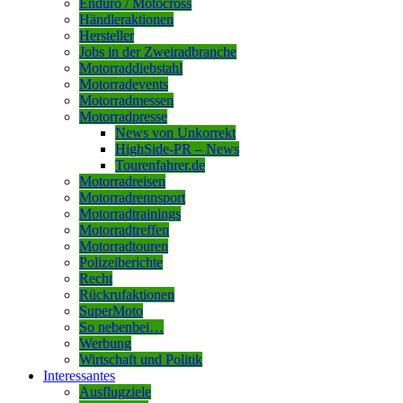
Enduro / Motocross
Händleraktionen
Hersteller
Jobs in der Zweiradbranche
Motorraddiebstahl
Motorradevents
Motorradmessen
Motorradpresse
News von Unkorrekt
HighSide-PR – News
Tourenfahrer.de
Motorradreisen
Motorradrennsport
Motorradtrainings
Motorradtreffen
Motorradtouren
Polizeiberichte
Recht
Rückrufaktionen
SuperMoto
So nebenbei…
Werbung
Wirtschaft und Politik
Interessantes
Ausflugziele