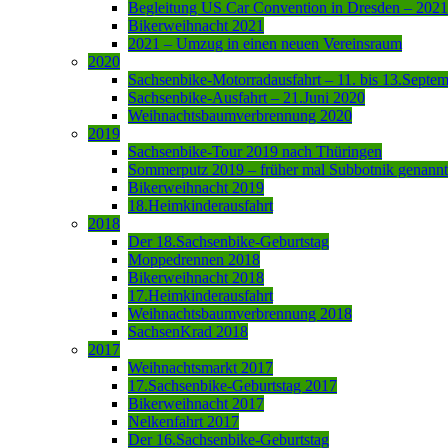
Begleitung US Car Convention in Dresden – 2021
Bikerweihnacht 2021
2021 – Umzug in einen neuen Vereinsraum
2020
Sachsenbike-Motorradausfahrt – 11. bis 13.Septe
Sachsenbike-Ausfahrt – 21.Juni 2020
Weihnachtsbaumverbrennung 2020
2019
Sachsenbike-Tour 2019 nach Thüringen
Sommerputz 2019 – früher mal Subbotnik genannt
Bikerweihnacht 2019
18.Heimkinderausfahrt
2018
Der 18.Sachsenbike-Geburtstag
Moppedrennen 2018
Bikerweihnacht 2018
17.Heimkinderausfahrt
Weihnachtsbaumverbrennung 2018
SachsenKrad 2018
2017
Weihnachtsmarkt 2017
17.Sachsenbike-Geburtstag 2017
Bikerweihnacht 2017
Nelkenfahrt 2017
Der 16.Sachsenbike-Geburtstag