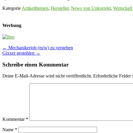
Kategorie
Artikelthemen
,
Hersteller
,
News von Unkorrekt
,
Wirtschaft
Werbung
Post
←
Mechanikerjob (m/w) zu vergeben
Gixxer gestohlen
→
navigation
Schreibe einen Kommentar
Deine E-Mail-Adresse wird nicht veröffentlicht.
Erforderliche Felder 
Kommentar
*
Name
*