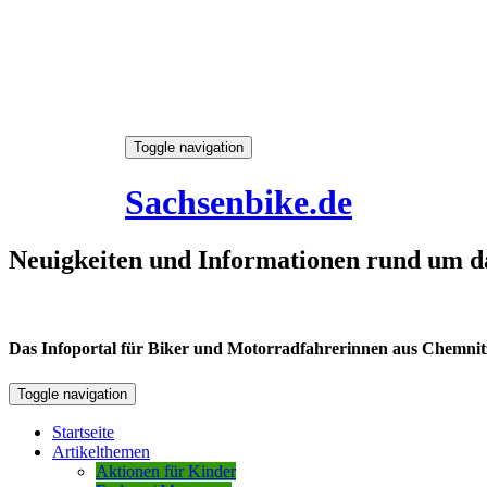
Skip
Toggle navigation
to
8. August 2026
content
Sachsenbike.de
Neuigkeiten und Informationen rund um d
Das Infoportal für Biker und Motorradfahrerinnen aus Chemnitz /
Toggle navigation
Startseite
Artikelthemen
Aktionen für Kinder