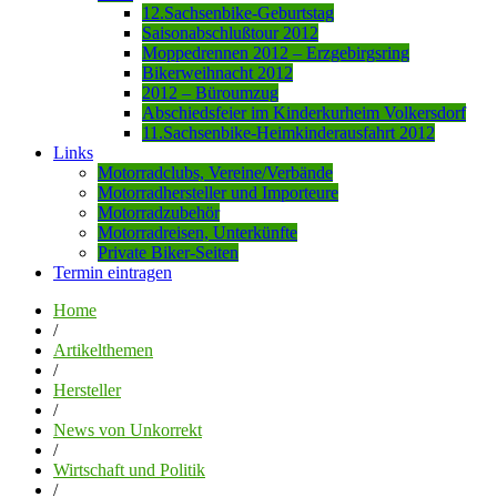
12.Sachsenbike-Geburtstag
Saisonabschlußtour 2012
Moppedrennen 2012 – Erzgebirgsring
Bikerweihnacht 2012
2012 – Büroumzug
Abschiedsfeier im Kinderkurheim Volkersdorf
11.Sachsenbike-Heimkinderausfahrt 2012
Links
Motorradclubs, Vereine/Verbände
Motorradhersteller und Importeure
Motorradzubehör
Motorradreisen, Unterkünfte
Private Biker-Seiten
Termin eintragen
Home
/
Artikelthemen
/
Hersteller
/
News von Unkorrekt
/
Wirtschaft und Politik
/