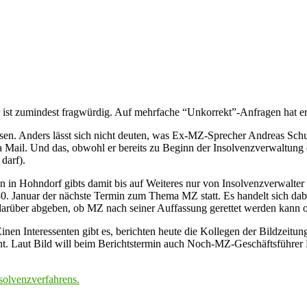
ist zumindest fragwürdig. Auf mehrfache “Unkorrekt”-Anfragen hat er n
sen. Anders lässt sich nicht deuten, was Ex-MZ-Sprecher Andreas Schu
a Mail. Und das, obwohl er bereits zu Beginn der Insolvenzverwaltung
darf).
on in Hohndorf gibts damit bis auf Weiteres nur von Insolvenzverwalte
30. Januar der nächste Termin zum Thema MZ statt. Es handelt sich da
 darüber abgeben, ob MZ nach seiner Auffassung gerettet werden kann
nen Interessenten gibt es, berichten heute die Kollegen der Bildzeit
nt. Laut Bild will beim Berichtstermin auch Noch-MZ-Geschäftsführer 
solvenzverfahrens.