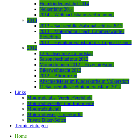
Heimkinderausfahrt 2014
Nelkenfahrt 2014
2014 – Weihnachtsbaum-verbrennung
2013
2013 – Sachsenbike-Saisonabschluss 2013
2013 – Motorradtour nach Cämmerswalde /
Erzgebirge
2013 – Heimkinderausfahrt ins Tropical Islands
2012
12.Sachsenbike-Geburtstag
Saisonabschlußtour 2012
Moppedrennen 2012 – Erzgebirgsring
Bikerweihnacht 2012
2012 – Büroumzug
Abschiedsfeier im Kinderkurheim Volkersdorf
11.Sachsenbike-Heimkinderausfahrt 2012
Links
Motorradclubs, Vereine/Verbände
Motorradhersteller und Importeure
Motorradzubehör
Motorradreisen, Unterkünfte
Private Biker-Seiten
Termin eintragen
Home