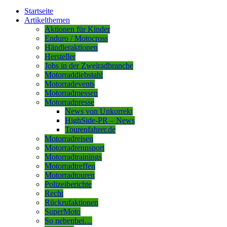
Startseite
Artikelthemen
Aktionen für Kinder
Enduro / Motocross
Händleraktionen
Hersteller
Jobs in der Zweiradbranche
Motorraddiebstahl
Motorradevents
Motorradmessen
Motorradpresse
News von Unkorrekt
HighSide-PR – News
Tourenfahrer.de
Motorradreisen
Motorradrennsport
Motorradtrainings
Motorradtreffen
Motorradtouren
Polizeiberichte
Recht
Rückrufaktionen
SuperMoto
So nebenbei…