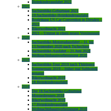
Heimkinderausfahrt 2022
2021
Sachsenbike-Geburtstag 2021
19.Sachsenbike-Heimkinderausfahrt
Begleitung US Car Convention in Dresden –
2021
Bikerweihnacht 2021
2021 – Umzug in einen neuen Vereinsraum
2020
Sachsenbike-Motorradausfahrt – 11. bis
13.September 2020 nach Tschechien
Sachsenbike-Ausfahrt – 21.Juni 2020
Weihnachtsbaumverbrennung 2020
2019
Sachsenbike-Tour 2019 nach Thüringen
Sommerputz 2019 – früher mal Subbotnik
genannt
Bikerweihnacht 2019
18.Heimkinderausfahrt
2018
Der 18.Sachsenbike-Geburtstag
Moppedrennen 2018
Bikerweihnacht 2018
17.Heimkinderausfahrt
Weihnachtsbaumverbrennung 2018