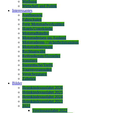
Werbung
Wirtschaft und Politik
Interessantes
Ausflugziele
Fahrschulen
Freie Motorradwerkstätten
Hotels/Unterkünfte
Motorradhändler
Motorradreisen ins Ausland
Motorradrenn- / sicherheitstrainings
Motorradtransporte
Rechtsanwälte
Reifendienste/Hersteller
Sonstiges
Stammtische/Treffs
Tourenveranstalter
Versicherungen
Zubehör
Bilder
Heimkinderausfahrt 2026
Heimkinderausfahrt 2025
Heimkinderausfahrt 2024
Heimkinderausfahrt 2023
2022
Vereinssausfahrt 2022