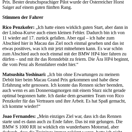
Prix. Bester deutschsprachiger Pilot wurde der Österreicher Horst
Saiger auf einem guten fünften Rang.
Stimmen der Fahrer
Rico Penzkofer:
„Ich hatte einen wirklich guten Start, aber dann in
der Lisboa-Kurve auch einen kleinen Fehler. Dadurch bin ich von
11 wieder auf 17. zurück gefallen. Aber egal – ich habe zum
Abschied hier in Macau das Ziel noch einmal gesehen und das ist
etwas positives, was ich mir jetzt mitnehmen kann. Es war schön
zum Abschied auch noch einmal mit der BMW HP4 hier fahren zu
dürfen – und mit ihr das Renndebüt zu feiern. Die Ära HP4 beginnt,
die vom Penz als Rennfahrer endet hier.“
Matsushita Yoshinari:
„Ich bin ohne Erwartungen zu meinem
Debüt hier beim Macau Grand Prix gekommen und habe diese
Erfahrung sehr genossen. Ich konnte das Rennen sicher beenden,
auch wenn es am Donnerstagmorgen mit einem Sturz nicht gerade
optimal begonnen hatte. Ich danke dem gesamten Team von Rico
Penzkofer für das Vertrauen und ihre Arbeit. Es hat Spaß gemacht,
ich komme wieder!“
Joao Fernandes:
„Mein einziges Ziel war, dass ich das Rennen
starte und es dann auch zu Ende fahre. Das ist mir gelungen. Die
BMW S 1000 RR ist wirklich ein wunderbares Motorrad, aber