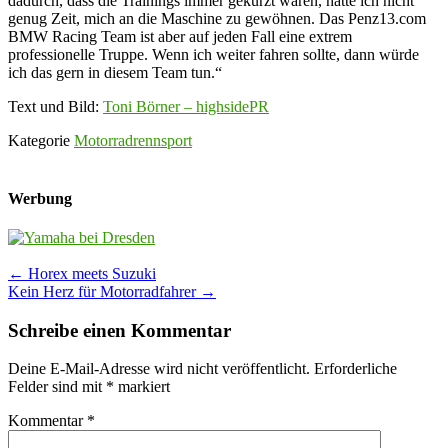
dadurch, dass die Trainings immer gekürzt waren, hatte ich nicht
genug Zeit, mich an die Maschine zu gewöhnen. Das Penz13.com
BMW Racing Team ist aber auf jeden Fall eine extrem
professionelle Truppe. Wenn ich weiter fahren sollte, dann würde
ich das gern in diesem Team tun.“
Text und Bild:
Toni Börner – highsidePR
Kategorie
Motorradrennsport
Werbung
Post
←
Horex meets Suzuki
Kein Herz für Motorradfahrer
→
navigation
Schreibe einen Kommentar
Deine E-Mail-Adresse wird nicht veröffentlicht.
Erforderliche
Felder sind mit
*
markiert
Kommentar
*