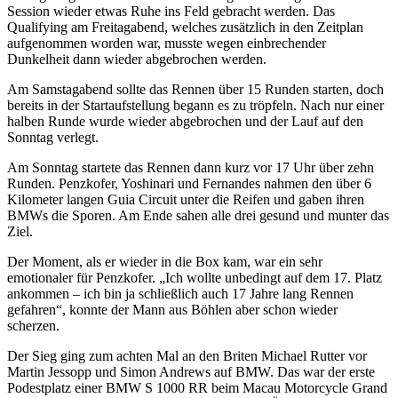
Session wieder etwas Ruhe ins Feld gebracht werden. Das
Qualifying am Freitagabend, welches zusätzlich in den Zeitplan
aufgenommen worden war, musste wegen einbrechender
Dunkelheit dann wieder abgebrochen werden.
Am Samstagabend sollte das Rennen über 15 Runden starten, doch
bereits in der Startaufstellung begann es zu tröpfeln. Nach nur einer
halben Runde wurde wieder abgebrochen und der Lauf auf den
Sonntag verlegt.
Am Sonntag startete das Rennen dann kurz vor 17 Uhr über zehn
Runden. Penzkofer, Yoshinari und Fernandes nahmen den über 6
Kilometer langen Guia Circuit unter die Reifen und gaben ihren
BMWs die Sporen. Am Ende sahen alle drei gesund und munter das
Ziel.
Der Moment, als er wieder in die Box kam, war ein sehr
emotionaler für Penzkofer. „Ich wollte unbedingt auf dem 17. Platz
ankommen – ich bin ja schließlich auch 17 Jahre lang Rennen
gefahren“, konnte der Mann aus Böhlen aber schon wieder
scherzen.
Der Sieg ging zum achten Mal an den Briten Michael Rutter vor
Martin Jessopp und Simon Andrews auf BMW. Das war der erste
Podestplatz einer BMW S 1000 RR beim Macau Motorcycle Grand