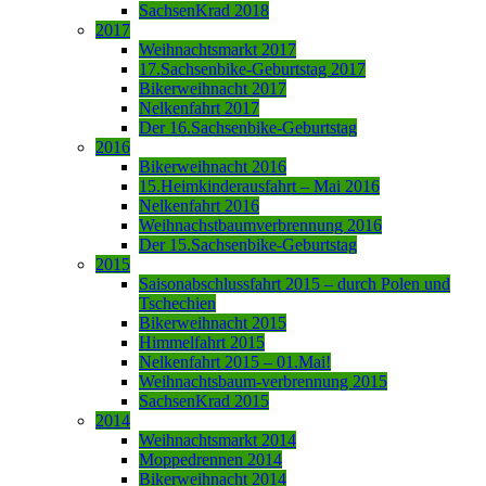
SachsenKrad 2018
2017
Weihnachtsmarkt 2017
17.Sachsenbike-Geburtstag 2017
Bikerweihnacht 2017
Nelkenfahrt 2017
Der 16.Sachsenbike-Geburtstag
2016
Bikerweihnacht 2016
15.Heimkinderausfahrt – Mai 2016
Nelkenfahrt 2016
Weihnachstbaumverbrennung 2016
Der 15.Sachsenbike-Geburtstag
2015
Saisonabschlussfahrt 2015 – durch Polen und
Tschechien
Bikerweihnacht 2015
Himmelfahrt 2015
Nelkenfahrt 2015 – 01.Mai!
Weihnachtsbaum-verbrennung 2015
SachsenKrad 2015
2014
Weihnachtsmarkt 2014
Moppedrennen 2014
Bikerweihnacht 2014