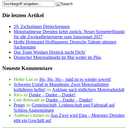
Die letzten Artikel
29. Zschorlauer Dreieckrennen
Motorradmesse Dresden kehrt zurück: Neuer Szenetreffpunkt
für alle Zweiradbeigeisterte zum Saisonstart 2027
Heiße Heimspiel-Hoffnungen: Deutsche Talente stürmen
Sachsenring
Das Team Weidaer Dreieck sucht Dich!
Deutscher Motorradmarkt im Mai weiter im Plus
Neueste Kommentare
Heike Lau
zu
Ho, Ho, Ho – bald ist es wieder soweit!
Schwerer Unfall in Mannheim: Zwei Motorradfahrer
kollidieren heftig!
zu
Anklage nach tödlichem Motorradunfall
Rico
zu
Danke – Danke – Danke!
Lutz Rehwald
zu
Danke – Danke – Danke!
Peggy
zu
Gemeinschaft, Leidenschaft und Fahrspaß auf
Schloss Augustusburg
Andreas Linzner
zu
Aus Zwei wird Eins – Motogiro Dresden
gibt ein Geschäft auf