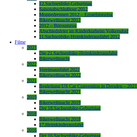
12.Sachsenbike-Geburtstag
Saisonabschlußtour 2012
Moppedrennen 2012 – Erzgebirgsring
Bikerweihnacht 2012
2012 – Büroumzug
Abschiedsfeier im Kinderkurheim Volkersdorf
11.Sachsenbike-Heimkinderausfahrt 2012
Filme
2023
Die 21.Sachsenbike-Heimkinderausfahrt
Bikerweihnacht
2022
Vereinsausfahrt 2022
Bikerweihnacht 2022
2021
Begleitung US Car Convention in Dresden – 2021
Bikerweihnacht 2021
2019
Bikerweihnacht 2019
Der 18.Sachsenbike-Geburtstag
2018
Bikerweihnacht 2018
17.Heimkinderausfahrt
2016
Der 16.Sachsenbike-Geburtstag