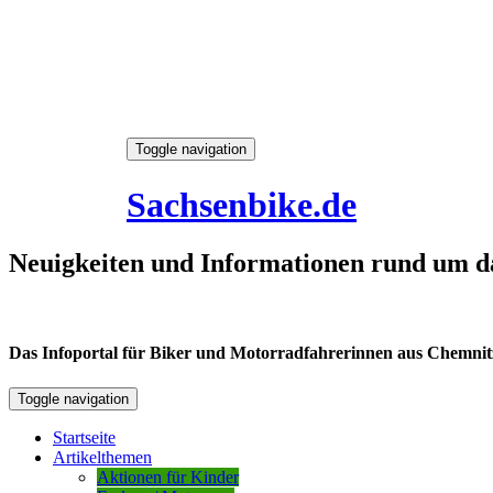
Skip
Toggle navigation
to
6. August 2026
content
Sachsenbike.de
Neuigkeiten und Informationen rund um d
Das Infoportal für Biker und Motorradfahrerinnen aus Chemnitz /
Toggle navigation
Startseite
Artikelthemen
Aktionen für Kinder