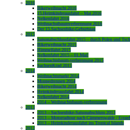
2016
Bikerweihnacht 2016
15.Heimkinderausfahrt – Mai 2016
Nelkenfahrt 2016
Weihnachstbaumverbrennung 2016
Der 15.Sachsenbike-Geburtstag
2015
Saisonabschlussfahrt 2015 – durch Polen und Tsc
Bikerweihnacht 2015
Himmelfahrt 2015
Nelkenfahrt 2015 – 01.Mai!
Weihnachtsbaum-verbrennung 2015
SachsenKrad 2015
2014
Weihnachtsmarkt 2014
Moppedrennen 2014
Bikerweihnacht 2014
Heimkinderausfahrt 2014
Nelkenfahrt 2014
2014 – Weihnachtsbaum-verbrennung
2013
2013 – Sachsenbike-Saisonabschluss 2013
2013 – Motorradtour nach Cämmerswalde / Erzge
2013 – Heimkinderausfahrt ins Tropical Islands
2012