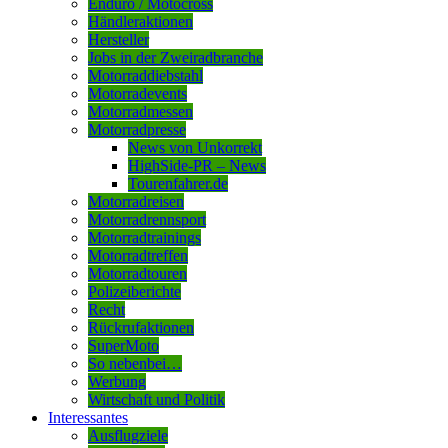
Enduro / Motocross
Händleraktionen
Hersteller
Jobs in der Zweiradbranche
Motorraddiebstahl
Motorradevents
Motorradmessen
Motorradpresse
News von Unkorrekt
HighSide-PR – News
Tourenfahrer.de
Motorradreisen
Motorradrennsport
Motorradtrainings
Motorradtreffen
Motorradtouren
Polizeiberichte
Recht
Rückrufaktionen
SuperMoto
So nebenbei…
Werbung
Wirtschaft und Politik
Interessantes
Ausflugziele