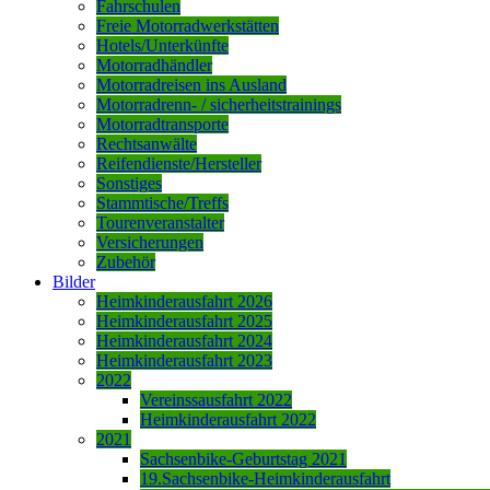
Fahrschulen
Freie Motorradwerkstätten
Hotels/Unterkünfte
Motorradhändler
Motorradreisen ins Ausland
Motorradrenn- / sicherheitstrainings
Motorradtransporte
Rechtsanwälte
Reifendienste/Hersteller
Sonstiges
Stammtische/Treffs
Tourenveranstalter
Versicherungen
Zubehör
Bilder
Heimkinderausfahrt 2026
Heimkinderausfahrt 2025
Heimkinderausfahrt 2024
Heimkinderausfahrt 2023
2022
Vereinssausfahrt 2022
Heimkinderausfahrt 2022
2021
Sachsenbike-Geburtstag 2021
19.Sachsenbike-Heimkinderausfahrt