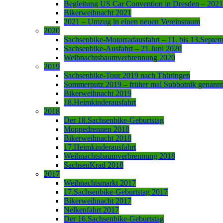
Begleitung US Car Convention in Dresden – 2021
Bikerweihnacht 2021
2021 – Umzug in einen neuen Vereinsraum
2020
Sachsenbike-Motorradausfahrt – 11. bis 13.Septe
Sachsenbike-Ausfahrt – 21.Juni 2020
Weihnachtsbaumverbrennung 2020
2019
Sachsenbike-Tour 2019 nach Thüringen
Sommerputz 2019 – früher mal Subbotnik genannt
Bikerweihnacht 2019
18.Heimkinderausfahrt
2018
Der 18.Sachsenbike-Geburtstag
Moppedrennen 2018
Bikerweihnacht 2018
17.Heimkinderausfahrt
Weihnachtsbaumverbrennung 2018
SachsenKrad 2018
2017
Weihnachtsmarkt 2017
17.Sachsenbike-Geburtstag 2017
Bikerweihnacht 2017
Nelkenfahrt 2017
Der 16.Sachsenbike-Geburtstag