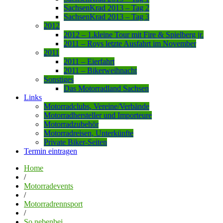
SachsenKrad 2013 – Tag 2
SachsenKrad 2013 – Tag 3
2012
2012 – 1.kleine Tour mit Fire & Spielberg jr.
2011 – Roys letzte Ausfahrt im November
2011
2011 – Eierfahrt
2011 – Bikerweihnacht
Sonstiges
Das Motorradland Sachsen
Links
Motorradclubs, Vereine/Verbände
Motorradhersteller und Importeure
Motorradzubehör
Motorradreisen, Unterkünfte
Private Biker-Seiten
Termin eintragen
Home
/
Motorradevents
/
Motorradrennsport
/
So nebenbei...