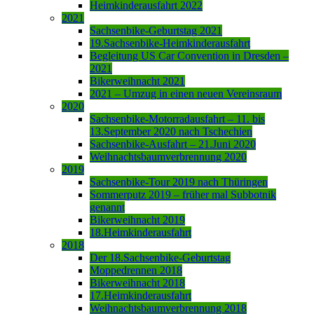
Heimkinderausfahrt 2022
2021
Sachsenbike-Geburtstag 2021
19.Sachsenbike-Heimkinderausfahrt
Begleitung US Car Convention in Dresden –
2021
Bikerweihnacht 2021
2021 – Umzug in einen neuen Vereinsraum
2020
Sachsenbike-Motorradausfahrt – 11. bis
13.September 2020 nach Tschechien
Sachsenbike-Ausfahrt – 21.Juni 2020
Weihnachtsbaumverbrennung 2020
2019
Sachsenbike-Tour 2019 nach Thüringen
Sommerputz 2019 – früher mal Subbotnik
genannt
Bikerweihnacht 2019
18.Heimkinderausfahrt
2018
Der 18.Sachsenbike-Geburtstag
Moppedrennen 2018
Bikerweihnacht 2018
17.Heimkinderausfahrt
Weihnachtsbaumverbrennung 2018