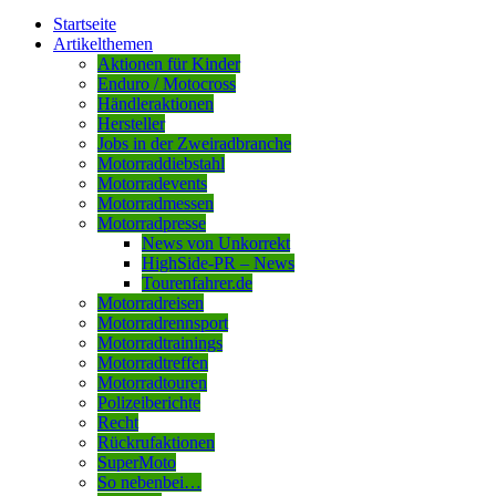
Startseite
Artikelthemen
Aktionen für Kinder
Enduro / Motocross
Händleraktionen
Hersteller
Jobs in der Zweiradbranche
Motorraddiebstahl
Motorradevents
Motorradmessen
Motorradpresse
News von Unkorrekt
HighSide-PR – News
Tourenfahrer.de
Motorradreisen
Motorradrennsport
Motorradtrainings
Motorradtreffen
Motorradtouren
Polizeiberichte
Recht
Rückrufaktionen
SuperMoto
So nebenbei…