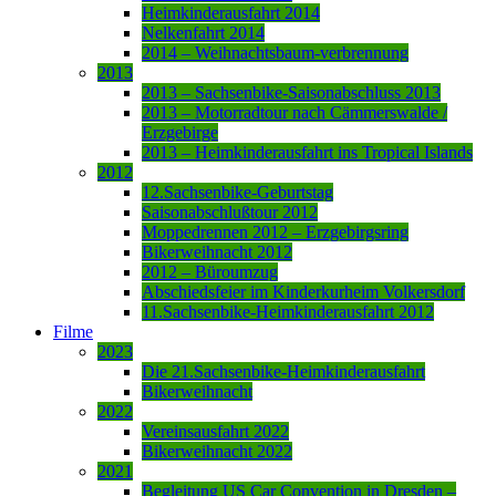
Heimkinderausfahrt 2014
Nelkenfahrt 2014
2014 – Weihnachtsbaum-verbrennung
2013
2013 – Sachsenbike-Saisonabschluss 2013
2013 – Motorradtour nach Cämmerswalde /
Erzgebirge
2013 – Heimkinderausfahrt ins Tropical Islands
2012
12.Sachsenbike-Geburtstag
Saisonabschlußtour 2012
Moppedrennen 2012 – Erzgebirgsring
Bikerweihnacht 2012
2012 – Büroumzug
Abschiedsfeier im Kinderkurheim Volkersdorf
11.Sachsenbike-Heimkinderausfahrt 2012
Filme
2023
Die 21.Sachsenbike-Heimkinderausfahrt
Bikerweihnacht
2022
Vereinsausfahrt 2022
Bikerweihnacht 2022
2021
Begleitung US Car Convention in Dresden –