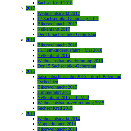
SachsenKrad 2018
2017
Weihnachtsmarkt 2017
17.Sachsenbike-Geburtstag 2017
Bikerweihnacht 2017
Nelkenfahrt 2017
Der 16.Sachsenbike-Geburtstag
2016
Bikerweihnacht 2016
15.Heimkinderausfahrt – Mai 2016
Nelkenfahrt 2016
Weihnachstbaumverbrennung 2016
Der 15.Sachsenbike-Geburtstag
2015
Saisonabschlussfahrt 2015 – durch Polen und
Tschechien
Bikerweihnacht 2015
Himmelfahrt 2015
Nelkenfahrt 2015 – 01.Mai!
Weihnachtsbaum-verbrennung 2015
SachsenKrad 2015
2014
Weihnachtsmarkt 2014
Moppedrennen 2014
Bikerweihnacht 2014