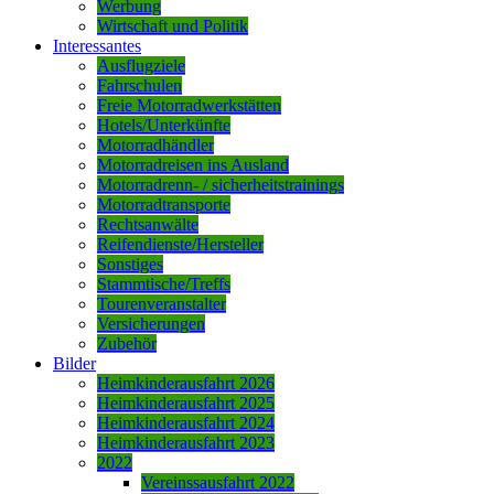
Werbung
Wirtschaft und Politik
Interessantes
Ausflugziele
Fahrschulen
Freie Motorradwerkstätten
Hotels/Unterkünfte
Motorradhändler
Motorradreisen ins Ausland
Motorradrenn- / sicherheitstrainings
Motorradtransporte
Rechtsanwälte
Reifendienste/Hersteller
Sonstiges
Stammtische/Treffs
Tourenveranstalter
Versicherungen
Zubehör
Bilder
Heimkinderausfahrt 2026
Heimkinderausfahrt 2025
Heimkinderausfahrt 2024
Heimkinderausfahrt 2023
2022
Vereinssausfahrt 2022