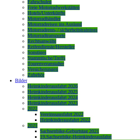
Fahrschulen
Freie Motorradwerkstätten
Hotels/Unterkünfte
Motorradhändler
Motorradreisen ins Ausland
Motorradrenn- / sicherheitstrainings
Motorradtransporte
Rechtsanwälte
Reifendienste/Hersteller
Sonstiges
Stammtische/Treffs
Tourenveranstalter
Versicherungen
Zubehör
Bilder
Heimkinderausfahrt 2026
Heimkinderausfahrt 2025
Heimkinderausfahrt 2024
Heimkinderausfahrt 2023
2022
Vereinssausfahrt 2022
Heimkinderausfahrt 2022
2021
Sachsenbike-Geburtstag 2021
19.Sachsenbike-Heimkinderausfahrt