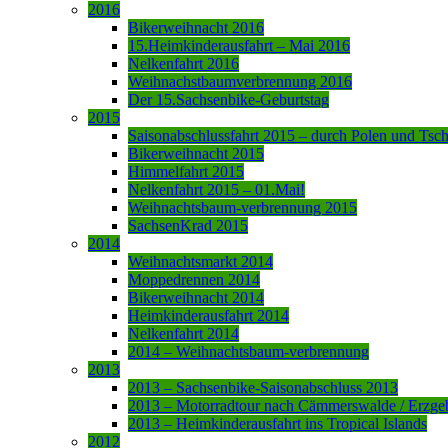
2016
Bikerweihnacht 2016
15.Heimkinderausfahrt – Mai 2016
Nelkenfahrt 2016
Weihnachstbaumverbrennung 2016
Der 15.Sachsenbike-Geburtstag
2015
Saisonabschlussfahrt 2015 – durch Polen und Tsc
Bikerweihnacht 2015
Himmelfahrt 2015
Nelkenfahrt 2015 – 01.Mai!
Weihnachtsbaum-verbrennung 2015
SachsenKrad 2015
2014
Weihnachtsmarkt 2014
Moppedrennen 2014
Bikerweihnacht 2014
Heimkinderausfahrt 2014
Nelkenfahrt 2014
2014 – Weihnachtsbaum-verbrennung
2013
2013 – Sachsenbike-Saisonabschluss 2013
2013 – Motorradtour nach Cämmerswalde / Erzge
2013 – Heimkinderausfahrt ins Tropical Islands
2012