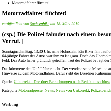
Motorradfahrer flüchtet!
Motorradfahrer flüchtet!
veröffentlicht von
Sachsenbike
am 18. März 2019
(csp.) Die Polizei fahndet nach einem bes
Verruf. |
Sonntagnachmittag, 13.30 Uhr, nahe Hohnstein: Ein Biker fährt auf 
64-jährige Fahrer des Autos war ihm zu langsam. Doch das Überholma
Feld. Das Auto hat er gründlich getroffen, laut der Polizei beträgt d
Das kümmerte den Unfallfahrer nicht. Der wendete seine Maschine au
Hinweise zu dem Motorradfahrer. Dafür steht die Dresdner Rufnumm
Unkorrekt – Dresdner Betrachtungen nach Redaktionsschluss
Quelle:
Kategorie
Motorradpresse
,
News
,
News von Unkorrekt
,
Polizeiberich
Werbung