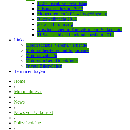
12.Sachsenbike-Geburtstag
Saisonabschlußtour 2012
Moppedrennen 2012 – Erzgebirgsring
Bikerweihnacht 2012
2012 – Büroumzug
Abschiedsfeier im Kinderkurheim Volkersdorf
11.Sachsenbike-Heimkinderausfahrt 2012
Links
Motorradclubs, Vereine/Verbände
Motorradhersteller und Importeure
Motorradzubehör
Motorradreisen, Unterkünfte
Private Biker-Seiten
Termin eintragen
Home
/
Motorradpresse
/
News
/
News von Unkorrekt
/
Polizeiberichte
/