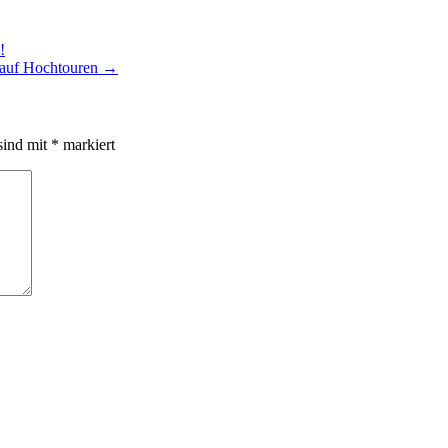
!
n auf Hochtouren
→
sind mit
*
markiert