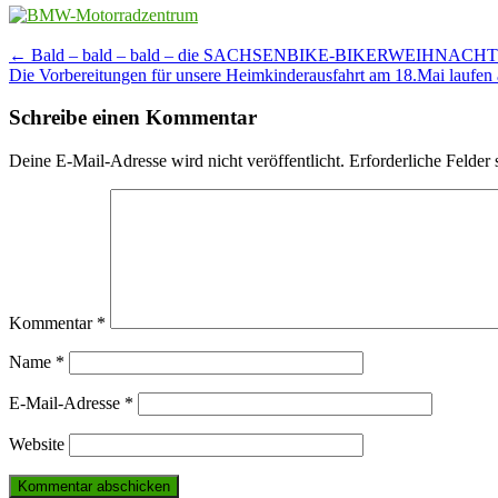
Post
←
Bald – bald – bald – die SACHSENBIKE-BIKERWEIHNACHT
Die Vorbereitungen für unsere Heimkinderausfahrt am 18.Mai laufe
navigation
Schreibe einen Kommentar
Deine E-Mail-Adresse wird nicht veröffentlicht.
Erforderliche Felder 
Kommentar
*
Name
*
E-Mail-Adresse
*
Website