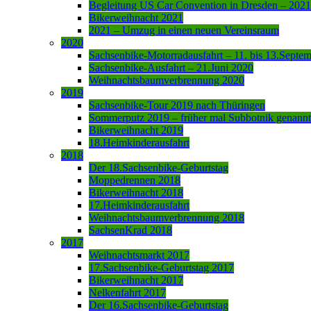
Begleitung US Car Convention in Dresden – 2021
Bikerweihnacht 2021
2021 – Umzug in einen neuen Vereinsraum
2020
Sachsenbike-Motorradausfahrt – 11. bis 13.Septe
Sachsenbike-Ausfahrt – 21.Juni 2020
Weihnachtsbaumverbrennung 2020
2019
Sachsenbike-Tour 2019 nach Thüringen
Sommerputz 2019 – früher mal Subbotnik genannt
Bikerweihnacht 2019
18.Heimkinderausfahrt
2018
Der 18.Sachsenbike-Geburtstag
Moppedrennen 2018
Bikerweihnacht 2018
17.Heimkinderausfahrt
Weihnachtsbaumverbrennung 2018
SachsenKrad 2018
2017
Weihnachtsmarkt 2017
17.Sachsenbike-Geburtstag 2017
Bikerweihnacht 2017
Nelkenfahrt 2017
Der 16.Sachsenbike-Geburtstag