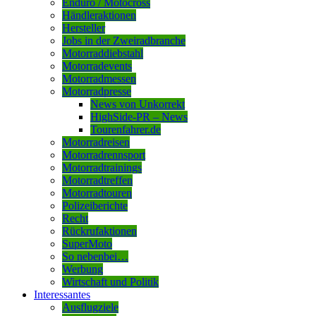
Enduro / Motocross
Händleraktionen
Hersteller
Jobs in der Zweiradbranche
Motorraddiebstahl
Motorradevents
Motorradmessen
Motorradpresse
News von Unkorrekt
HighSide-PR – News
Tourenfahrer.de
Motorradreisen
Motorradrennsport
Motorradtrainings
Motorradtreffen
Motorradtouren
Polizeiberichte
Recht
Rückrufaktionen
SuperMoto
So nebenbei…
Werbung
Wirtschaft und Politik
Interessantes
Ausflugziele