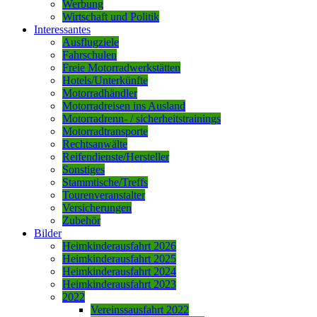
Werbung
Wirtschaft und Politik
Interessantes
Ausflugziele
Fahrschulen
Freie Motorradwerkstätten
Hotels/Unterkünfte
Motorradhändler
Motorradreisen ins Ausland
Motorradrenn- / sicherheitstrainings
Motorradtransporte
Rechtsanwälte
Reifendienste/Hersteller
Sonstiges
Stammtische/Treffs
Tourenveranstalter
Versicherungen
Zubehör
Bilder
Heimkinderausfahrt 2026
Heimkinderausfahrt 2025
Heimkinderausfahrt 2024
Heimkinderausfahrt 2023
2022
Vereinssausfahrt 2022