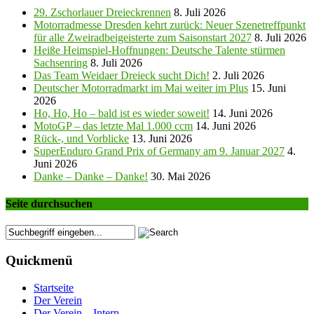
29. Zschorlauer Dreieckrennen
8. Juli 2026
Motorradmesse Dresden kehrt zurück: Neuer Szenetreffpunkt
für alle Zweiradbeigeisterte zum Saisonstart 2027
8. Juli 2026
Heiße Heimspiel-Hoffnungen: Deutsche Talente stürmen
Sachsenring
8. Juli 2026
Das Team Weidaer Dreieck sucht Dich!
2. Juli 2026
Deutscher Motorradmarkt im Mai weiter im Plus
15. Juni
2026
Ho, Ho, Ho – bald ist es wieder soweit!
14. Juni 2026
MotoGP – das letzte Mal 1.000 ccm
14. Juni 2026
Rück-, und Vorblicke
13. Juni 2026
SuperEnduro Grand Prix of Germany am 9. Januar 2027
4.
Juni 2026
Danke – Danke – Danke!
30. Mai 2026
Seite durchsuchen
Quickmenü
Startseite
Der Verein
Der Verein – Intern