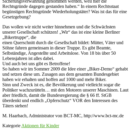
Sicherungsverwahrung genommen werden, weil hier die
Rechtsgründe dagegen gestanden haben.“ In einem Rechtsstaat
begünstigen Rechtsgründe Wiederholungstäter? Was ist das für eine
Gesetzgebung?
Das wollen wir nicht weiter hinnehmen und die Schwächsten
unserer Gesellschaft schützen! „Wir“ das ist eine kleine Berliner
„Bikertruppe“, die
einen Querschnitt durch die Gesellschaft bildet: Mütter, Väter und
Söhne fahren gemeinsam in dieser Truppe. Es gibt Beamte,
Selbständige, Angestellte und Arbeitslose. Von 18 bis über 50
Lebensjahren ist alles dabei.
Und auch bei uns gibt es Betroffene!
So haben wir im Sommer 2009 die Idee einer „Biker-Demo“ gehabt
und setzen diese um. Zusagen aus dem gesamten Bundesgebiet
haben wir erhalten und hoffen auf 1000 und mehr Biker.
Sinn und Zweck ist es, die Bevölkerung und vielleicht sogar die
Politiker wachzurütteln… mit den Motoren unserer Maschinen. Laut
aber friedlich, damit die Bundesregierung die § 66 ff. StGB
überdenkt und endlich „Opferschutz“ VOR den Interessen des
Täters stehen!
M. Haarbach, Administrator von BCT-MC, http://www.bct-mc.de
Kategorie
Aktionen für Kinder