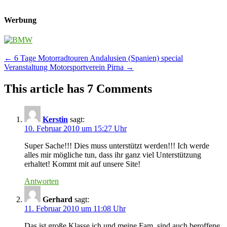
Werbung
Post
←
6 Tage Motorradtouren Andalusien (Spanien) special
Veranstaltung Motorsportverein Pirna
→
navigation
This article has 7 Comments
Kerstin
sagt:
10. Februar 2010 um 15:27 Uhr
Super Sache!!! Dies muss unterstützt werden!!! Ich werde
alles mir mögliche tun, dass ihr ganz viel Unterstützung
erhaltet! Kommt mit auf unsere Site!
Antworten
Gerhard
sagt:
11. Februar 2010 um 11:08 Uhr
Das ist große Klasse ich und meine Fam, sind auch beroffene