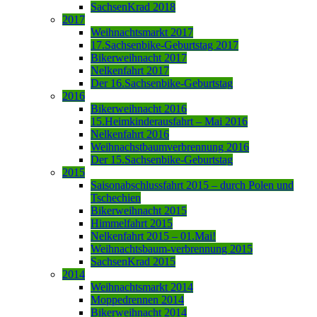
SachsenKrad 2018
2017
Weihnachtsmarkt 2017
17.Sachsenbike-Geburtstag 2017
Bikerweihnacht 2017
Nelkenfahrt 2017
Der 16.Sachsenbike-Geburtstag
2016
Bikerweihnacht 2016
15.Heimkinderausfahrt – Mai 2016
Nelkenfahrt 2016
Weihnachstbaumverbrennung 2016
Der 15.Sachsenbike-Geburtstag
2015
Saisonabschlussfahrt 2015 – durch Polen und
Tschechien
Bikerweihnacht 2015
Himmelfahrt 2015
Nelkenfahrt 2015 – 01.Mai!
Weihnachtsbaum-verbrennung 2015
SachsenKrad 2015
2014
Weihnachtsmarkt 2014
Moppedrennen 2014
Bikerweihnacht 2014