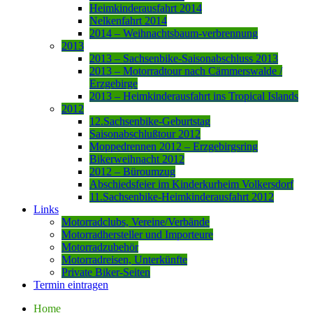
Heimkinderausfahrt 2014
Nelkenfahrt 2014
2014 – Weihnachtsbaum-verbrennung
2013
2013 – Sachsenbike-Saisonabschluss 2013
2013 – Motorradtour nach Cämmerswalde /
Erzgebirge
2013 – Heimkinderausfahrt ins Tropical Islands
2012
12.Sachsenbike-Geburtstag
Saisonabschlußtour 2012
Moppedrennen 2012 – Erzgebirgsring
Bikerweihnacht 2012
2012 – Büroumzug
Abschiedsfeier im Kinderkurheim Volkersdorf
11.Sachsenbike-Heimkinderausfahrt 2012
Links
Motorradclubs, Vereine/Verbände
Motorradhersteller und Importeure
Motorradzubehör
Motorradreisen, Unterkünfte
Private Biker-Seiten
Termin eintragen
Home