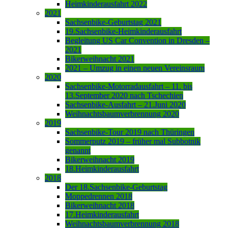
Heimkinderausfahrt 2022
2021
Sachsenbike-Geburtstag 2021
19.Sachsenbike-Heimkinderausfahrt
Begleitung US Car Convention in Dresden –
2021
Bikerweihnacht 2021
2021 – Umzug in einen neuen Vereinsraum
2020
Sachsenbike-Motorradausfahrt – 11. bis
13.September 2020 nach Tschechien
Sachsenbike-Ausfahrt – 21.Juni 2020
Weihnachtsbaumverbrennung 2020
2019
Sachsenbike-Tour 2019 nach Thüringen
Sommerputz 2019 – früher mal Subbotnik
genannt
Bikerweihnacht 2019
18.Heimkinderausfahrt
2018
Der 18.Sachsenbike-Geburtstag
Moppedrennen 2018
Bikerweihnacht 2018
17.Heimkinderausfahrt
Weihnachtsbaumverbrennung 2018