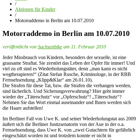
/
Aktionen für Kinder
/
Motorraddemo in Berlin am 10.07.2010
Motorraddemo in Berlin am 10.07.2010
veröffentlicht von
Sachsenbike
am 11. Februar 2010
Jeder Missbrauch von Kindern, besonders der sexuelle, ist eine
grausame Straftat. Sie zerstört das Leben der Opfer für immer! Und
viel zu oft sind es Wiederholungstäter, denn „man kann es nicht
wegtherapieren!“ (Zitat Stefan Rusche, Kriminologe, in der RBB
Fernsehsendung „Klipp&Klar“ am 26.01.10).
Die Strafen für diese Tat, bzw. die Strafen die verhangen werden,
sind lächerlich. Und Sicherungsverwahrung? Hier geht immer
wieder der „Täterschutz“ vor „Opferschutz“! „Täterschutz“?
Nehmen Sie das Wort einmal auseinander und Ihnen werden sich
die Haare aufstellen!
Im Berliner Fall von Uwe K. und seiner Wiederholungstat aus 2009
äußert sich die Berliner Justizsenatorin von der Aue in der o.a.
Fernsehsendung, dass Uwe K. von „zwei Gutachtern für gefährlich
eingeschätzt worden ist und trotzdem konnte er nicht in