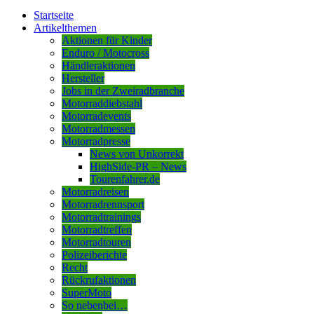
Startseite
Artikelthemen
Aktionen für Kinder
Enduro / Motocross
Händleraktionen
Hersteller
Jobs in der Zweiradbranche
Motorraddiebstahl
Motorradevents
Motorradmessen
Motorradpresse
News von Unkorrekt
HighSide-PR – News
Tourenfahrer.de
Motorradreisen
Motorradrennsport
Motorradtrainings
Motorradtreffen
Motorradtouren
Polizeiberichte
Recht
Rückrufaktionen
SuperMoto
So nebenbei…