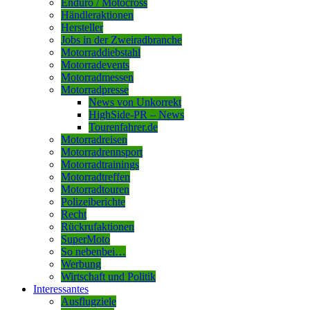
Enduro / Motocross
Händleraktionen
Hersteller
Jobs in der Zweiradbranche
Motorraddiebstahl
Motorradevents
Motorradmessen
Motorradpresse
News von Unkorrekt
HighSide-PR – News
Tourenfahrer.de
Motorradreisen
Motorradrennsport
Motorradtrainings
Motorradtreffen
Motorradtouren
Polizeiberichte
Recht
Rückrufaktionen
SuperMoto
So nebenbei…
Werbung
Wirtschaft und Politik
Interessantes
Ausflugziele