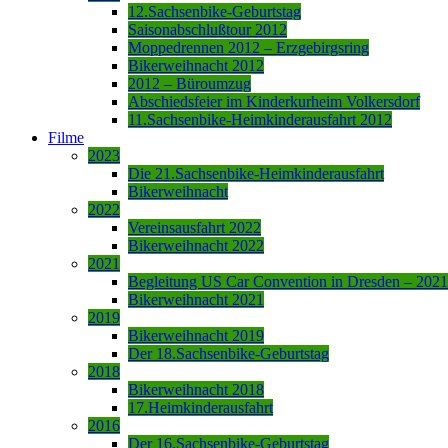
12.Sachsenbike-Geburtstag
Saisonabschlußtour 2012
Moppedrennen 2012 – Erzgebirgsring
Bikerweihnacht 2012
2012 – Büroumzug
Abschiedsfeier im Kinderkurheim Volkersdorf
11.Sachsenbike-Heimkinderausfahrt 2012
Filme
2023
Die 21.Sachsenbike-Heimkinderausfahrt
Bikerweihnacht
2022
Vereinsausfahrt 2022
Bikerweihnacht 2022
2021
Begleitung US Car Convention in Dresden – 2021
Bikerweihnacht 2021
2019
Bikerweihnacht 2019
Der 18.Sachsenbike-Geburtstag
2018
Bikerweihnacht 2018
17.Heimkinderausfahrt
2016
Der 16.Sachsenbike-Geburtstag