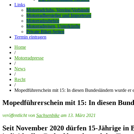
Links
Motorradclubs, Vereine/Verbände
Motorradhersteller und Importeure
Motorradzubehör
Motorradreisen, Unterkünfte
Private Biker-Seiten
Termin eintragen
Home
/
Motorradpresse
/
News
/
Recht
/
Mopedführerschein mit 15: In diesen Bundesländern wurde er e
Mopedführerschein mit 15: In diesen Bund
veröffentlicht von
Sachsenbike
am 13. März 2021
Seit November 2020 dürfen 15-Jährige in B