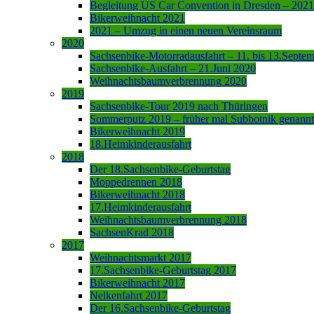
Begleitung US Car Convention in Dresden – 2021
Bikerweihnacht 2021
2021 – Umzug in einen neuen Vereinsraum
2020
Sachsenbike-Motorradausfahrt – 11. bis 13.Septe
Sachsenbike-Ausfahrt – 21.Juni 2020
Weihnachtsbaumverbrennung 2020
2019
Sachsenbike-Tour 2019 nach Thüringen
Sommerputz 2019 – früher mal Subbotnik genannt
Bikerweihnacht 2019
18.Heimkinderausfahrt
2018
Der 18.Sachsenbike-Geburtstag
Moppedrennen 2018
Bikerweihnacht 2018
17.Heimkinderausfahrt
Weihnachtsbaumverbrennung 2018
SachsenKrad 2018
2017
Weihnachtsmarkt 2017
17.Sachsenbike-Geburtstag 2017
Bikerweihnacht 2017
Nelkenfahrt 2017
Der 16.Sachsenbike-Geburtstag