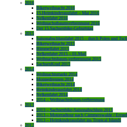
2016
Bikerweihnacht 2016
15.Heimkinderausfahrt – Mai 2016
Nelkenfahrt 2016
Weihnachstbaumverbrennung 2016
Der 15.Sachsenbike-Geburtstag
2015
Saisonabschlussfahrt 2015 – durch Polen und Tsc
Bikerweihnacht 2015
Himmelfahrt 2015
Nelkenfahrt 2015 – 01.Mai!
Weihnachtsbaum-verbrennung 2015
SachsenKrad 2015
2014
Weihnachtsmarkt 2014
Moppedrennen 2014
Bikerweihnacht 2014
Heimkinderausfahrt 2014
Nelkenfahrt 2014
2014 – Weihnachtsbaum-verbrennung
2013
2013 – Sachsenbike-Saisonabschluss 2013
2013 – Motorradtour nach Cämmerswalde / Erzge
2013 – Heimkinderausfahrt ins Tropical Islands
2012