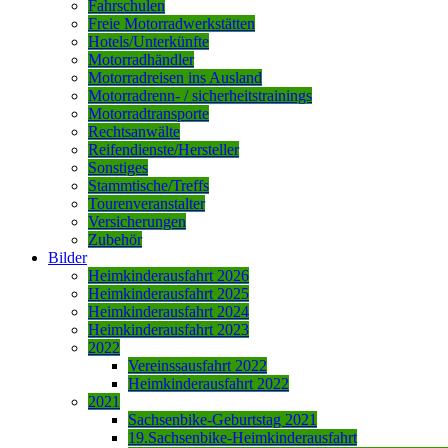
Fahrschulen
Freie Motorradwerkstätten
Hotels/Unterkünfte
Motorradhändler
Motorradreisen ins Ausland
Motorradrenn- / sicherheitstrainings
Motorradtransporte
Rechtsanwälte
Reifendienste/Hersteller
Sonstiges
Stammtische/Treffs
Tourenveranstalter
Versicherungen
Zubehör
Bilder
Heimkinderausfahrt 2026
Heimkinderausfahrt 2025
Heimkinderausfahrt 2024
Heimkinderausfahrt 2023
2022
Vereinssausfahrt 2022
Heimkinderausfahrt 2022
2021
Sachsenbike-Geburtstag 2021
19.Sachsenbike-Heimkinderausfahrt