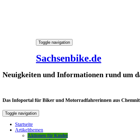
Skip
Toggle navigation
to
7. August 2026
content
Sachsenbike.de
Neuigkeiten und Informationen rund um d
Das Infoportal für Biker und Motorradfahrerinnen aus Chemnitz /
Toggle navigation
Startseite
Artikelthemen
Aktionen für Kinder