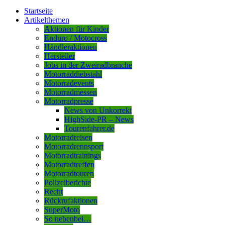
Startseite
Artikelthemen
Aktionen für Kinder
Enduro / Motocross
Händleraktionen
Hersteller
Jobs in der Zweiradbranche
Motorraddiebstahl
Motorradevents
Motorradmessen
Motorradpresse
News von Unkorrekt
HighSide-PR – News
Tourenfahrer.de
Motorradreisen
Motorradrennsport
Motorradtrainings
Motorradtreffen
Motorradtouren
Polizeiberichte
Recht
Rückrufaktionen
SuperMoto
So nebenbei…