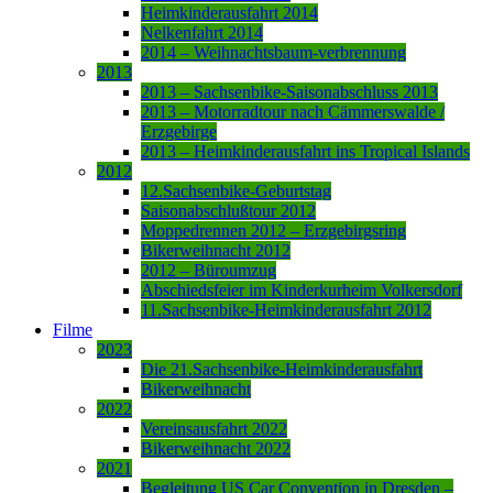
Heimkinderausfahrt 2014
Nelkenfahrt 2014
2014 – Weihnachtsbaum-verbrennung
2013
2013 – Sachsenbike-Saisonabschluss 2013
2013 – Motorradtour nach Cämmerswalde /
Erzgebirge
2013 – Heimkinderausfahrt ins Tropical Islands
2012
12.Sachsenbike-Geburtstag
Saisonabschlußtour 2012
Moppedrennen 2012 – Erzgebirgsring
Bikerweihnacht 2012
2012 – Büroumzug
Abschiedsfeier im Kinderkurheim Volkersdorf
11.Sachsenbike-Heimkinderausfahrt 2012
Filme
2023
Die 21.Sachsenbike-Heimkinderausfahrt
Bikerweihnacht
2022
Vereinsausfahrt 2022
Bikerweihnacht 2022
2021
Begleitung US Car Convention in Dresden –