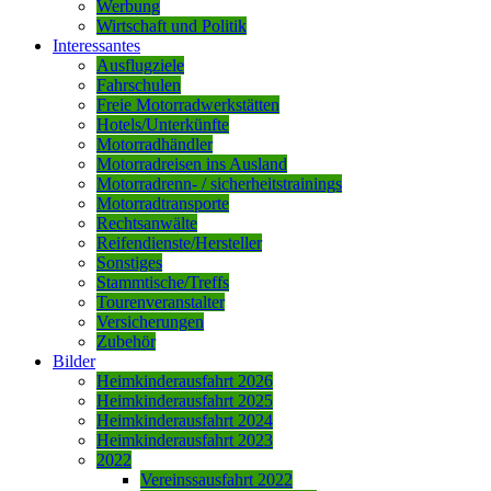
Werbung
Wirtschaft und Politik
Interessantes
Ausflugziele
Fahrschulen
Freie Motorradwerkstätten
Hotels/Unterkünfte
Motorradhändler
Motorradreisen ins Ausland
Motorradrenn- / sicherheitstrainings
Motorradtransporte
Rechtsanwälte
Reifendienste/Hersteller
Sonstiges
Stammtische/Treffs
Tourenveranstalter
Versicherungen
Zubehör
Bilder
Heimkinderausfahrt 2026
Heimkinderausfahrt 2025
Heimkinderausfahrt 2024
Heimkinderausfahrt 2023
2022
Vereinssausfahrt 2022