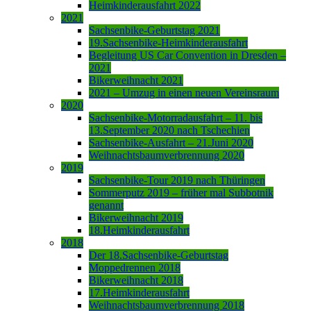
Heimkinderausfahrt 2022
2021
Sachsenbike-Geburtstag 2021
19.Sachsenbike-Heimkinderausfahrt
Begleitung US Car Convention in Dresden –
2021
Bikerweihnacht 2021
2021 – Umzug in einen neuen Vereinsraum
2020
Sachsenbike-Motorradausfahrt – 11. bis
13.September 2020 nach Tschechien
Sachsenbike-Ausfahrt – 21.Juni 2020
Weihnachtsbaumverbrennung 2020
2019
Sachsenbike-Tour 2019 nach Thüringen
Sommerputz 2019 – früher mal Subbotnik
genannt
Bikerweihnacht 2019
18.Heimkinderausfahrt
2018
Der 18.Sachsenbike-Geburtstag
Moppedrennen 2018
Bikerweihnacht 2018
17.Heimkinderausfahrt
Weihnachtsbaumverbrennung 2018