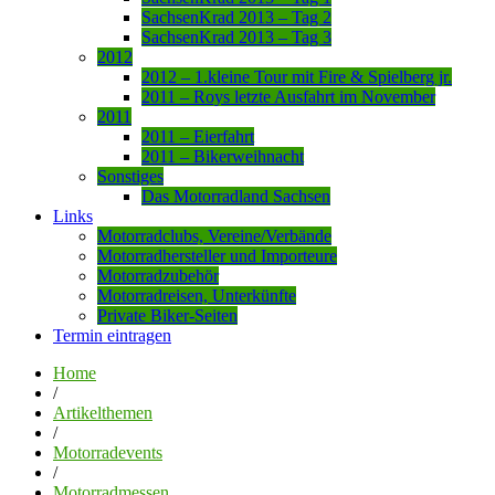
SachsenKrad 2013 – Tag 2
SachsenKrad 2013 – Tag 3
2012
2012 – 1.kleine Tour mit Fire & Spielberg jr.
2011 – Roys letzte Ausfahrt im November
2011
2011 – Eierfahrt
2011 – Bikerweihnacht
Sonstiges
Das Motorradland Sachsen
Links
Motorradclubs, Vereine/Verbände
Motorradhersteller und Importeure
Motorradzubehör
Motorradreisen, Unterkünfte
Private Biker-Seiten
Termin eintragen
Home
/
Artikelthemen
/
Motorradevents
/
Motorradmessen