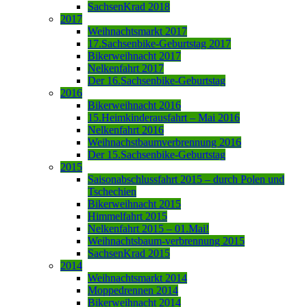
SachsenKrad 2018
2017
Weihnachtsmarkt 2017
17.Sachsenbike-Geburtstag 2017
Bikerweihnacht 2017
Nelkenfahrt 2017
Der 16.Sachsenbike-Geburtstag
2016
Bikerweihnacht 2016
15.Heimkinderausfahrt – Mai 2016
Nelkenfahrt 2016
Weihnachstbaumverbrennung 2016
Der 15.Sachsenbike-Geburtstag
2015
Saisonabschlussfahrt 2015 – durch Polen und
Tschechien
Bikerweihnacht 2015
Himmelfahrt 2015
Nelkenfahrt 2015 – 01.Mai!
Weihnachtsbaum-verbrennung 2015
SachsenKrad 2015
2014
Weihnachtsmarkt 2014
Moppedrennen 2014
Bikerweihnacht 2014