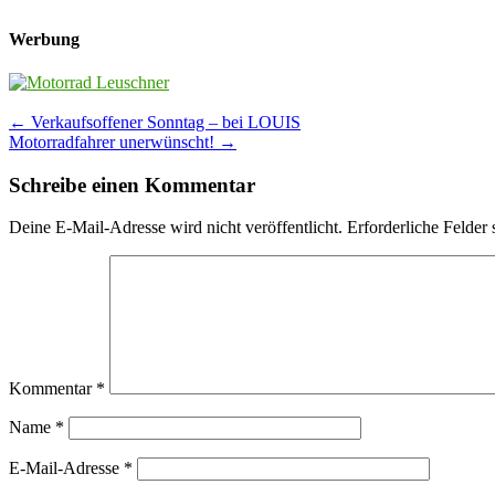
Werbung
Post
←
Verkaufsoffener Sonntag – bei LOUIS
Motorradfahrer unerwünscht!
→
navigation
Schreibe einen Kommentar
Deine E-Mail-Adresse wird nicht veröffentlicht.
Erforderliche Felder 
Kommentar
*
Name
*
E-Mail-Adresse
*