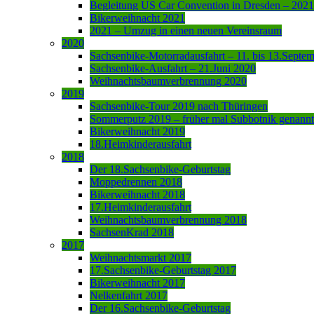
Begleitung US Car Convention in Dresden – 2021
Bikerweihnacht 2021
2021 – Umzug in einen neuen Vereinsraum
2020
Sachsenbike-Motorradausfahrt – 11. bis 13.Septe
Sachsenbike-Ausfahrt – 21.Juni 2020
Weihnachtsbaumverbrennung 2020
2019
Sachsenbike-Tour 2019 nach Thüringen
Sommerputz 2019 – früher mal Subbotnik genannt
Bikerweihnacht 2019
18.Heimkinderausfahrt
2018
Der 18.Sachsenbike-Geburtstag
Moppedrennen 2018
Bikerweihnacht 2018
17.Heimkinderausfahrt
Weihnachtsbaumverbrennung 2018
SachsenKrad 2018
2017
Weihnachtsmarkt 2017
17.Sachsenbike-Geburtstag 2017
Bikerweihnacht 2017
Nelkenfahrt 2017
Der 16.Sachsenbike-Geburtstag