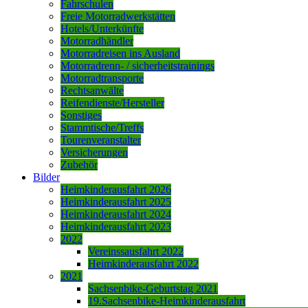
Fahrschulen
Freie Motorradwerkstätten
Hotels/Unterkünfte
Motorradhändler
Motorradreisen ins Ausland
Motorradrenn- / sicherheitstrainings
Motorradtransporte
Rechtsanwälte
Reifendienste/Hersteller
Sonstiges
Stammtische/Treffs
Tourenveranstalter
Versicherungen
Zubehör
Bilder
Heimkinderausfahrt 2026
Heimkinderausfahrt 2025
Heimkinderausfahrt 2024
Heimkinderausfahrt 2023
2022
Vereinssausfahrt 2022
Heimkinderausfahrt 2022
2021
Sachsenbike-Geburtstag 2021
19.Sachsenbike-Heimkinderausfahrt