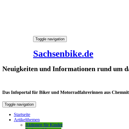
Skip
Toggle navigation
to
8. August 2026
content
Sachsenbike.de
Neuigkeiten und Informationen rund um d
Das Infoportal für Biker und Motorradfahrerinnen aus Chemnitz /
Toggle navigation
Startseite
Artikelthemen
Aktionen für Kinder