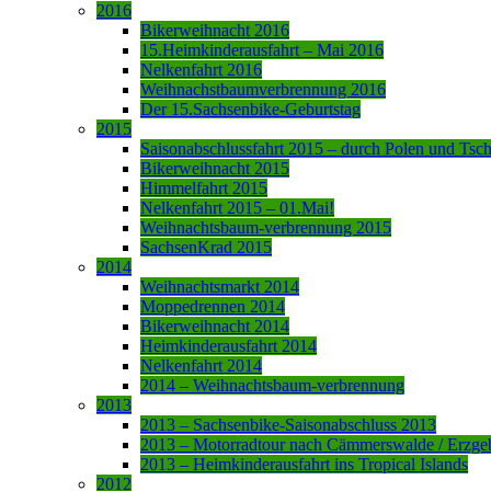
2016
Bikerweihnacht 2016
15.Heimkinderausfahrt – Mai 2016
Nelkenfahrt 2016
Weihnachstbaumverbrennung 2016
Der 15.Sachsenbike-Geburtstag
2015
Saisonabschlussfahrt 2015 – durch Polen und Tsc
Bikerweihnacht 2015
Himmelfahrt 2015
Nelkenfahrt 2015 – 01.Mai!
Weihnachtsbaum-verbrennung 2015
SachsenKrad 2015
2014
Weihnachtsmarkt 2014
Moppedrennen 2014
Bikerweihnacht 2014
Heimkinderausfahrt 2014
Nelkenfahrt 2014
2014 – Weihnachtsbaum-verbrennung
2013
2013 – Sachsenbike-Saisonabschluss 2013
2013 – Motorradtour nach Cämmerswalde / Erzge
2013 – Heimkinderausfahrt ins Tropical Islands
2012