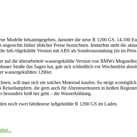
eue Modelle bekanntgegeben, darunter die neue R 1200 GS. 14.100 Eur
esichts bisher üblicher Preise bezeichnen. Immerhin steht die aktuel
luft-/ölgekühlte Version mit ABS als Sonderausstattung (ist im Preis 
eber auf die überarbeitete wassergekühlte Version von BMWs Megaseller
aer Straße das Sagen hat, gab sich schließlich vor Wochenfrist absolu
er wassergekühlten 1200er.
echnen, will man sich ein solches Motorrad kaufen. So steigt womöglic
esen Reisedampfern, die gern auch für Abenteuertouren in heißen Region
 besonders heiß her geht – die Wasserkühlung.
den noch zwei fabrikneue luftgekühlte R 1200 GS im Laden.
nbei...