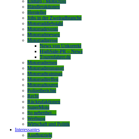
Enduro / Motocross
Händleraktionen
Hersteller
Jobs in der Zweiradbranche
Motorraddiebstahl
Motorradevents
Motorradmessen
Motorradpresse
News von Unkorrekt
HighSide-PR – News
Tourenfahrer.de
Motorradreisen
Motorradrennsport
Motorradtrainings
Motorradtreffen
Motorradtouren
Polizeiberichte
Recht
Rückrufaktionen
SuperMoto
So nebenbei…
Werbung
Wirtschaft und Politik
Interessantes
Ausflugziele