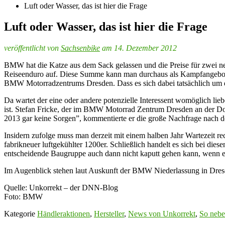
Luft oder Wasser, das ist hier die Frage
Luft oder Wasser, das ist hier die Frage
veröffentlicht von
Sachsenbike
am 14. Dezember 2012
BMW hat die Katze aus dem Sack gelassen und die Preise für zwei n
Reiseenduro auf. Diese Summe kann man durchaus als Kampfangebot ang
BMW Motorradzentrums Dresden. Dass es sich dabei tatsächlich um die 
Da wartet der eine oder andere potenzielle Interessent womöglich li
ist. Stefan Fricke, der im BMW Motorrad Zentrum Dresden an der Dohn
2013 gar keine Sorgen”, kommentierte er die große Nachfrage nach d
Insidern zufolge muss man derzeit mit einem halben Jahr Wartezeit r
fabrikneuer luftgekühlter 1200er. Schließlich handelt es sich bei di
entscheidende Baugruppe auch dann nicht kaputt gehen kann, wenn es
Im Augenblick stehen laut Auskunft der BMW Niederlassung in Dres
Quelle: Unkorrekt – der DNN-Blog
Foto: BMW
Kategorie
Händleraktionen
,
Hersteller
,
News von Unkorrekt
,
So nebe