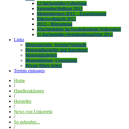
12.Sachsenbike-Geburtstag
Saisonabschlußtour 2012
Moppedrennen 2012 – Erzgebirgsring
Bikerweihnacht 2012
2012 – Büroumzug
Abschiedsfeier im Kinderkurheim Volkersdorf
11.Sachsenbike-Heimkinderausfahrt 2012
Links
Motorradclubs, Vereine/Verbände
Motorradhersteller und Importeure
Motorradzubehör
Motorradreisen, Unterkünfte
Private Biker-Seiten
Termin eintragen
Home
/
Händleraktionen
/
Hersteller
/
News von Unkorrekt
/
So nebenbei...
/