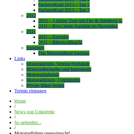
SachsenKrad 2013 – Tag 2
SachsenKrad 2013 – Tag 3
2012
2012 – 1.kleine Tour mit Fire & Spielberg jr.
2011 – Roys letzte Ausfahrt im November
2011
2011 – Eierfahrt
2011 – Bikerweihnacht
Sonstiges
Das Motorradland Sachsen
Links
Motorradclubs, Vereine/Verbände
Motorradhersteller und Importeure
Motorradzubehör
Motorradreisen, Unterkünfte
Private Biker-Seiten
Termin eintragen
Home
/
News von Unkorrekt
/
So nebenbei...
/
Motorradfahrer unerwünscht!