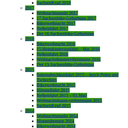
SachsenKrad 2018
2017
Weihnachtsmarkt 2017
17.Sachsenbike-Geburtstag 2017
Bikerweihnacht 2017
Nelkenfahrt 2017
Der 16.Sachsenbike-Geburtstag
2016
Bikerweihnacht 2016
15.Heimkinderausfahrt – Mai 2016
Nelkenfahrt 2016
Weihnachstbaumverbrennung 2016
Der 15.Sachsenbike-Geburtstag
2015
Saisonabschlussfahrt 2015 – durch Polen und
Tschechien
Bikerweihnacht 2015
Himmelfahrt 2015
Nelkenfahrt 2015 – 01.Mai!
Weihnachtsbaum-verbrennung 2015
SachsenKrad 2015
2014
Weihnachtsmarkt 2014
Moppedrennen 2014
Bikerweihnacht 2014