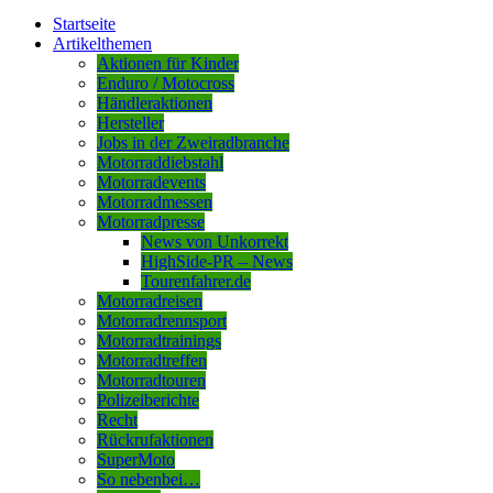
Startseite
Artikelthemen
Aktionen für Kinder
Enduro / Motocross
Händleraktionen
Hersteller
Jobs in der Zweiradbranche
Motorraddiebstahl
Motorradevents
Motorradmessen
Motorradpresse
News von Unkorrekt
HighSide-PR – News
Tourenfahrer.de
Motorradreisen
Motorradrennsport
Motorradtrainings
Motorradtreffen
Motorradtouren
Polizeiberichte
Recht
Rückrufaktionen
SuperMoto
So nebenbei…