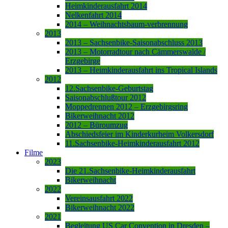
Heimkinderausfahrt 2014
Nelkenfahrt 2014
2014 – Weihnachtsbaum-verbrennung
2013
2013 – Sachsenbike-Saisonabschluss 2013
2013 – Motorradtour nach Cämmerswalde /
Erzgebirge
2013 – Heimkinderausfahrt ins Tropical Islands
2012
12.Sachsenbike-Geburtstag
Saisonabschlußtour 2012
Moppedrennen 2012 – Erzgebirgsring
Bikerweihnacht 2012
2012 – Büroumzug
Abschiedsfeier im Kinderkurheim Volkersdorf
11.Sachsenbike-Heimkinderausfahrt 2012
Filme
2023
Die 21.Sachsenbike-Heimkinderausfahrt
Bikerweihnacht
2022
Vereinsausfahrt 2022
Bikerweihnacht 2022
2021
Begleitung US Car Convention in Dresden –