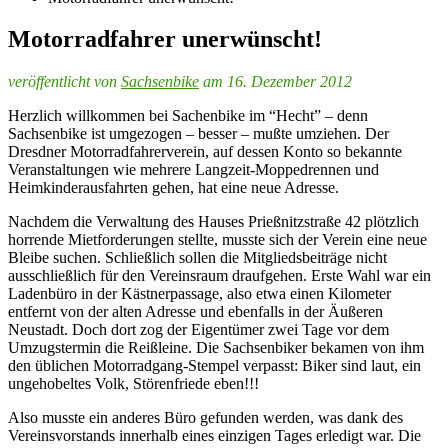
Motorradfahrer unerwünscht!
veröffentlicht von
Sachsenbike
am 16. Dezember 2012
Herzlich willkommen bei Sachenbike im “Hecht” – denn
Sachsenbike ist umgezogen – besser – mußte umziehen. Der
Dresdner Motorradfahrerverein, auf dessen Konto so bekannte
Veranstaltungen wie mehrere Langzeit-Moppedrennen und
Heimkinderausfahrten gehen, hat eine neue Adresse.
Nachdem die Verwaltung des Hauses Prießnitzstraße 42 plötzlich
horrende Mietforderungen stellte, musste sich der Verein eine neue
Bleibe suchen. Schließlich sollen die Mitgliedsbeiträge nicht
ausschließlich für den Vereinsraum draufgehen. Erste Wahl war ein
Ladenbüro in der Kästnerpassage, also etwa einen Kilometer
entfernt von der alten Adresse und ebenfalls in der Äußeren
Neustadt. Doch dort zog der Eigentümer zwei Tage vor dem
Umzugstermin die Reißleine. Die Sachsenbiker bekamen von ihm
den üblichen Motorradgang-Stempel verpasst: Biker sind laut, ein
ungehobeltes Volk, Störenfriede eben!!!
Also musste ein anderes Büro gefunden werden, was dank des
Vereinsvorstands innerhalb eines einzigen Tages erledigt war. Die