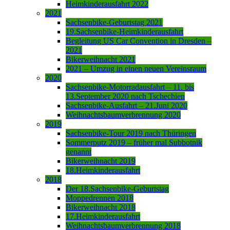
Heimkinderausfahrt 2022
2021
Sachsenbike-Geburtstag 2021
19.Sachsenbike-Heimkinderausfahrt
Begleitung US Car Convention in Dresden –
2021
Bikerweihnacht 2021
2021 – Umzug in einen neuen Vereinsraum
2020
Sachsenbike-Motorradausfahrt – 11. bis
13.September 2020 nach Tschechien
Sachsenbike-Ausfahrt – 21.Juni 2020
Weihnachtsbaumverbrennung 2020
2019
Sachsenbike-Tour 2019 nach Thüringen
Sommerputz 2019 – früher mal Subbotnik
genannt
Bikerweihnacht 2019
18.Heimkinderausfahrt
2018
Der 18.Sachsenbike-Geburtstag
Moppedrennen 2018
Bikerweihnacht 2018
17.Heimkinderausfahrt
Weihnachtsbaumverbrennung 2018