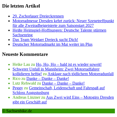
Die letzten Artikel
29. Zschorlauer Dreieckrennen
Motorradmesse Dresden kehrt zurück: Neuer Szenetreffpunkt
für alle Zweiradbeigeisterte zum Saisonstart 2027
Heiße Heimspiel-Hoffnungen: Deutsche Talente stürmen
Sachsenring
Das Team Weidaer Dreieck sucht Dich!
Deutscher Motorradmarkt im Mai weiter im Plus
Neueste Kommentare
Heike Lau
zu
Ho, Ho, Ho – bald ist es wieder soweit!
Schwerer Unfall in Mannheim: Zwei Motorradfahrer
kollidieren heftig!
zu
Anklage nach tödlichem Motorradunfall
Rico
zu
Danke – Danke – Danke!
Lutz Rehwald
zu
Danke – Danke – Danke!
Peggy
zu
Gemeinschaft, Leidenschaft und Fahrspaß auf
Schloss Augustusburg
Andreas Linzner
zu
Aus Zwei wird Eins – Motogiro Dresden
gibt ein Geschäft auf
© Sachsenbike.de