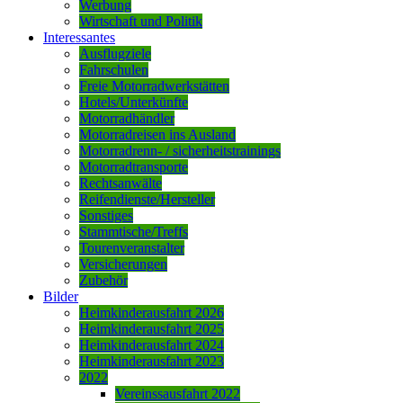
Werbung
Wirtschaft und Politik
Interessantes
Ausflugziele
Fahrschulen
Freie Motorradwerkstätten
Hotels/Unterkünfte
Motorradhändler
Motorradreisen ins Ausland
Motorradrenn- / sicherheitstrainings
Motorradtransporte
Rechtsanwälte
Reifendienste/Hersteller
Sonstiges
Stammtische/Treffs
Tourenveranstalter
Versicherungen
Zubehör
Bilder
Heimkinderausfahrt 2026
Heimkinderausfahrt 2025
Heimkinderausfahrt 2024
Heimkinderausfahrt 2023
2022
Vereinssausfahrt 2022