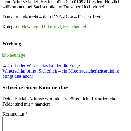
neue Adresse lautet: Hechtstraße 26 in 01097 Dresden. Herzlich
willkommen bei Sachsenbike im Dresdner Hechtviertel!
Dank an Unkorrekt – dem DNN-Blog – für den Text.
Kategorie
News von Unkorrekt
,
So nebenbei...
Werbung
Post
←
Luft oder Wasser, das ist hier die Frage
Winterschlaf bringt Sicherheit – ein Motorradsicherheitstraining
navigation
bringt dies auch!
→
Schreibe einen Kommentar
Deine E-Mail-Adresse wird nicht veröffentlicht.
Erforderliche
Felder sind mit
*
markiert
Kommentar
*