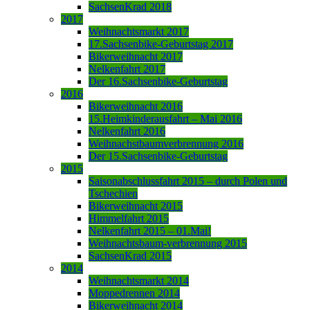
SachsenKrad 2018
2017
Weihnachtsmarkt 2017
17.Sachsenbike-Geburtstag 2017
Bikerweihnacht 2017
Nelkenfahrt 2017
Der 16.Sachsenbike-Geburtstag
2016
Bikerweihnacht 2016
15.Heimkinderausfahrt – Mai 2016
Nelkenfahrt 2016
Weihnachstbaumverbrennung 2016
Der 15.Sachsenbike-Geburtstag
2015
Saisonabschlussfahrt 2015 – durch Polen und
Tschechien
Bikerweihnacht 2015
Himmelfahrt 2015
Nelkenfahrt 2015 – 01.Mai!
Weihnachtsbaum-verbrennung 2015
SachsenKrad 2015
2014
Weihnachtsmarkt 2014
Moppedrennen 2014
Bikerweihnacht 2014