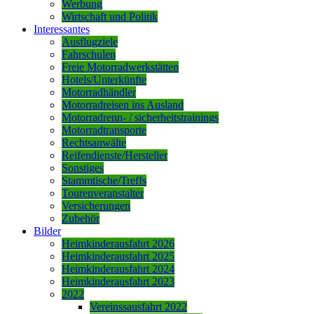
Werbung
Wirtschaft und Politik
Interessantes
Ausflugziele
Fahrschulen
Freie Motorradwerkstätten
Hotels/Unterkünfte
Motorradhändler
Motorradreisen ins Ausland
Motorradrenn- / sicherheitstrainings
Motorradtransporte
Rechtsanwälte
Reifendienste/Hersteller
Sonstiges
Stammtische/Treffs
Tourenveranstalter
Versicherungen
Zubehör
Bilder
Heimkinderausfahrt 2026
Heimkinderausfahrt 2025
Heimkinderausfahrt 2024
Heimkinderausfahrt 2023
2022
Vereinssausfahrt 2022