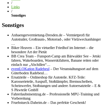
/
Links
/
Sonstiges
Sonstiges
Anhaengervermietung-Dresden.de – Vermietprofi für
Autotrailer, Großraum-, Motorrad-, oder Vielzweckanhänger
…
Biker Heaven – Ein virtueller Friedhof im Internet – die
besondere Art der Pietät
BB Crea Team – Funsport-Camp am Bärwalder See – Jetski
fahren, Wakeboarden, Wasserskifahren, Banane reiten oder
einfach nur „Abchillen“…
eventLOKation Radebeul
– Der Veranstaltungsort auf dem
Güterboden Radebeul…
Ersatzteile – Onlineshop für Autoteile. KFZ-Teile:
Karosserieteile, Auspuff, Stoßdämpfer, Bremsscheiben,
Scheinwerfer, Stoßstangen und andere Autoersatzteile – E &
S Pkwteile GmbH
Fahrerlaubnisentzug.de – Professionelle MPU-Training und
Vorbereitung
Fruehstueck-Daheim.de – Das perfekte Geschenk!