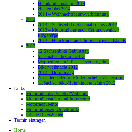
Heimkinderausfahrt 2014
Nelkenfahrt 2014
2014 – Weihnachtsbaum-verbrennung
2013
2013 – Sachsenbike-Saisonabschluss 2013
2013 – Motorradtour nach Cämmerswalde /
Erzgebirge
2013 – Heimkinderausfahrt ins Tropical Islands
2012
12.Sachsenbike-Geburtstag
Saisonabschlußtour 2012
Moppedrennen 2012 – Erzgebirgsring
Bikerweihnacht 2012
2012 – Büroumzug
Abschiedsfeier im Kinderkurheim Volkersdorf
11.Sachsenbike-Heimkinderausfahrt 2012
Links
Motorradclubs, Vereine/Verbände
Motorradhersteller und Importeure
Motorradzubehör
Motorradreisen, Unterkünfte
Private Biker-Seiten
Termin eintragen
Home