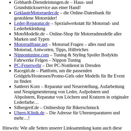
Gebhardt-Dienstleistungen.de – Haus- und
Grundstücksservice aus einer Hand!
GeklauteMotorraeder.de
– die Online-Datenbank für
gestohlene Motorräder!
Leder-Reparatur.de
– Spezialwerkstatt für Motorrad- und
Lederbekleidung
MotoModelle.de – Online-Shop für Motorradmodelle aller
Marken und Typen
Motorradfrage.net
– Motorrad Fragen – alles rund ums
Motorrad, Antworten, Tipps, Hilfreiches
Nippontuning.com
– Tuning & Styling Spoiler Bodykits
Fahrwerke Felgen – Nippon Tuning
PC-Feuerwehr
– Der PC-Notdienst in Dresden
Racegirl.de – Plattform, um die passenden
Gridgirls/Hostessen/Promo-Girls oder Modells für Ihr Event
zu finden
Sattlerei Korn – Reparatur und Neuerstellung, Aufarbeitung
und Neupigmentierung von Leder, Aufpolstern und
Abpolstern, Reparatur von Löchern und Kratzern in originaler
Lederfarbe…
Silbergreif.de – Onlineshop für Bikerschmuck
Uhren-Klinik.de
– Die Adresse für Uhrenreparaturen und
mehr…!
Hinweis: Wie alle Seiten unserer Linksammlung kann auch diese