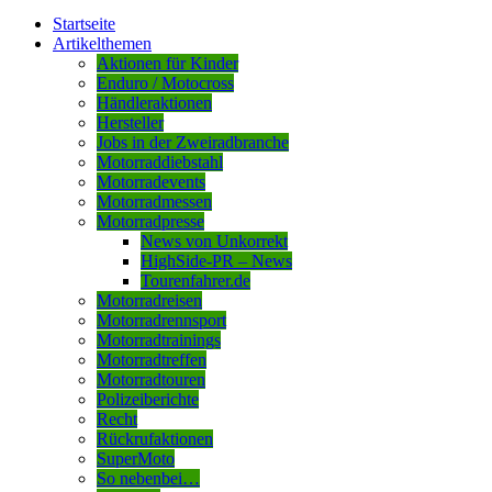
Startseite
Artikelthemen
Aktionen für Kinder
Enduro / Motocross
Händleraktionen
Hersteller
Jobs in der Zweiradbranche
Motorraddiebstahl
Motorradevents
Motorradmessen
Motorradpresse
News von Unkorrekt
HighSide-PR – News
Tourenfahrer.de
Motorradreisen
Motorradrennsport
Motorradtrainings
Motorradtreffen
Motorradtouren
Polizeiberichte
Recht
Rückrufaktionen
SuperMoto
So nebenbei…