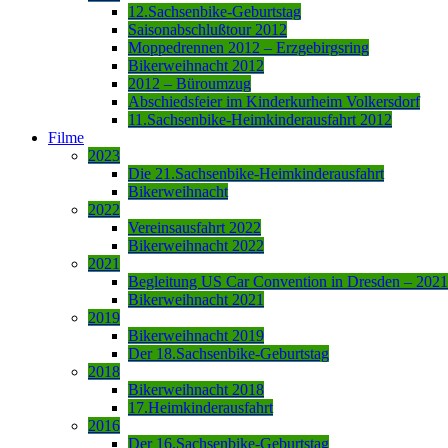
12.Sachsenbike-Geburtstag
Saisonabschlußtour 2012
Moppedrennen 2012 – Erzgebirgsring
Bikerweihnacht 2012
2012 – Büroumzug
Abschiedsfeier im Kinderkurheim Volkersdorf
11.Sachsenbike-Heimkinderausfahrt 2012
Filme
2023
Die 21.Sachsenbike-Heimkinderausfahrt
Bikerweihnacht
2022
Vereinsausfahrt 2022
Bikerweihnacht 2022
2021
Begleitung US Car Convention in Dresden – 2021
Bikerweihnacht 2021
2019
Bikerweihnacht 2019
Der 18.Sachsenbike-Geburtstag
2018
Bikerweihnacht 2018
17.Heimkinderausfahrt
2016
Der 16.Sachsenbike-Geburtstag