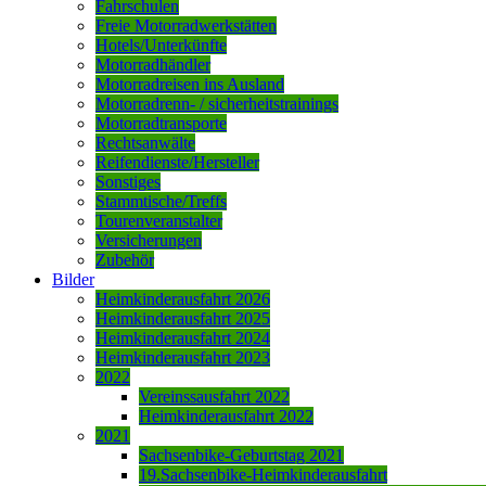
Fahrschulen
Freie Motorradwerkstätten
Hotels/Unterkünfte
Motorradhändler
Motorradreisen ins Ausland
Motorradrenn- / sicherheitstrainings
Motorradtransporte
Rechtsanwälte
Reifendienste/Hersteller
Sonstiges
Stammtische/Treffs
Tourenveranstalter
Versicherungen
Zubehör
Bilder
Heimkinderausfahrt 2026
Heimkinderausfahrt 2025
Heimkinderausfahrt 2024
Heimkinderausfahrt 2023
2022
Vereinssausfahrt 2022
Heimkinderausfahrt 2022
2021
Sachsenbike-Geburtstag 2021
19.Sachsenbike-Heimkinderausfahrt