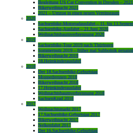
Begleitung US Car Convention in Dresden – 2021
Bikerweihnacht 2021
2021 – Umzug in einen neuen Vereinsraum
2020
Sachsenbike-Motorradausfahrt – 11. bis 13.Septe
Sachsenbike-Ausfahrt – 21.Juni 2020
Weihnachtsbaumverbrennung 2020
2019
Sachsenbike-Tour 2019 nach Thüringen
Sommerputz 2019 – früher mal Subbotnik genannt
Bikerweihnacht 2019
18.Heimkinderausfahrt
2018
Der 18.Sachsenbike-Geburtstag
Moppedrennen 2018
Bikerweihnacht 2018
17.Heimkinderausfahrt
Weihnachtsbaumverbrennung 2018
SachsenKrad 2018
2017
Weihnachtsmarkt 2017
17.Sachsenbike-Geburtstag 2017
Bikerweihnacht 2017
Nelkenfahrt 2017
Der 16.Sachsenbike-Geburtstag