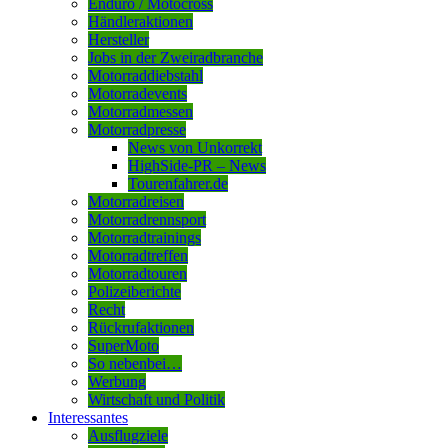
Enduro / Motocross
Händleraktionen
Hersteller
Jobs in der Zweiradbranche
Motorraddiebstahl
Motorradevents
Motorradmessen
Motorradpresse
News von Unkorrekt
HighSide-PR – News
Tourenfahrer.de
Motorradreisen
Motorradrennsport
Motorradtrainings
Motorradtreffen
Motorradtouren
Polizeiberichte
Recht
Rückrufaktionen
SuperMoto
So nebenbei…
Werbung
Wirtschaft und Politik
Interessantes
Ausflugziele