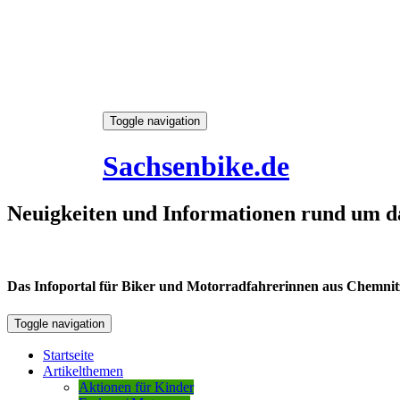
Skip
Toggle navigation
to
6. August 2026
content
Sachsenbike.de
Neuigkeiten und Informationen rund um d
Das Infoportal für Biker und Motorradfahrerinnen aus Chemnitz /
Toggle navigation
Startseite
Artikelthemen
Aktionen für Kinder