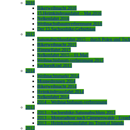
2016
Bikerweihnacht 2016
15.Heimkinderausfahrt – Mai 2016
Nelkenfahrt 2016
Weihnachstbaumverbrennung 2016
Der 15.Sachsenbike-Geburtstag
2015
Saisonabschlussfahrt 2015 – durch Polen und Tsc
Bikerweihnacht 2015
Himmelfahrt 2015
Nelkenfahrt 2015 – 01.Mai!
Weihnachtsbaum-verbrennung 2015
SachsenKrad 2015
2014
Weihnachtsmarkt 2014
Moppedrennen 2014
Bikerweihnacht 2014
Heimkinderausfahrt 2014
Nelkenfahrt 2014
2014 – Weihnachtsbaum-verbrennung
2013
2013 – Sachsenbike-Saisonabschluss 2013
2013 – Motorradtour nach Cämmerswalde / Erzge
2013 – Heimkinderausfahrt ins Tropical Islands
2012