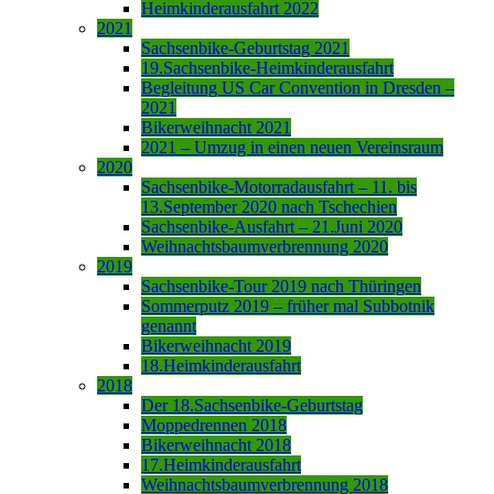
Heimkinderausfahrt 2022
2021
Sachsenbike-Geburtstag 2021
19.Sachsenbike-Heimkinderausfahrt
Begleitung US Car Convention in Dresden –
2021
Bikerweihnacht 2021
2021 – Umzug in einen neuen Vereinsraum
2020
Sachsenbike-Motorradausfahrt – 11. bis
13.September 2020 nach Tschechien
Sachsenbike-Ausfahrt – 21.Juni 2020
Weihnachtsbaumverbrennung 2020
2019
Sachsenbike-Tour 2019 nach Thüringen
Sommerputz 2019 – früher mal Subbotnik
genannt
Bikerweihnacht 2019
18.Heimkinderausfahrt
2018
Der 18.Sachsenbike-Geburtstag
Moppedrennen 2018
Bikerweihnacht 2018
17.Heimkinderausfahrt
Weihnachtsbaumverbrennung 2018