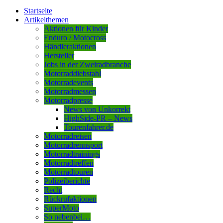
Startseite
Artikelthemen
Aktionen für Kinder
Enduro / Motocross
Händleraktionen
Hersteller
Jobs in der Zweiradbranche
Motorraddiebstahl
Motorradevents
Motorradmessen
Motorradpresse
News von Unkorrekt
HighSide-PR – News
Tourenfahrer.de
Motorradreisen
Motorradrennsport
Motorradtrainings
Motorradtreffen
Motorradtouren
Polizeiberichte
Recht
Rückrufaktionen
SuperMoto
So nebenbei…