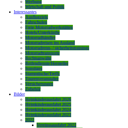
Werbung
Wirtschaft und Politik
Interessantes
Ausflugziele
Fahrschulen
Freie Motorradwerkstätten
Hotels/Unterkünfte
Motorradhändler
Motorradreisen ins Ausland
Motorradrenn- / sicherheitstrainings
Motorradtransporte
Rechtsanwälte
Reifendienste/Hersteller
Sonstiges
Stammtische/Treffs
Tourenveranstalter
Versicherungen
Zubehör
Bilder
Heimkinderausfahrt 2026
Heimkinderausfahrt 2025
Heimkinderausfahrt 2024
Heimkinderausfahrt 2023
2022
Vereinssausfahrt 2022