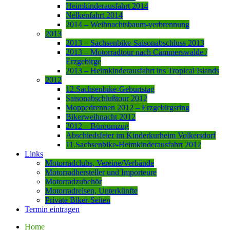
Heimkinderausfahrt 2014
Nelkenfahrt 2014
2014 – Weihnachtsbaum-verbrennung
2013
2013 – Sachsenbike-Saisonabschluss 2013
2013 – Motorradtour nach Cämmerswalde /
Erzgebirge
2013 – Heimkinderausfahrt ins Tropical Islands
2012
12.Sachsenbike-Geburtstag
Saisonabschlußtour 2012
Moppedrennen 2012 – Erzgebirgsring
Bikerweihnacht 2012
2012 – Büroumzug
Abschiedsfeier im Kinderkurheim Volkersdorf
11.Sachsenbike-Heimkinderausfahrt 2012
Links
Motorradclubs, Vereine/Verbände
Motorradhersteller und Importeure
Motorradzubehör
Motorradreisen, Unterkünfte
Private Biker-Seiten
Termin eintragen
Home