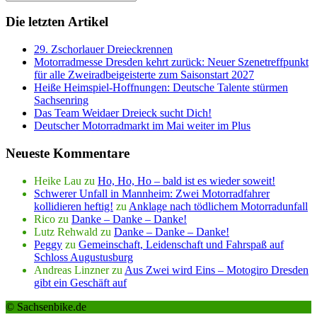
Die letzten Artikel
29. Zschorlauer Dreieckrennen
Motorradmesse Dresden kehrt zurück: Neuer Szenetreffpunkt
für alle Zweiradbeigeisterte zum Saisonstart 2027
Heiße Heimspiel-Hoffnungen: Deutsche Talente stürmen
Sachsenring
Das Team Weidaer Dreieck sucht Dich!
Deutscher Motorradmarkt im Mai weiter im Plus
Neueste Kommentare
Heike Lau
zu
Ho, Ho, Ho – bald ist es wieder soweit!
Schwerer Unfall in Mannheim: Zwei Motorradfahrer
kollidieren heftig!
zu
Anklage nach tödlichem Motorradunfall
Rico
zu
Danke – Danke – Danke!
Lutz Rehwald
zu
Danke – Danke – Danke!
Peggy
zu
Gemeinschaft, Leidenschaft und Fahrspaß auf
Schloss Augustusburg
Andreas Linzner
zu
Aus Zwei wird Eins – Motogiro Dresden
gibt ein Geschäft auf
© Sachsenbike.de