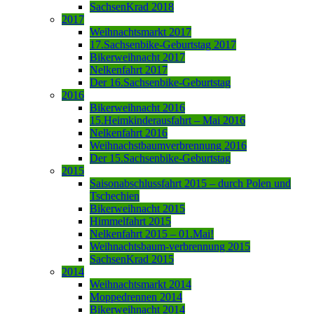
SachsenKrad 2018
2017
Weihnachtsmarkt 2017
17.Sachsenbike-Geburtstag 2017
Bikerweihnacht 2017
Nelkenfahrt 2017
Der 16.Sachsenbike-Geburtstag
2016
Bikerweihnacht 2016
15.Heimkinderausfahrt – Mai 2016
Nelkenfahrt 2016
Weihnachstbaumverbrennung 2016
Der 15.Sachsenbike-Geburtstag
2015
Saisonabschlussfahrt 2015 – durch Polen und
Tschechien
Bikerweihnacht 2015
Himmelfahrt 2015
Nelkenfahrt 2015 – 01.Mai!
Weihnachtsbaum-verbrennung 2015
SachsenKrad 2015
2014
Weihnachtsmarkt 2014
Moppedrennen 2014
Bikerweihnacht 2014