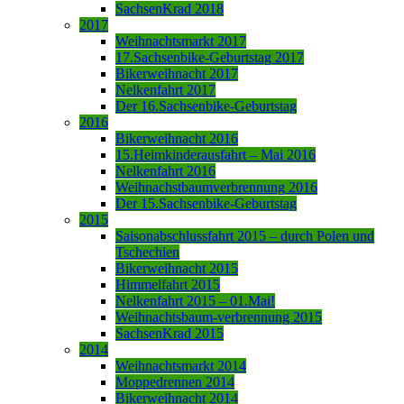
SachsenKrad 2018
2017
Weihnachtsmarkt 2017
17.Sachsenbike-Geburtstag 2017
Bikerweihnacht 2017
Nelkenfahrt 2017
Der 16.Sachsenbike-Geburtstag
2016
Bikerweihnacht 2016
15.Heimkinderausfahrt – Mai 2016
Nelkenfahrt 2016
Weihnachstbaumverbrennung 2016
Der 15.Sachsenbike-Geburtstag
2015
Saisonabschlussfahrt 2015 – durch Polen und
Tschechien
Bikerweihnacht 2015
Himmelfahrt 2015
Nelkenfahrt 2015 – 01.Mai!
Weihnachtsbaum-verbrennung 2015
SachsenKrad 2015
2014
Weihnachtsmarkt 2014
Moppedrennen 2014
Bikerweihnacht 2014