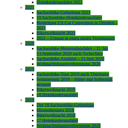
Heimkinderausfahrt 2022
2021
Sachsenbike-Geburtstag 2021
19.Sachsenbike-Heimkinderausfahrt
Begleitung US Car Convention in Dresden –
2021
Bikerweihnacht 2021
2021 – Umzug in einen neuen Vereinsraum
2020
Sachsenbike-Motorradausfahrt – 11. bis
13.September 2020 nach Tschechien
Sachsenbike-Ausfahrt – 21.Juni 2020
Weihnachtsbaumverbrennung 2020
2019
Sachsenbike-Tour 2019 nach Thüringen
Sommerputz 2019 – früher mal Subbotnik
genannt
Bikerweihnacht 2019
18.Heimkinderausfahrt
2018
Der 18.Sachsenbike-Geburtstag
Moppedrennen 2018
Bikerweihnacht 2018
17.Heimkinderausfahrt
Weihnachtsbaumverbrennung 2018