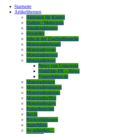
Startseite
Artikelthemen
Aktionen für Kinder
Enduro / Motocross
Händleraktionen
Hersteller
Jobs in der Zweiradbranche
Motorraddiebstahl
Motorradevents
Motorradmessen
Motorradpresse
News von Unkorrekt
HighSide-PR – News
Tourenfahrer.de
Motorradreisen
Motorradrennsport
Motorradtrainings
Motorradtreffen
Motorradtouren
Polizeiberichte
Recht
Rückrufaktionen
SuperMoto
So nebenbei…