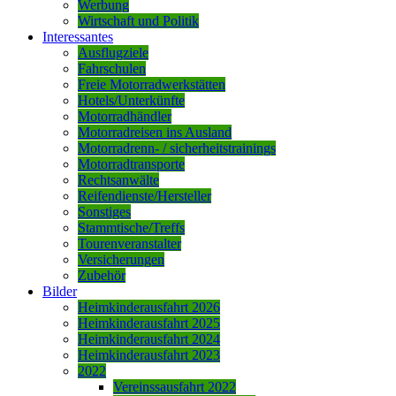
Werbung
Wirtschaft und Politik
Interessantes
Ausflugziele
Fahrschulen
Freie Motorradwerkstätten
Hotels/Unterkünfte
Motorradhändler
Motorradreisen ins Ausland
Motorradrenn- / sicherheitstrainings
Motorradtransporte
Rechtsanwälte
Reifendienste/Hersteller
Sonstiges
Stammtische/Treffs
Tourenveranstalter
Versicherungen
Zubehör
Bilder
Heimkinderausfahrt 2026
Heimkinderausfahrt 2025
Heimkinderausfahrt 2024
Heimkinderausfahrt 2023
2022
Vereinssausfahrt 2022