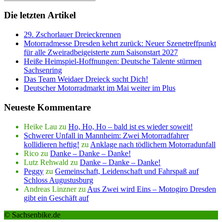
Die letzten Artikel
29. Zschorlauer Dreieckrennen
Motorradmesse Dresden kehrt zurück: Neuer Szenetreffpunkt
für alle Zweiradbeigeisterte zum Saisonstart 2027
Heiße Heimspiel-Hoffnungen: Deutsche Talente stürmen
Sachsenring
Das Team Weidaer Dreieck sucht Dich!
Deutscher Motorradmarkt im Mai weiter im Plus
Neueste Kommentare
Heike Lau
zu
Ho, Ho, Ho – bald ist es wieder soweit!
Schwerer Unfall in Mannheim: Zwei Motorradfahrer
kollidieren heftig!
zu
Anklage nach tödlichem Motorradunfall
Rico
zu
Danke – Danke – Danke!
Lutz Rehwald
zu
Danke – Danke – Danke!
Peggy
zu
Gemeinschaft, Leidenschaft und Fahrspaß auf
Schloss Augustusburg
Andreas Linzner
zu
Aus Zwei wird Eins – Motogiro Dresden
gibt ein Geschäft auf
© Sachsenbike.de