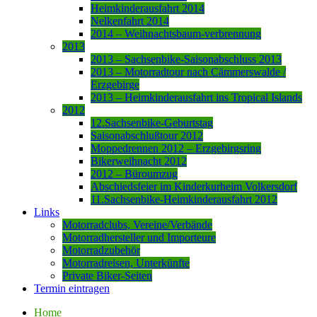
Heimkinderausfahrt 2014
Nelkenfahrt 2014
2014 – Weihnachtsbaum-verbrennung
2013
2013 – Sachsenbike-Saisonabschluss 2013
2013 – Motorradtour nach Cämmerswalde /
Erzgebirge
2013 – Heimkinderausfahrt ins Tropical Islands
2012
12.Sachsenbike-Geburtstag
Saisonabschlußtour 2012
Moppedrennen 2012 – Erzgebirgsring
Bikerweihnacht 2012
2012 – Büroumzug
Abschiedsfeier im Kinderkurheim Volkersdorf
11.Sachsenbike-Heimkinderausfahrt 2012
Links
Motorradclubs, Vereine/Verbände
Motorradhersteller und Importeure
Motorradzubehör
Motorradreisen, Unterkünfte
Private Biker-Seiten
Termin eintragen
Home