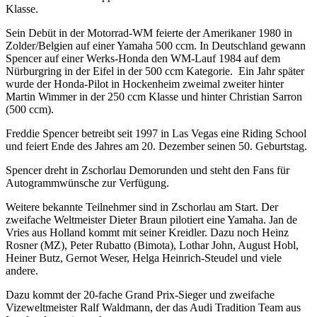
Klasse.
Sein Debüt in der Motorrad-WM feierte der Amerikaner 1980 in
Zolder/Belgien auf einer Yamaha 500 ccm. In Deutschland gewann
Spencer auf einer Werks-Honda den WM-Lauf 1984 auf dem
Nürburgring in der Eifel in der 500 ccm Kategorie. Ein Jahr später
wurde der Honda-Pilot in Hockenheim zweimal zweiter hinter
Martin Wimmer in der 250 ccm Klasse und hinter Christian Sarron
(500 ccm).
Freddie Spencer betreibt seit 1997 in Las Vegas eine Riding School
und feiert Ende des Jahres am 20. Dezember seinen 50. Geburtstag.
Spencer dreht in Zschorlau Demorunden und steht den Fans für
Autogrammwünsche zur Verfügung.
Weitere bekannte Teilnehmer sind in Zschorlau am Start. Der
zweifache Weltmeister Dieter Braun pilotiert eine Yamaha. Jan de
Vries aus Holland kommt mit seiner Kreidler. Dazu noch Heinz
Rosner (MZ), Peter Rubatto (Bimota), Lothar John, August Hobl,
Heiner Butz, Gernot Weser, Helga Heinrich-Steudel und viele
andere.
Dazu kommt der 20-fache Grand Prix-Sieger und zweifache
Vizeweltmeister Ralf Waldmann, der das Audi Tradition Team aus