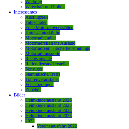
Werbung
Wirtschaft und Politik
Interessantes
Ausflugziele
Fahrschulen
Freie Motorradwerkstätten
Hotels/Unterkünfte
Motorradhändler
Motorradreisen ins Ausland
Motorradrenn- / sicherheitstrainings
Motorradtransporte
Rechtsanwälte
Reifendienste/Hersteller
Sonstiges
Stammtische/Treffs
Tourenveranstalter
Versicherungen
Zubehör
Bilder
Heimkinderausfahrt 2026
Heimkinderausfahrt 2025
Heimkinderausfahrt 2024
Heimkinderausfahrt 2023
2022
Vereinssausfahrt 2022