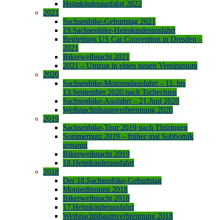
Heimkinderausfahrt 2022
2021
Sachsenbike-Geburtstag 2021
19.Sachsenbike-Heimkinderausfahrt
Begleitung US Car Convention in Dresden –
2021
Bikerweihnacht 2021
2021 – Umzug in einen neuen Vereinsraum
2020
Sachsenbike-Motorradausfahrt – 11. bis
13.September 2020 nach Tschechien
Sachsenbike-Ausfahrt – 21.Juni 2020
Weihnachtsbaumverbrennung 2020
2019
Sachsenbike-Tour 2019 nach Thüringen
Sommerputz 2019 – früher mal Subbotnik
genannt
Bikerweihnacht 2019
18.Heimkinderausfahrt
2018
Der 18.Sachsenbike-Geburtstag
Moppedrennen 2018
Bikerweihnacht 2018
17.Heimkinderausfahrt
Weihnachtsbaumverbrennung 2018