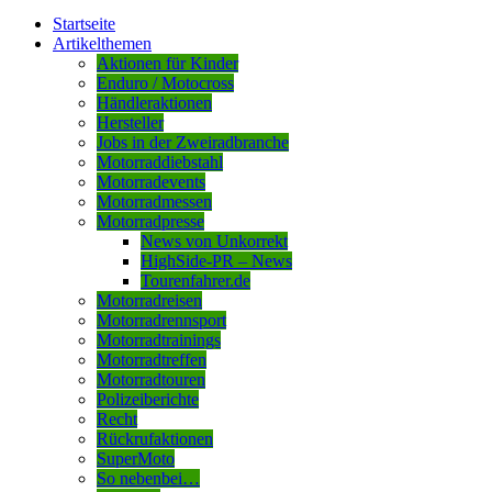
Startseite
Artikelthemen
Aktionen für Kinder
Enduro / Motocross
Händleraktionen
Hersteller
Jobs in der Zweiradbranche
Motorraddiebstahl
Motorradevents
Motorradmessen
Motorradpresse
News von Unkorrekt
HighSide-PR – News
Tourenfahrer.de
Motorradreisen
Motorradrennsport
Motorradtrainings
Motorradtreffen
Motorradtouren
Polizeiberichte
Recht
Rückrufaktionen
SuperMoto
So nebenbei…