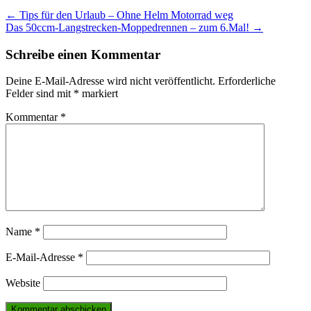
Post
←
Tips für den Urlaub – Ohne Helm Motorrad weg
Das 50ccm-Langstrecken-Moppedrennen – zum 6.Mal!
→
navigation
Schreibe einen Kommentar
Deine E-Mail-Adresse wird nicht veröffentlicht.
Erforderliche
Felder sind mit
*
markiert
Kommentar
*
Name
*
E-Mail-Adresse
*
Website