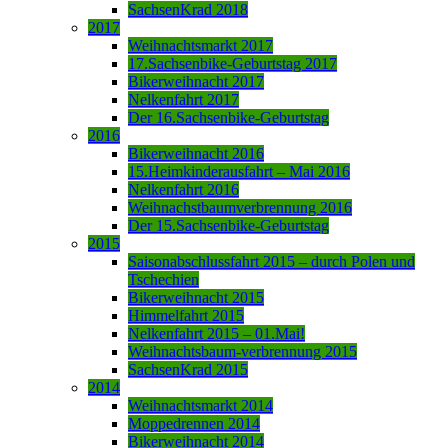
SachsenKrad 2018
2017
Weihnachtsmarkt 2017
17.Sachsenbike-Geburtstag 2017
Bikerweihnacht 2017
Nelkenfahrt 2017
Der 16.Sachsenbike-Geburtstag
2016
Bikerweihnacht 2016
15.Heimkinderausfahrt – Mai 2016
Nelkenfahrt 2016
Weihnachstbaumverbrennung 2016
Der 15.Sachsenbike-Geburtstag
2015
Saisonabschlussfahrt 2015 – durch Polen und
Tschechien
Bikerweihnacht 2015
Himmelfahrt 2015
Nelkenfahrt 2015 – 01.Mai!
Weihnachtsbaum-verbrennung 2015
SachsenKrad 2015
2014
Weihnachtsmarkt 2014
Moppedrennen 2014
Bikerweihnacht 2014