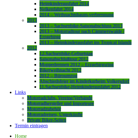
Heimkinderausfahrt 2014
Nelkenfahrt 2014
2014 – Weihnachtsbaum-verbrennung
2013
2013 – Sachsenbike-Saisonabschluss 2013
2013 – Motorradtour nach Cämmerswalde /
Erzgebirge
2013 – Heimkinderausfahrt ins Tropical Islands
2012
12.Sachsenbike-Geburtstag
Saisonabschlußtour 2012
Moppedrennen 2012 – Erzgebirgsring
Bikerweihnacht 2012
2012 – Büroumzug
Abschiedsfeier im Kinderkurheim Volkersdorf
11.Sachsenbike-Heimkinderausfahrt 2012
Links
Motorradclubs, Vereine/Verbände
Motorradhersteller und Importeure
Motorradzubehör
Motorradreisen, Unterkünfte
Private Biker-Seiten
Termin eintragen
Home