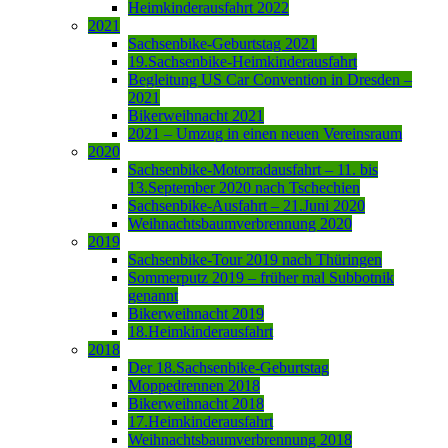
Heimkinderausfahrt 2022
2021
Sachsenbike-Geburtstag 2021
19.Sachsenbike-Heimkinderausfahrt
Begleitung US Car Convention in Dresden –
2021
Bikerweihnacht 2021
2021 – Umzug in einen neuen Vereinsraum
2020
Sachsenbike-Motorradausfahrt – 11. bis
13.September 2020 nach Tschechien
Sachsenbike-Ausfahrt – 21.Juni 2020
Weihnachtsbaumverbrennung 2020
2019
Sachsenbike-Tour 2019 nach Thüringen
Sommerputz 2019 – früher mal Subbotnik
genannt
Bikerweihnacht 2019
18.Heimkinderausfahrt
2018
Der 18.Sachsenbike-Geburtstag
Moppedrennen 2018
Bikerweihnacht 2018
17.Heimkinderausfahrt
Weihnachtsbaumverbrennung 2018