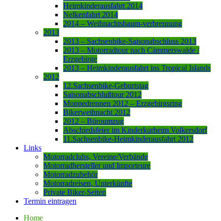
Heimkinderausfahrt 2014
Nelkenfahrt 2014
2014 – Weihnachtsbaum-verbrennung
2013
2013 – Sachsenbike-Saisonabschluss 2013
2013 – Motorradtour nach Cämmerswalde /
Erzgebirge
2013 – Heimkinderausfahrt ins Tropical Islands
2012
12.Sachsenbike-Geburtstag
Saisonabschlußtour 2012
Moppedrennen 2012 – Erzgebirgsring
Bikerweihnacht 2012
2012 – Büroumzug
Abschiedsfeier im Kinderkurheim Volkersdorf
11.Sachsenbike-Heimkinderausfahrt 2012
Links
Motorradclubs, Vereine/Verbände
Motorradhersteller und Importeure
Motorradzubehör
Motorradreisen, Unterkünfte
Private Biker-Seiten
Termin eintragen
Home