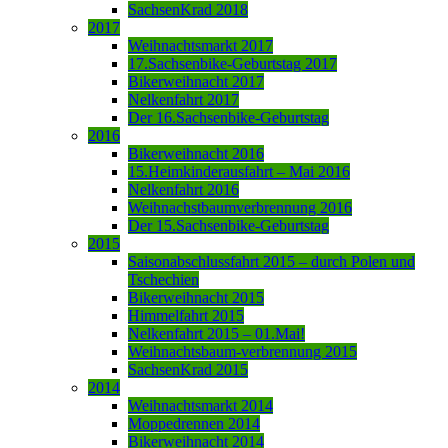
SachsenKrad 2018
2017
Weihnachtsmarkt 2017
17.Sachsenbike-Geburtstag 2017
Bikerweihnacht 2017
Nelkenfahrt 2017
Der 16.Sachsenbike-Geburtstag
2016
Bikerweihnacht 2016
15.Heimkinderausfahrt – Mai 2016
Nelkenfahrt 2016
Weihnachstbaumverbrennung 2016
Der 15.Sachsenbike-Geburtstag
2015
Saisonabschlussfahrt 2015 – durch Polen und
Tschechien
Bikerweihnacht 2015
Himmelfahrt 2015
Nelkenfahrt 2015 – 01.Mai!
Weihnachtsbaum-verbrennung 2015
SachsenKrad 2015
2014
Weihnachtsmarkt 2014
Moppedrennen 2014
Bikerweihnacht 2014