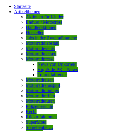
Startseite
Artikelthemen
Aktionen für Kinder
Enduro / Motocross
Händleraktionen
Hersteller
Jobs in der Zweiradbranche
Motorraddiebstahl
Motorradevents
Motorradmessen
Motorradpresse
News von Unkorrekt
HighSide-PR – News
Tourenfahrer.de
Motorradreisen
Motorradrennsport
Motorradtrainings
Motorradtreffen
Motorradtouren
Polizeiberichte
Recht
Rückrufaktionen
SuperMoto
So nebenbei…