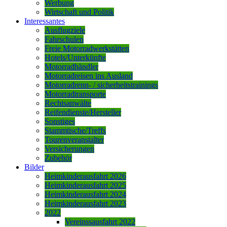
Werbung
Wirtschaft und Politik
Interessantes
Ausflugziele
Fahrschulen
Freie Motorradwerkstätten
Hotels/Unterkünfte
Motorradhändler
Motorradreisen ins Ausland
Motorradrenn- / sicherheitstrainings
Motorradtransporte
Rechtsanwälte
Reifendienste/Hersteller
Sonstiges
Stammtische/Treffs
Tourenveranstalter
Versicherungen
Zubehör
Bilder
Heimkinderausfahrt 2026
Heimkinderausfahrt 2025
Heimkinderausfahrt 2024
Heimkinderausfahrt 2023
2022
Vereinssausfahrt 2022