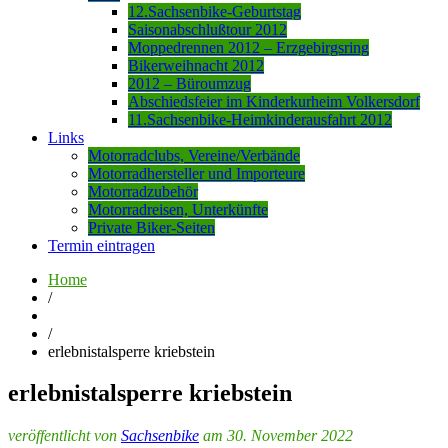
12.Sachsenbike-Geburtstag
Saisonabschlußtour 2012
Moppedrennen 2012 – Erzgebirgsring
Bikerweihnacht 2012
2012 – Büroumzug
Abschiedsfeier im Kinderkurheim Volkersdorf
11.Sachsenbike-Heimkinderausfahrt 2012
Links
Motorradclubs, Vereine/Verbände
Motorradhersteller und Importeure
Motorradzubehör
Motorradreisen, Unterkünfte
Private Biker-Seiten
Termin eintragen
Home
/
/
erlebnistalsperre kriebstein
erlebnistalsperre kriebstein
veröffentlicht von
Sachsenbike
am 30. November 2022