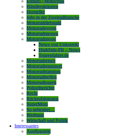
Enduro / Motocross
Händleraktionen
Hersteller
Jobs in der Zweiradbranche
Motorraddiebstahl
Motorradevents
Motorradmessen
Motorradpresse
News von Unkorrekt
HighSide-PR – News
Tourenfahrer.de
Motorradreisen
Motorradrennsport
Motorradtrainings
Motorradtreffen
Motorradtouren
Polizeiberichte
Recht
Rückrufaktionen
SuperMoto
So nebenbei…
Werbung
Wirtschaft und Politik
Interessantes
Ausflugziele