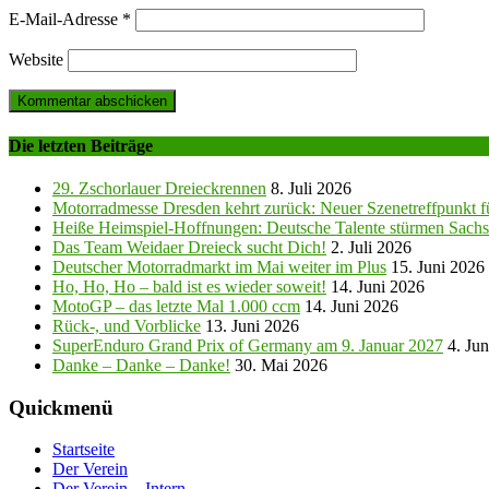
E-Mail-Adresse
*
Website
Die letzten Beiträge
29. Zschorlauer Dreieckrennen
8. Juli 2026
Motorradmesse Dresden kehrt zurück: Neuer Szenetreffpunkt fü
Heiße Heimspiel-Hoffnungen: Deutsche Talente stürmen Sachs
Das Team Weidaer Dreieck sucht Dich!
2. Juli 2026
Deutscher Motorradmarkt im Mai weiter im Plus
15. Juni 2026
Ho, Ho, Ho – bald ist es wieder soweit!
14. Juni 2026
MotoGP – das letzte Mal 1.000 ccm
14. Juni 2026
Rück-, und Vorblicke
13. Juni 2026
SuperEnduro Grand Prix of Germany am 9. Januar 2027
4. Ju
Danke – Danke – Danke!
30. Mai 2026
Quickmenü
Startseite
Der Verein
Der Verein – Intern