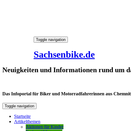
Skip
Toggle navigation
to
8. August 2026
content
Sachsenbike.de
Neuigkeiten und Informationen rund um d
Das Infoportal für Biker und Motorradfahrerinnen aus Chemnitz /
Toggle navigation
Startseite
Artikelthemen
Aktionen für Kinder