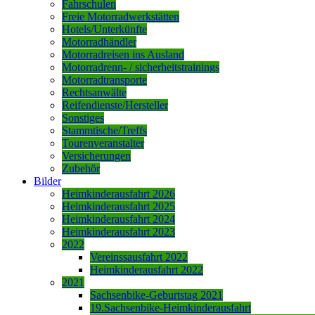
Fahrschulen
Freie Motorradwerkstätten
Hotels/Unterkünfte
Motorradhändler
Motorradreisen ins Ausland
Motorradrenn- / sicherheitstrainings
Motorradtransporte
Rechtsanwälte
Reifendienste/Hersteller
Sonstiges
Stammtische/Treffs
Tourenveranstalter
Versicherungen
Zubehör
Bilder
Heimkinderausfahrt 2026
Heimkinderausfahrt 2025
Heimkinderausfahrt 2024
Heimkinderausfahrt 2023
2022
Vereinssausfahrt 2022
Heimkinderausfahrt 2022
2021
Sachsenbike-Geburtstag 2021
19.Sachsenbike-Heimkinderausfahrt