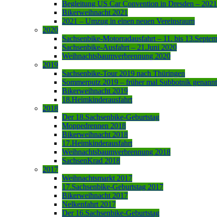
Begleitung US Car Convention in Dresden – 2021
Bikerweihnacht 2021
2021 – Umzug in einen neuen Vereinsraum
2020
Sachsenbike-Motorradausfahrt – 11. bis 13.Septe
Sachsenbike-Ausfahrt – 21.Juni 2020
Weihnachtsbaumverbrennung 2020
2019
Sachsenbike-Tour 2019 nach Thüringen
Sommerputz 2019 – früher mal Subbotnik genannt
Bikerweihnacht 2019
18.Heimkinderausfahrt
2018
Der 18.Sachsenbike-Geburtstag
Moppedrennen 2018
Bikerweihnacht 2018
17.Heimkinderausfahrt
Weihnachtsbaumverbrennung 2018
SachsenKrad 2018
2017
Weihnachtsmarkt 2017
17.Sachsenbike-Geburtstag 2017
Bikerweihnacht 2017
Nelkenfahrt 2017
Der 16.Sachsenbike-Geburtstag