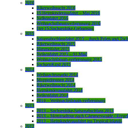
2016
Bikerweihnacht 2016
15.Heimkinderausfahrt – Mai 2016
Nelkenfahrt 2016
Weihnachstbaumverbrennung 2016
Der 15.Sachsenbike-Geburtstag
2015
Saisonabschlussfahrt 2015 – durch Polen und Tsc
Bikerweihnacht 2015
Himmelfahrt 2015
Nelkenfahrt 2015 – 01.Mai!
Weihnachtsbaum-verbrennung 2015
SachsenKrad 2015
2014
Weihnachtsmarkt 2014
Moppedrennen 2014
Bikerweihnacht 2014
Heimkinderausfahrt 2014
Nelkenfahrt 2014
2014 – Weihnachtsbaum-verbrennung
2013
2013 – Sachsenbike-Saisonabschluss 2013
2013 – Motorradtour nach Cämmerswalde / Erzge
2013 – Heimkinderausfahrt ins Tropical Islands
2012