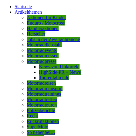
Startseite
Artikelthemen
Aktionen für Kinder
Enduro / Motocross
Händleraktionen
Hersteller
Jobs in der Zweiradbranche
Motorraddiebstahl
Motorradevents
Motorradmessen
Motorradpresse
News von Unkorrekt
HighSide-PR – News
Tourenfahrer.de
Motorradreisen
Motorradrennsport
Motorradtrainings
Motorradtreffen
Motorradtouren
Polizeiberichte
Recht
Rückrufaktionen
SuperMoto
So nebenbei…