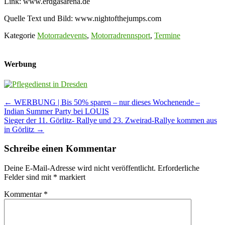
Link: www.erdgasarena.de
Quelle Text und Bild: www.nightofthejumps.com
Kategorie
Motorradevents
,
Motorradrennsport
,
Termine
Werbung
Post
←
WERBUNG | Bis 50% sparen – nur dieses Wochenende –
Indian Summer Party bei LOUIS
navigation
Sieger der 11. Görlitz- Rallye und 23. Zweirad-Rallye kommen aus
in Görlitz
→
Schreibe einen Kommentar
Deine E-Mail-Adresse wird nicht veröffentlicht.
Erforderliche
Felder sind mit
*
markiert
Kommentar
*