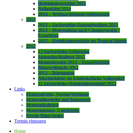
Heimkinderausfahrt 2014
Nelkenfahrt 2014
2014 – Weihnachtsbaum-verbrennung
2013
2013 – Sachsenbike-Saisonabschluss 2013
2013 – Motorradtour nach Cämmerswalde /
Erzgebirge
2013 – Heimkinderausfahrt ins Tropical Islands
2012
12.Sachsenbike-Geburtstag
Saisonabschlußtour 2012
Moppedrennen 2012 – Erzgebirgsring
Bikerweihnacht 2012
2012 – Büroumzug
Abschiedsfeier im Kinderkurheim Volkersdorf
11.Sachsenbike-Heimkinderausfahrt 2012
Links
Motorradclubs, Vereine/Verbände
Motorradhersteller und Importeure
Motorradzubehör
Motorradreisen, Unterkünfte
Private Biker-Seiten
Termin eintragen
Home