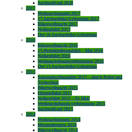
SachsenKrad 2018
2017
Weihnachtsmarkt 2017
17.Sachsenbike-Geburtstag 2017
Bikerweihnacht 2017
Nelkenfahrt 2017
Der 16.Sachsenbike-Geburtstag
2016
Bikerweihnacht 2016
15.Heimkinderausfahrt – Mai 2016
Nelkenfahrt 2016
Weihnachstbaumverbrennung 2016
Der 15.Sachsenbike-Geburtstag
2015
Saisonabschlussfahrt 2015 – durch Polen und
Tschechien
Bikerweihnacht 2015
Himmelfahrt 2015
Nelkenfahrt 2015 – 01.Mai!
Weihnachtsbaum-verbrennung 2015
SachsenKrad 2015
2014
Weihnachtsmarkt 2014
Moppedrennen 2014
Bikerweihnacht 2014