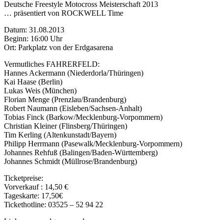
Deutsche Freestyle Motocross Meisterschaft 2013
… präsentiert von ROCKWELL Time
Datum: 31.08.2013
Beginn: 16:00 Uhr
Ort: Parkplatz von der Erdgasarena
Vermutliches FAHRERFELD:
Hannes Ackermann (Niederdorla/Thüringen)
Kai Haase (Berlin)
Lukas Weis (München)
Florian Menge (Prenzlau/Brandenburg)
Robert Naumann (Eisleben/Sachsen-Anhalt)
Tobias Finck (Barkow/Mecklenburg-Vorpommern)
Christian Kleiner (Flinsberg/Thüringen)
Tim Kerling (Altenkunstadt/Bayern)
Philipp Herrmann (Pasewalk/Mecklenburg-Vorpommern)
Johannes Rehfuß (Balingen/Baden-Württemberg)
Johannes Schmidt (Müllrose/Brandenburg)
Ticketpreise:
Vorverkauf : 14,50 €
Tageskarte: 17,50€
Tickethotline: 03525 – 52 94 22