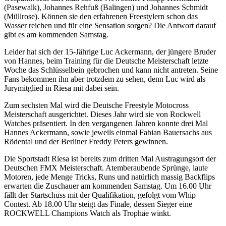
(Pasewalk), Johannes Rehfuß (Balingen) und Johannes Schmidt
(Müllrose). Können sie den erfahrenen Freestylern schon das
Wasser reichen und für eine Sensation sorgen? Die Antwort darauf
gibt es am kommenden Samstag.
Leider hat sich der 15-Jährige Luc Ackermann, der jüngere Bruder
von Hannes, beim Training für die Deutsche Meisterschaft letzte
Woche das Schlüsselbein gebrochen und kann nicht antreten. Seine
Fans bekommen ihn aber trotzdem zu sehen, denn Luc wird als
Jurymitglied in Riesa mit dabei sein.
Zum sechsten Mal wird die Deutsche Freestyle Motocross
Meisterschaft ausgerichtet. Dieses Jahr wird sie von Rockwell
Watches präsentiert. In den vergangenen Jahren konnte drei Mal
Hannes Ackermann, sowie jeweils einmal Fabian Bauersachs aus
Rödental und der Berliner Freddy Peters gewinnen.
Die Sportstadt Riesa ist bereits zum dritten Mal Austragungsort der
Deutschen FMX Meisterschaft. Atemberaubende Sprünge, laute
Motoren, jede Menge Tricks, Runs und natürlich massig Backflips
erwarten die Zuschauer am kommenden Samstag. Um 16.00 Uhr
fällt der Startschuss mit der Qualifikation, gefolgt vom Whip
Contest. Ab 18.00 Uhr steigt das Finale, dessen Sieger eine
ROCKWELL Champions Watch als Trophäe winkt.