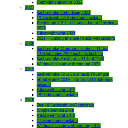
Heimkinderausfahrt 2022
2021
Sachsenbike-Geburtstag 2021
19.Sachsenbike-Heimkinderausfahrt
Begleitung US Car Convention in Dresden –
2021
Bikerweihnacht 2021
2021 – Umzug in einen neuen Vereinsraum
2020
Sachsenbike-Motorradausfahrt – 11. bis
13.September 2020 nach Tschechien
Sachsenbike-Ausfahrt – 21.Juni 2020
Weihnachtsbaumverbrennung 2020
2019
Sachsenbike-Tour 2019 nach Thüringen
Sommerputz 2019 – früher mal Subbotnik
genannt
Bikerweihnacht 2019
18.Heimkinderausfahrt
2018
Der 18.Sachsenbike-Geburtstag
Moppedrennen 2018
Bikerweihnacht 2018
17.Heimkinderausfahrt
Weihnachtsbaumverbrennung 2018