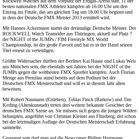
Rockwell Watches auf dem Vorplatz der Erdgas-Arena statt. 11 der
besten nationalen FMX Athleten kämpfen ab 16.00 Uhr um den
Einzug ins Finale, das am gleichen Tag um 18.00 Uhr beginnt und
in dem der Deutsche FMX Meister 2013 ermittelt wird.
Mit Hannes Ackermann startet der dreimalige Deutsche Meister. Der
ROCKWELL Watch Teamrider aus Thüringen, aktuell auf Platz 7
der NIGHT of the JUMPs / FIM Freestyle MX World
Championship, ist der große Favorit und hat es in der Hand seinen
Titel erneut zu verteidigen.
Größte Widersacher dürften der Berliner Kai Haase und Lukas Weis
aus München sein, die ebenfalls seit Jahren bei der NIGHT of the
JUMPs gegen die weltbesten FMX Sportler kämpfen. Auch Florian
Menge aus Prenzlau stand bereits auf dem Podium bei der
Deutschen FMX Meisterschaft und will es in diesem Jahr allen
beweisen.
Mit Robert Naumann (Eisleben), Tobias Finck (Barkow) und Tim
Kerling (Altenkunstadt) treten drei weitere bekannte Gesichter der
deutschen FMX Szene an. Sie müssen sich gegen die jungen Wilden
behaupten, angeführt von Christian Kleiner aus Flinsberg, der schon
bei der letztmaligen Auflage der Deutschen Meisterschaft Erfahrung
sammelte.
Gespannt sein darf man auf die Newcomer Philipp Herrmann