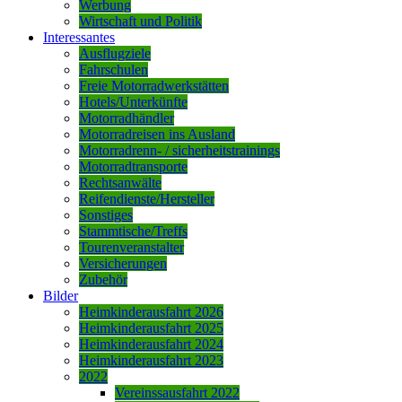
Werbung
Wirtschaft und Politik
Interessantes
Ausflugziele
Fahrschulen
Freie Motorradwerkstätten
Hotels/Unterkünfte
Motorradhändler
Motorradreisen ins Ausland
Motorradrenn- / sicherheitstrainings
Motorradtransporte
Rechtsanwälte
Reifendienste/Hersteller
Sonstiges
Stammtische/Treffs
Tourenveranstalter
Versicherungen
Zubehör
Bilder
Heimkinderausfahrt 2026
Heimkinderausfahrt 2025
Heimkinderausfahrt 2024
Heimkinderausfahrt 2023
2022
Vereinssausfahrt 2022