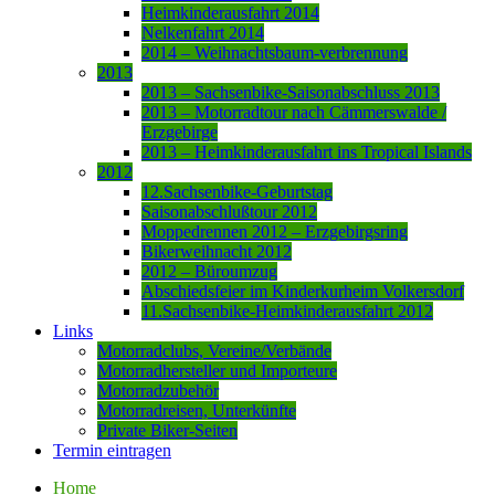
Heimkinderausfahrt 2014
Nelkenfahrt 2014
2014 – Weihnachtsbaum-verbrennung
2013
2013 – Sachsenbike-Saisonabschluss 2013
2013 – Motorradtour nach Cämmerswalde /
Erzgebirge
2013 – Heimkinderausfahrt ins Tropical Islands
2012
12.Sachsenbike-Geburtstag
Saisonabschlußtour 2012
Moppedrennen 2012 – Erzgebirgsring
Bikerweihnacht 2012
2012 – Büroumzug
Abschiedsfeier im Kinderkurheim Volkersdorf
11.Sachsenbike-Heimkinderausfahrt 2012
Links
Motorradclubs, Vereine/Verbände
Motorradhersteller und Importeure
Motorradzubehör
Motorradreisen, Unterkünfte
Private Biker-Seiten
Termin eintragen
Home