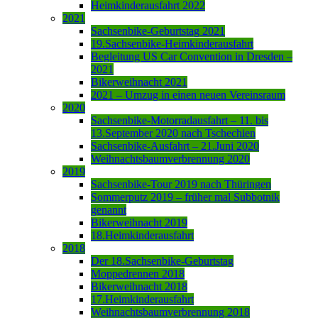
Heimkinderausfahrt 2022
2021
Sachsenbike-Geburtstag 2021
19.Sachsenbike-Heimkinderausfahrt
Begleitung US Car Convention in Dresden –
2021
Bikerweihnacht 2021
2021 – Umzug in einen neuen Vereinsraum
2020
Sachsenbike-Motorradausfahrt – 11. bis
13.September 2020 nach Tschechien
Sachsenbike-Ausfahrt – 21.Juni 2020
Weihnachtsbaumverbrennung 2020
2019
Sachsenbike-Tour 2019 nach Thüringen
Sommerputz 2019 – früher mal Subbotnik
genannt
Bikerweihnacht 2019
18.Heimkinderausfahrt
2018
Der 18.Sachsenbike-Geburtstag
Moppedrennen 2018
Bikerweihnacht 2018
17.Heimkinderausfahrt
Weihnachtsbaumverbrennung 2018