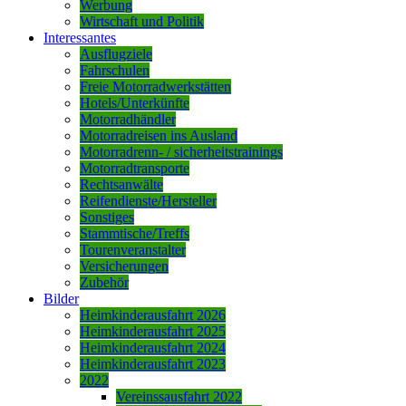
Werbung
Wirtschaft und Politik
Interessantes
Ausflugziele
Fahrschulen
Freie Motorradwerkstätten
Hotels/Unterkünfte
Motorradhändler
Motorradreisen ins Ausland
Motorradrenn- / sicherheitstrainings
Motorradtransporte
Rechtsanwälte
Reifendienste/Hersteller
Sonstiges
Stammtische/Treffs
Tourenveranstalter
Versicherungen
Zubehör
Bilder
Heimkinderausfahrt 2026
Heimkinderausfahrt 2025
Heimkinderausfahrt 2024
Heimkinderausfahrt 2023
2022
Vereinssausfahrt 2022