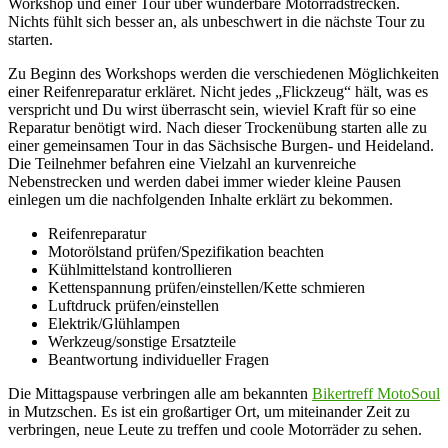
Workshop und einer Tour über wunderbare Motorradstrecken.
Nichts fühlt sich besser an, als unbeschwert in die nächste Tour zu
starten.
Zu Beginn des Workshops werden die verschiedenen Möglichkeiten
einer Reifenreparatur erkläret. Nicht jedes „Flickzeug“ hält, was es
verspricht und Du wirst überrascht sein, wieviel Kraft für so eine
Reparatur benötigt wird. Nach dieser Trockenübung starten alle zu
einer gemeinsamen Tour in das Sächsische Burgen- und Heideland.
Die Teilnehmer befahren eine Vielzahl an kurvenreiche
Nebenstrecken und werden dabei immer wieder kleine Pausen
einlegen um die nachfolgenden Inhalte erklärt zu bekommen.
Reifenreparatur
Motorölstand prüfen/Spezifikation beachten
Kühlmittelstand kontrollieren
Kettenspannung prüfen/einstellen/Kette schmieren
Luftdruck prüfen/einstellen
Elektrik/Glühlampen
Werkzeug/sonstige Ersatzteile
Beantwortung individueller Fragen
Die Mittagspause verbringen alle am bekannten
Bikertreff MotoSoul
in Mutzschen. Es ist ein großartiger Ort, um miteinander Zeit zu
verbringen, neue Leute zu treffen und coole Motorräder zu sehen.