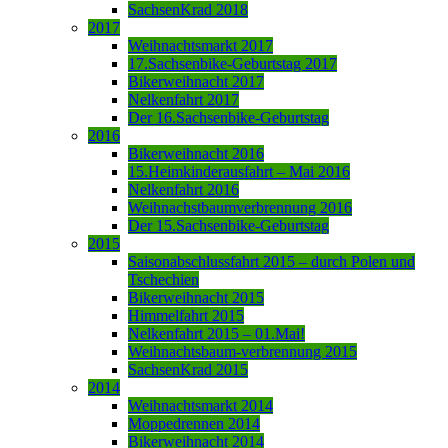
SachsenKrad 2018
2017
Weihnachtsmarkt 2017
17.Sachsenbike-Geburtstag 2017
Bikerweihnacht 2017
Nelkenfahrt 2017
Der 16.Sachsenbike-Geburtstag
2016
Bikerweihnacht 2016
15.Heimkinderausfahrt – Mai 2016
Nelkenfahrt 2016
Weihnachstbaumverbrennung 2016
Der 15.Sachsenbike-Geburtstag
2015
Saisonabschlussfahrt 2015 – durch Polen und
Tschechien
Bikerweihnacht 2015
Himmelfahrt 2015
Nelkenfahrt 2015 – 01.Mai!
Weihnachtsbaum-verbrennung 2015
SachsenKrad 2015
2014
Weihnachtsmarkt 2014
Moppedrennen 2014
Bikerweihnacht 2014