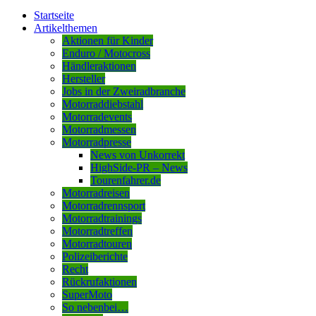
Startseite
Artikelthemen
Aktionen für Kinder
Enduro / Motocross
Händleraktionen
Hersteller
Jobs in der Zweiradbranche
Motorraddiebstahl
Motorradevents
Motorradmessen
Motorradpresse
News von Unkorrekt
HighSide-PR – News
Tourenfahrer.de
Motorradreisen
Motorradrennsport
Motorradtrainings
Motorradtreffen
Motorradtouren
Polizeiberichte
Recht
Rückrufaktionen
SuperMoto
So nebenbei…