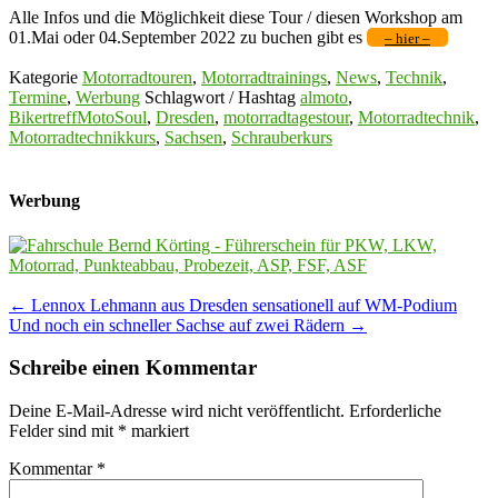
Alle Infos und die Möglichkeit diese Tour / diesen Workshop am
01.Mai oder 04.September 2022 zu buchen gibt es
– hier –
Kategorie
Motorradtouren
,
Motorradtrainings
,
News
,
Technik
,
Termine
,
Werbung
Schlagwort / Hashtag
almoto
,
BikertreffMotoSoul
,
Dresden
,
motorradtagestour
,
Motorradtechnik
,
Motorradtechnikkurs
,
Sachsen
,
Schrauberkurs
Werbung
Post
←
Lennox Lehmann aus Dresden sensationell auf WM-Podium
Und noch ein schneller Sachse auf zwei Rädern
→
navigation
Schreibe einen Kommentar
Deine E-Mail-Adresse wird nicht veröffentlicht.
Erforderliche
Felder sind mit
*
markiert
Kommentar
*