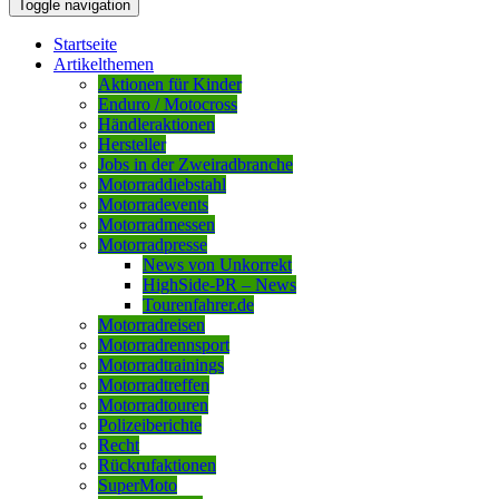
Toggle navigation
Startseite
Artikelthemen
Aktionen für Kinder
Enduro / Motocross
Händleraktionen
Hersteller
Jobs in der Zweiradbranche
Motorraddiebstahl
Motorradevents
Motorradmessen
Motorradpresse
News von Unkorrekt
HighSide-PR – News
Tourenfahrer.de
Motorradreisen
Motorradrennsport
Motorradtrainings
Motorradtreffen
Motorradtouren
Polizeiberichte
Recht
Rückrufaktionen
SuperMoto