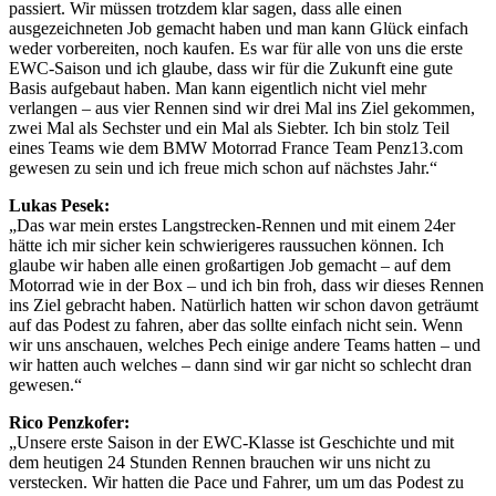
passiert. Wir müssen trotzdem klar sagen, dass alle einen
ausgezeichneten Job gemacht haben und man kann Glück einfach
weder vorbereiten, noch kaufen. Es war für alle von uns die erste
EWC-Saison und ich glaube, dass wir für die Zukunft eine gute
Basis aufgebaut haben. Man kann eigentlich nicht viel mehr
verlangen – aus vier Rennen sind wir drei Mal ins Ziel gekommen,
zwei Mal als Sechster und ein Mal als Siebter. Ich bin stolz Teil
eines Teams wie dem BMW Motorrad France Team Penz13.com
gewesen zu sein und ich freue mich schon auf nächstes Jahr.“
Lukas Pesek:
„Das war mein erstes Langstrecken-Rennen und mit einem 24er
hätte ich mir sicher kein schwierigeres raussuchen können. Ich
glaube wir haben alle einen großartigen Job gemacht – auf dem
Motorrad wie in der Box – und ich bin froh, dass wir dieses Rennen
ins Ziel gebracht haben. Natürlich hatten wir schon davon geträumt
auf das Podest zu fahren, aber das sollte einfach nicht sein. Wenn
wir uns anschauen, welches Pech einige andere Teams hatten – und
wir hatten auch welches – dann sind wir gar nicht so schlecht dran
gewesen.“
Rico Penzkofer:
„Unsere erste Saison in der EWC-Klasse ist Geschichte und mit
dem heutigen 24 Stunden Rennen brauchen wir uns nicht zu
verstecken. Wir hatten die Pace und Fahrer, um um das Podest zu