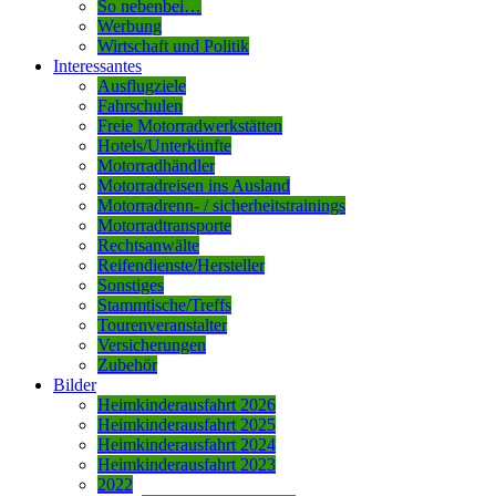
So nebenbei…
Werbung
Wirtschaft und Politik
Interessantes
Ausflugziele
Fahrschulen
Freie Motorradwerkstätten
Hotels/Unterkünfte
Motorradhändler
Motorradreisen ins Ausland
Motorradrenn- / sicherheitstrainings
Motorradtransporte
Rechtsanwälte
Reifendienste/Hersteller
Sonstiges
Stammtische/Treffs
Tourenveranstalter
Versicherungen
Zubehör
Bilder
Heimkinderausfahrt 2026
Heimkinderausfahrt 2025
Heimkinderausfahrt 2024
Heimkinderausfahrt 2023
2022