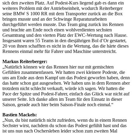
sich den zweiten Platz. Auf Podest-Kurs liegend gab es dann ein
weiteres Problem mit der Antriebseinheit, wodurch Reiterberger
seine BMW S 1000 RR mit dem Transporter zurück an die Box
bringen musste und an der Schwinge Reparaturarbeiten
durchgeführt werden musste. Das Team ging zurück ins Rennen
und brachte am Ende noch einen wohlverdienten sechsten
Gesamtrang und den vierten Platz der EWC-Wertung nach Hause.
Insgesamt waren 55 Teams in den diesjährigen Bol d’Or gestartet,
20 von ihnen schafften es nicht in die Wertung, das die härte dieses
Rennens einmal mehr für Fahrer und Maschine unterstreicht.
Markus Reiterberger:
„Natürlich können wir das Rennen hier nur mit gemischten
Gefühlen zusammenfassen. Wir hatten zwei kleinere Podeste, die
uns am Ende aus dem Kampf um das Podest geworfen haben, denn
das hatte schon gut ausgesehen. Wir haben uns in dem Rennen aber
trotzdem nicht schlecht verkauft, würde ich sagen. Wir hatten die
Pace der Spitze und Podest-Fahrer, einfach das Glück war nicht auf
unserer Seite. Ich danke allen im Team für den Einsatz in dieser
Saison, gerade auch hier beim Saison-Finale noch einmal.“
Bastien Mackels:
„Nun, du bist natürlich nicht zufrieden, wenn du in einem Rennen
Sechster wirst, nachdem du schon das Podest gefühlt hast und das
ist uns nun nach Oschersleben leider schon zum zweiten Mal