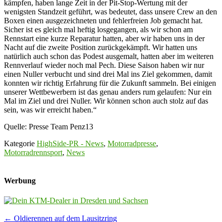
kämpfen, haben lange Zeit in der Pit-Stop-Wertung mit der
wenigsten Standzeit geführt, was bedeutet, dass unsere Crew an den
Boxen einen ausgezeichneten und fehlerfreien Job gemacht hat.
Sicher ist es gleich mal heftig losgegangen, als wir schon am
Rennstart eine kurze Reparatur hatten, aber wir haben uns in der
Nacht auf die zweite Position zurückgekämpft. Wir hatten uns
natürlich auch schon das Podest ausgemalt, hatten aber im weiteren
Rennverlauf wieder noch mal Pech. Diese Saison haben wir nur
einen Nuller verbucht und sind drei Mal ins Ziel gekommen, damit
konnten wir richtig Erfahrung für die Zukunft sammeln. Bei einigen
unserer Wettbewerbern ist das genau anders rum gelaufen: Nur ein
Mal im Ziel und drei Nuller. Wir können schon auch stolz auf das
sein, was wir erreicht haben.“
Quelle: Presse Team Penz13
Kategorie
HighSide-PR - News
,
Motorradpresse
,
Motorradrennsport
,
News
Werbung
Post
←
Oldierennen auf dem Lausitzring