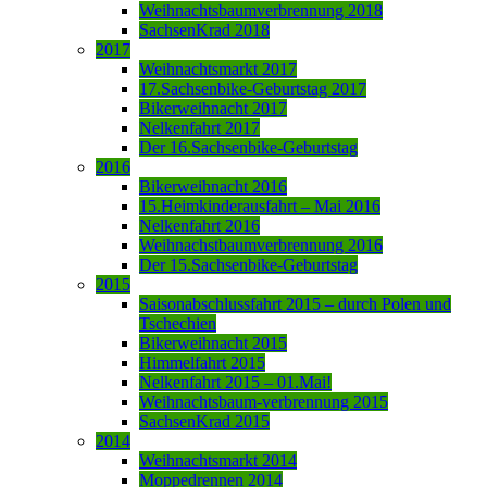
Weihnachtsbaumverbrennung 2018
SachsenKrad 2018
2017
Weihnachtsmarkt 2017
17.Sachsenbike-Geburtstag 2017
Bikerweihnacht 2017
Nelkenfahrt 2017
Der 16.Sachsenbike-Geburtstag
2016
Bikerweihnacht 2016
15.Heimkinderausfahrt – Mai 2016
Nelkenfahrt 2016
Weihnachstbaumverbrennung 2016
Der 15.Sachsenbike-Geburtstag
2015
Saisonabschlussfahrt 2015 – durch Polen und
Tschechien
Bikerweihnacht 2015
Himmelfahrt 2015
Nelkenfahrt 2015 – 01.Mai!
Weihnachtsbaum-verbrennung 2015
SachsenKrad 2015
2014
Weihnachtsmarkt 2014
Moppedrennen 2014