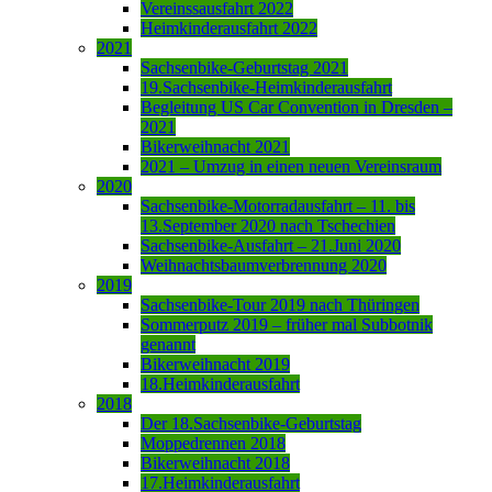
Vereinssausfahrt 2022
Heimkinderausfahrt 2022
2021
Sachsenbike-Geburtstag 2021
19.Sachsenbike-Heimkinderausfahrt
Begleitung US Car Convention in Dresden –
2021
Bikerweihnacht 2021
2021 – Umzug in einen neuen Vereinsraum
2020
Sachsenbike-Motorradausfahrt – 11. bis
13.September 2020 nach Tschechien
Sachsenbike-Ausfahrt – 21.Juni 2020
Weihnachtsbaumverbrennung 2020
2019
Sachsenbike-Tour 2019 nach Thüringen
Sommerputz 2019 – früher mal Subbotnik
genannt
Bikerweihnacht 2019
18.Heimkinderausfahrt
2018
Der 18.Sachsenbike-Geburtstag
Moppedrennen 2018
Bikerweihnacht 2018
17.Heimkinderausfahrt