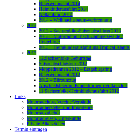
Bikerweihnacht 2014
Heimkinderausfahrt 2014
Nelkenfahrt 2014
2014 – Weihnachtsbaum-verbrennung
2013
2013 – Sachsenbike-Saisonabschluss 2013
2013 – Motorradtour nach Cämmerswalde /
Erzgebirge
2013 – Heimkinderausfahrt ins Tropical Islands
2012
12.Sachsenbike-Geburtstag
Saisonabschlußtour 2012
Moppedrennen 2012 – Erzgebirgsring
Bikerweihnacht 2012
2012 – Büroumzug
Abschiedsfeier im Kinderkurheim Volkersdorf
11.Sachsenbike-Heimkinderausfahrt 2012
Links
Motorradclubs, Vereine/Verbände
Motorradhersteller und Importeure
Motorradzubehör
Motorradreisen, Unterkünfte
Private Biker-Seiten
Termin eintragen