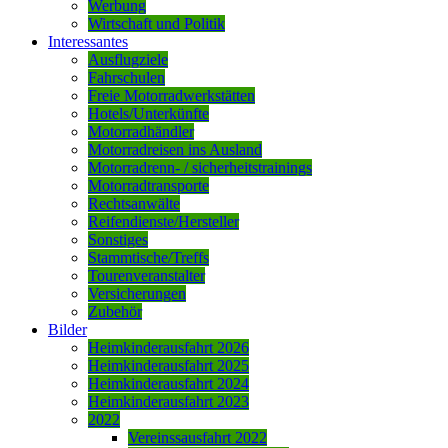
Werbung
Wirtschaft und Politik
Interessantes
Ausflugziele
Fahrschulen
Freie Motorradwerkstätten
Hotels/Unterkünfte
Motorradhändler
Motorradreisen ins Ausland
Motorradrenn- / sicherheitstrainings
Motorradtransporte
Rechtsanwälte
Reifendienste/Hersteller
Sonstiges
Stammtische/Treffs
Tourenveranstalter
Versicherungen
Zubehör
Bilder
Heimkinderausfahrt 2026
Heimkinderausfahrt 2025
Heimkinderausfahrt 2024
Heimkinderausfahrt 2023
2022
Vereinssausfahrt 2022