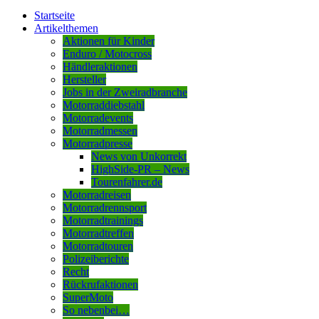
Startseite
Artikelthemen
Aktionen für Kinder
Enduro / Motocross
Händleraktionen
Hersteller
Jobs in der Zweiradbranche
Motorraddiebstahl
Motorradevents
Motorradmessen
Motorradpresse
News von Unkorrekt
HighSide-PR – News
Tourenfahrer.de
Motorradreisen
Motorradrennsport
Motorradtrainings
Motorradtreffen
Motorradtouren
Polizeiberichte
Recht
Rückrufaktionen
SuperMoto
So nebenbei…