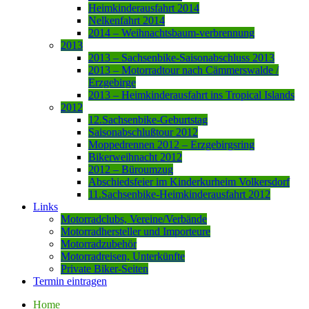
Heimkinderausfahrt 2014
Nelkenfahrt 2014
2014 – Weihnachtsbaum-verbrennung
2013
2013 – Sachsenbike-Saisonabschluss 2013
2013 – Motorradtour nach Cämmerswalde /
Erzgebirge
2013 – Heimkinderausfahrt ins Tropical Islands
2012
12.Sachsenbike-Geburtstag
Saisonabschlußtour 2012
Moppedrennen 2012 – Erzgebirgsring
Bikerweihnacht 2012
2012 – Büroumzug
Abschiedsfeier im Kinderkurheim Volkersdorf
11.Sachsenbike-Heimkinderausfahrt 2012
Links
Motorradclubs, Vereine/Verbände
Motorradhersteller und Importeure
Motorradzubehör
Motorradreisen, Unterkünfte
Private Biker-Seiten
Termin eintragen
Home