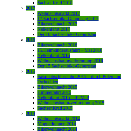
SachsenKrad 2018
2017
Weihnachtsmarkt 2017
17.Sachsenbike-Geburtstag 2017
Bikerweihnacht 2017
Nelkenfahrt 2017
Der 16.Sachsenbike-Geburtstag
2016
Bikerweihnacht 2016
15.Heimkinderausfahrt – Mai 2016
Nelkenfahrt 2016
Weihnachstbaumverbrennung 2016
Der 15.Sachsenbike-Geburtstag
2015
Saisonabschlussfahrt 2015 – durch Polen und
Tschechien
Bikerweihnacht 2015
Himmelfahrt 2015
Nelkenfahrt 2015 – 01.Mai!
Weihnachtsbaum-verbrennung 2015
SachsenKrad 2015
2014
Weihnachtsmarkt 2014
Moppedrennen 2014
Bikerweihnacht 2014