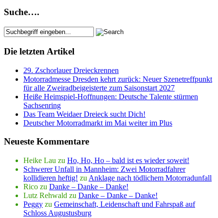
Suche….
Die letzten Artikel
29. Zschorlauer Dreieckrennen
Motorradmesse Dresden kehrt zurück: Neuer Szenetreffpunkt
für alle Zweiradbeigeisterte zum Saisonstart 2027
Heiße Heimspiel-Hoffnungen: Deutsche Talente stürmen
Sachsenring
Das Team Weidaer Dreieck sucht Dich!
Deutscher Motorradmarkt im Mai weiter im Plus
Neueste Kommentare
Heike Lau
zu
Ho, Ho, Ho – bald ist es wieder soweit!
Schwerer Unfall in Mannheim: Zwei Motorradfahrer
kollidieren heftig!
zu
Anklage nach tödlichem Motorradunfall
Rico
zu
Danke – Danke – Danke!
Lutz Rehwald
zu
Danke – Danke – Danke!
Peggy
zu
Gemeinschaft, Leidenschaft und Fahrspaß auf
Schloss Augustusburg