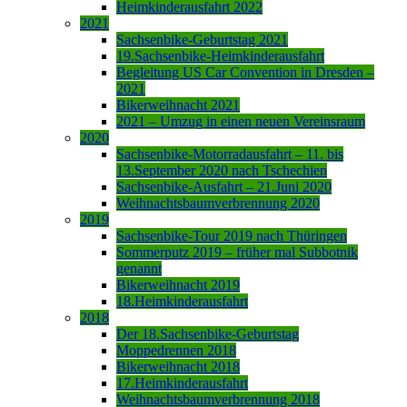
Heimkinderausfahrt 2022
2021
Sachsenbike-Geburtstag 2021
19.Sachsenbike-Heimkinderausfahrt
Begleitung US Car Convention in Dresden –
2021
Bikerweihnacht 2021
2021 – Umzug in einen neuen Vereinsraum
2020
Sachsenbike-Motorradausfahrt – 11. bis
13.September 2020 nach Tschechien
Sachsenbike-Ausfahrt – 21.Juni 2020
Weihnachtsbaumverbrennung 2020
2019
Sachsenbike-Tour 2019 nach Thüringen
Sommerputz 2019 – früher mal Subbotnik
genannt
Bikerweihnacht 2019
18.Heimkinderausfahrt
2018
Der 18.Sachsenbike-Geburtstag
Moppedrennen 2018
Bikerweihnacht 2018
17.Heimkinderausfahrt
Weihnachtsbaumverbrennung 2018