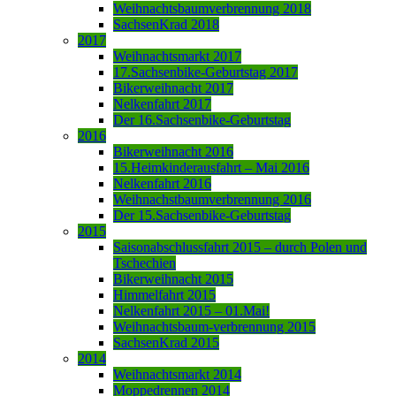
Weihnachtsbaumverbrennung 2018
SachsenKrad 2018
2017
Weihnachtsmarkt 2017
17.Sachsenbike-Geburtstag 2017
Bikerweihnacht 2017
Nelkenfahrt 2017
Der 16.Sachsenbike-Geburtstag
2016
Bikerweihnacht 2016
15.Heimkinderausfahrt – Mai 2016
Nelkenfahrt 2016
Weihnachstbaumverbrennung 2016
Der 15.Sachsenbike-Geburtstag
2015
Saisonabschlussfahrt 2015 – durch Polen und
Tschechien
Bikerweihnacht 2015
Himmelfahrt 2015
Nelkenfahrt 2015 – 01.Mai!
Weihnachtsbaum-verbrennung 2015
SachsenKrad 2015
2014
Weihnachtsmarkt 2014
Moppedrennen 2014