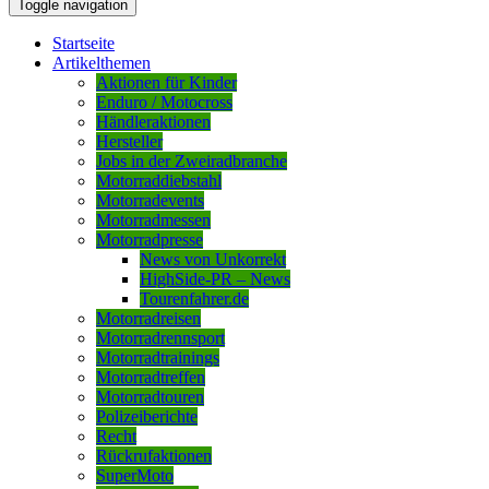
Toggle navigation
Startseite
Artikelthemen
Aktionen für Kinder
Enduro / Motocross
Händleraktionen
Hersteller
Jobs in der Zweiradbranche
Motorraddiebstahl
Motorradevents
Motorradmessen
Motorradpresse
News von Unkorrekt
HighSide-PR – News
Tourenfahrer.de
Motorradreisen
Motorradrennsport
Motorradtrainings
Motorradtreffen
Motorradtouren
Polizeiberichte
Recht
Rückrufaktionen
SuperMoto