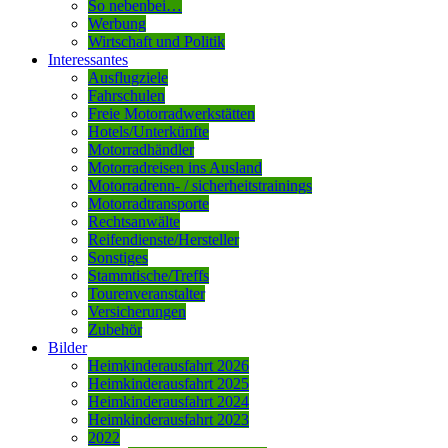
So nebenbei…
Werbung
Wirtschaft und Politik
Interessantes
Ausflugziele
Fahrschulen
Freie Motorradwerkstätten
Hotels/Unterkünfte
Motorradhändler
Motorradreisen ins Ausland
Motorradrenn- / sicherheitstrainings
Motorradtransporte
Rechtsanwälte
Reifendienste/Hersteller
Sonstiges
Stammtische/Treffs
Tourenveranstalter
Versicherungen
Zubehör
Bilder
Heimkinderausfahrt 2026
Heimkinderausfahrt 2025
Heimkinderausfahrt 2024
Heimkinderausfahrt 2023
2022