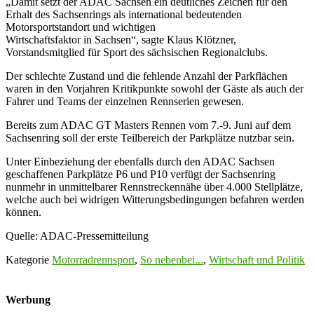
„Damit setzt der ADAC Sachsen ein deutliches Zeichen für den
Erhalt des Sachsenrings als international bedeutenden
Motorsportstandort und wichtigen
Wirtschaftsfaktor in Sachsen“, sagte Klaus Klötzner,
Vorstandsmitglied für Sport des sächsischen Regionalclubs.
Der schlechte Zustand und die fehlende Anzahl der Parkflächen
waren in den Vorjahren Kritikpunkte sowohl der Gäste als auch der
Fahrer und Teams der einzelnen Rennserien gewesen.
Bereits zum ADAC GT Masters Rennen vom 7.-9. Juni auf dem
Sachsenring soll der erste Teilbereich der Parkplätze nutzbar sein.
Unter Einbeziehung der ebenfalls durch den ADAC Sachsen
geschaffenen Parkplätze P6 und P10 verfügt der Sachsenring
nunmehr in unmittelbarer Rennstreckennähe über 4.000 Stellplätze,
welche auch bei widrigen Witterungsbedingungen befahren werden
können.
Quelle: ADAC-Pressemitteilung
Kategorie
Motorradrennsport
,
So nebenbei...
,
Wirtschaft und Politik
Werbung