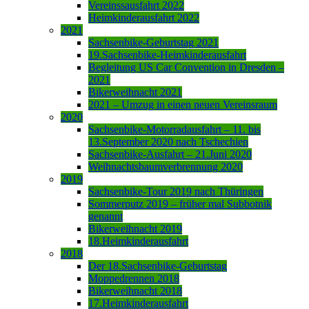
Vereinssausfahrt 2022
Heimkinderausfahrt 2022
2021
Sachsenbike-Geburtstag 2021
19.Sachsenbike-Heimkinderausfahrt
Begleitung US Car Convention in Dresden –
2021
Bikerweihnacht 2021
2021 – Umzug in einen neuen Vereinsraum
2020
Sachsenbike-Motorradausfahrt – 11. bis
13.September 2020 nach Tschechien
Sachsenbike-Ausfahrt – 21.Juni 2020
Weihnachtsbaumverbrennung 2020
2019
Sachsenbike-Tour 2019 nach Thüringen
Sommerputz 2019 – früher mal Subbotnik
genannt
Bikerweihnacht 2019
18.Heimkinderausfahrt
2018
Der 18.Sachsenbike-Geburtstag
Moppedrennen 2018
Bikerweihnacht 2018
17.Heimkinderausfahrt