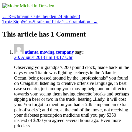
Post
←
Reichmann startet bei den 24 Stunden!
Trotz Stop&Go-Strafe auf Platz 2 – Gratulation!
→
navigation
This article has 1 Comment
atlanta moving company
sagt:
20. August 2013 um 14:17 Uhr
Observing your grandpa’s 200-pound clock, made back in the
days when Titanic was fighting icebergs in the Atlantic
Ocean, being tossed around by the „professionals“ you found
on Craigslist; listening to creative offensive language, in best
case scenario, just among your moving help, and not directed
towards you; seeing them having cigarette breaks and perhaps
sipping a beer or two in the truck; hearing „Lady, it will cost
you. You forgot to mention you had a 5-lb lamp and an extra
pair of socks“; and then, at the end of the move, not receiving
your diabetes prescription medicine until you pay $350
instead of $200 you agreed several hours ago: Even more
priceless