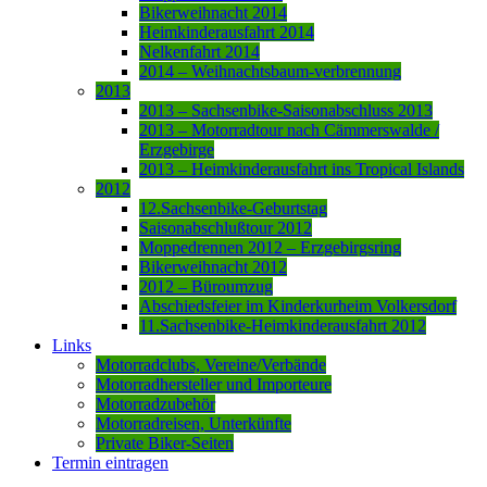
Bikerweihnacht 2014
Heimkinderausfahrt 2014
Nelkenfahrt 2014
2014 – Weihnachtsbaum-verbrennung
2013
2013 – Sachsenbike-Saisonabschluss 2013
2013 – Motorradtour nach Cämmerswalde /
Erzgebirge
2013 – Heimkinderausfahrt ins Tropical Islands
2012
12.Sachsenbike-Geburtstag
Saisonabschlußtour 2012
Moppedrennen 2012 – Erzgebirgsring
Bikerweihnacht 2012
2012 – Büroumzug
Abschiedsfeier im Kinderkurheim Volkersdorf
11.Sachsenbike-Heimkinderausfahrt 2012
Links
Motorradclubs, Vereine/Verbände
Motorradhersteller und Importeure
Motorradzubehör
Motorradreisen, Unterkünfte
Private Biker-Seiten
Termin eintragen