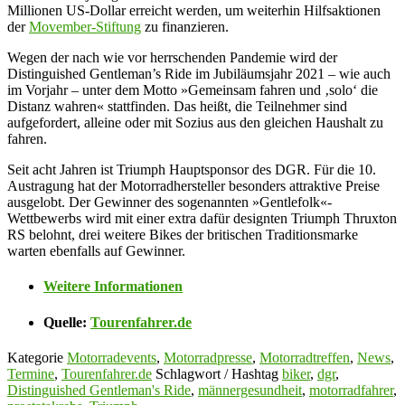
Millionen US-Dollar erreicht werden, um weiterhin Hilfsaktionen
der
Movember-Stiftung
zu finanzieren.
Wegen der nach wie vor herrschenden Pandemie wird der
Distinguished Gentleman’s Ride im Jubiläumsjahr 2021 – wie auch
im Vorjahr – unter dem Motto »Gemeinsam fahren und ‚solo‘ die
Distanz wahren« stattfinden. Das heißt, die Teilnehmer sind
aufgefordert, alleine oder mit Sozius aus den gleichen Haushalt zu
fahren.
Seit acht Jahren ist Triumph Hauptsponsor des DGR. Für die 10.
Austragung hat der Motorradhersteller besonders attraktive Preise
ausgelobt. Der Gewinner des sogenannten »Gentlefolk«-
Wettbewerbs wird mit einer extra dafür designten Triumph Thruxton
RS belohnt, drei weitere Bikes der britischen Traditionsmarke
warten ebenfalls auf Gewinner.
Weitere Informationen
Quelle:
Tourenfahrer.de
Kategorie
Motorradevents
,
Motorradpresse
,
Motorradtreffen
,
News
,
Termine
,
Tourenfahrer.de
Schlagwort / Hashtag
biker
,
dgr
,
Distinguished Gentleman's Ride
,
männergesundheit
,
motorradfahrer
,