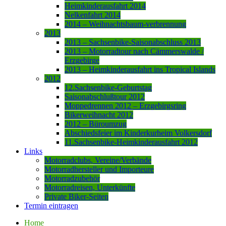
Heimkinderausfahrt 2014
Nelkenfahrt 2014
2014 – Weihnachtsbaum-verbrennung
2013
2013 – Sachsenbike-Saisonabschluss 2013
2013 – Motorradtour nach Cämmerswalde /
Erzgebirge
2013 – Heimkinderausfahrt ins Tropical Islands
2012
12.Sachsenbike-Geburtstag
Saisonabschlußtour 2012
Moppedrennen 2012 – Erzgebirgsring
Bikerweihnacht 2012
2012 – Büroumzug
Abschiedsfeier im Kinderkurheim Volkersdorf
11.Sachsenbike-Heimkinderausfahrt 2012
Links
Motorradclubs, Vereine/Verbände
Motorradhersteller und Importeure
Motorradzubehör
Motorradreisen, Unterkünfte
Private Biker-Seiten
Termin eintragen
Home