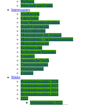
Werbung
Wirtschaft und Politik
Interessantes
Ausflugziele
Fahrschulen
Freie Motorradwerkstätten
Hotels/Unterkünfte
Motorradhändler
Motorradreisen ins Ausland
Motorradrenn- / sicherheitstrainings
Motorradtransporte
Rechtsanwälte
Reifendienste/Hersteller
Sonstiges
Stammtische/Treffs
Tourenveranstalter
Versicherungen
Zubehör
Bilder
Heimkinderausfahrt 2026
Heimkinderausfahrt 2025
Heimkinderausfahrt 2024
Heimkinderausfahrt 2023
2022
Vereinssausfahrt 2022