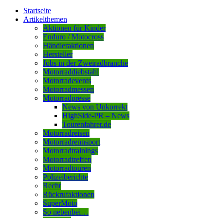
Startseite
Artikelthemen
Aktionen für Kinder
Enduro / Motocross
Händleraktionen
Hersteller
Jobs in der Zweiradbranche
Motorraddiebstahl
Motorradevents
Motorradmessen
Motorradpresse
News von Unkorrekt
HighSide-PR – News
Tourenfahrer.de
Motorradreisen
Motorradrennsport
Motorradtrainings
Motorradtreffen
Motorradtouren
Polizeiberichte
Recht
Rückrufaktionen
SuperMoto
So nebenbei…