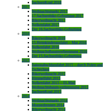
SachsenKrad 2018
2017
Weihnachtsmarkt 2017
17.Sachsenbike-Geburtstag 2017
Bikerweihnacht 2017
Nelkenfahrt 2017
Der 16.Sachsenbike-Geburtstag
2016
Bikerweihnacht 2016
15.Heimkinderausfahrt – Mai 2016
Nelkenfahrt 2016
Weihnachstbaumverbrennung 2016
Der 15.Sachsenbike-Geburtstag
2015
Saisonabschlussfahrt 2015 – durch Polen und
Tschechien
Bikerweihnacht 2015
Himmelfahrt 2015
Nelkenfahrt 2015 – 01.Mai!
Weihnachtsbaum-verbrennung 2015
SachsenKrad 2015
2014
Weihnachtsmarkt 2014
Moppedrennen 2014
Bikerweihnacht 2014