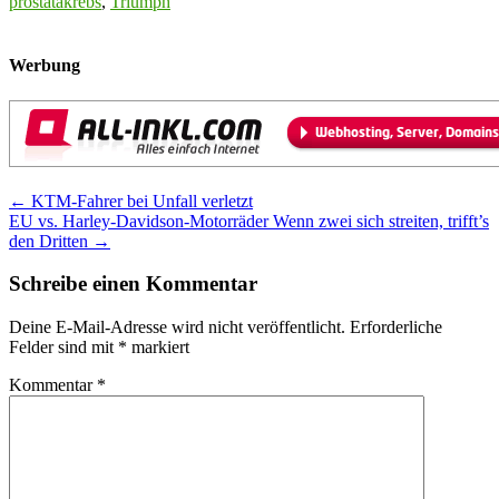
prostatakrebs
,
Triumph
Werbung
Post
←
KTM-Fahrer bei Unfall verletzt
EU vs. Harley-Davidson-Motorräder Wenn zwei sich streiten, trifft’s
navigation
den Dritten
→
Schreibe einen Kommentar
Deine E-Mail-Adresse wird nicht veröffentlicht.
Erforderliche
Felder sind mit
*
markiert
Kommentar
*