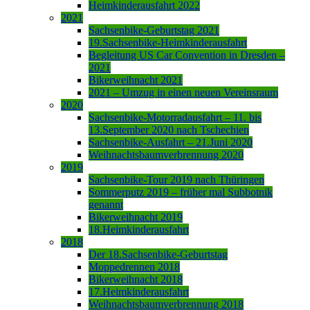
Heimkinderausfahrt 2022
2021
Sachsenbike-Geburtstag 2021
19.Sachsenbike-Heimkinderausfahrt
Begleitung US Car Convention in Dresden –
2021
Bikerweihnacht 2021
2021 – Umzug in einen neuen Vereinsraum
2020
Sachsenbike-Motorradausfahrt – 11. bis
13.September 2020 nach Tschechien
Sachsenbike-Ausfahrt – 21.Juni 2020
Weihnachtsbaumverbrennung 2020
2019
Sachsenbike-Tour 2019 nach Thüringen
Sommerputz 2019 – früher mal Subbotnik
genannt
Bikerweihnacht 2019
18.Heimkinderausfahrt
2018
Der 18.Sachsenbike-Geburtstag
Moppedrennen 2018
Bikerweihnacht 2018
17.Heimkinderausfahrt
Weihnachtsbaumverbrennung 2018