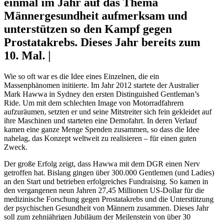
einmal im Jahr auf das Thema
Männergesundheit aufmerksam und
unterstützen so den Kampf gegen
Prostatakrebs. Dieses Jahr bereits zum
10. Mal. |
Wie so oft war es die Idee eines Einzelnen, die ein
Massenphänomen initiierte. Im Jahr 2012 startete der Australier
Mark Hawwa in Sydney den ersten Distinguished Gentleman’s
Ride. Um mit dem schlechten Image von Motorradfahrern
aufzuräumen, setzten er und seine Mitstreiter sich fein gekleidet auf
ihre Maschinen und starteten eine Demofahrt. In deren Verlauf
kamen eine ganze Menge Spenden zusammen, so dass die Idee
nahelag, das Konzept weltweit zu realisieren – für einen guten
Zweck.
Der große Erfolg zeigt, dass Hawwa mit dem DGR einen Nerv
getroffen hat. Bislang gingen über 300.000 Gentlemen (und Ladies)
an den Start und betrieben erfolgreiches Fundraising. So kamen in
den vergangenen neun Jahren 27,45 Millionen US-Dollar für die
medizinische Forschung gegen Prostatakrebs und die Unterstützung
der psychischen Gesundheit von Männern zusammen. Dieses Jahr
soll zum zehnjährigen Jubiläum der Meilenstein von über 30