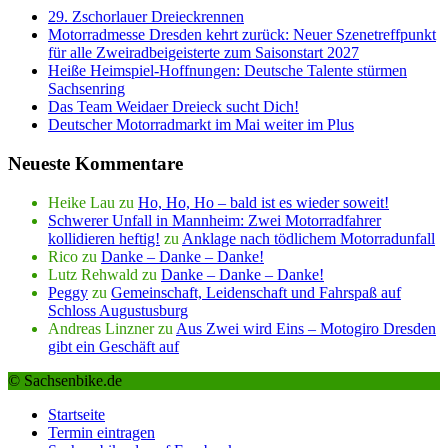
29. Zschorlauer Dreieckrennen
Motorradmesse Dresden kehrt zurück: Neuer Szenetreffpunkt
für alle Zweiradbeigeisterte zum Saisonstart 2027
Heiße Heimspiel-Hoffnungen: Deutsche Talente stürmen
Sachsenring
Das Team Weidaer Dreieck sucht Dich!
Deutscher Motorradmarkt im Mai weiter im Plus
Neueste Kommentare
Heike Lau
zu
Ho, Ho, Ho – bald ist es wieder soweit!
Schwerer Unfall in Mannheim: Zwei Motorradfahrer
kollidieren heftig!
zu
Anklage nach tödlichem Motorradunfall
Rico
zu
Danke – Danke – Danke!
Lutz Rehwald
zu
Danke – Danke – Danke!
Peggy
zu
Gemeinschaft, Leidenschaft und Fahrspaß auf
Schloss Augustusburg
Andreas Linzner
zu
Aus Zwei wird Eins – Motogiro Dresden
gibt ein Geschäft auf
© Sachsenbike.de
Startseite
Termin eintragen