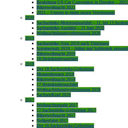
Begleitung US Car Convention in Dresden – 2021
Bikerweihnacht 2021
2021 – Umzug in einen neuen Vereinsraum
2020
Sachsenbike-Motorradausfahrt – 11. bis 13.Septe
Sachsenbike-Ausfahrt – 21.Juni 2020
Weihnachtsbaumverbrennung 2020
2019
Sachsenbike-Tour 2019 nach Thüringen
Sommerputz 2019 – früher mal Subbotnik genannt
Bikerweihnacht 2019
18.Heimkinderausfahrt
2018
Der 18.Sachsenbike-Geburtstag
Moppedrennen 2018
Bikerweihnacht 2018
17.Heimkinderausfahrt
Weihnachtsbaumverbrennung 2018
SachsenKrad 2018
2017
Weihnachtsmarkt 2017
17.Sachsenbike-Geburtstag 2017
Bikerweihnacht 2017
Nelkenfahrt 2017
Der 16.Sachsenbike-Geburtstag