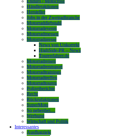
Enduro / Motocross
Händleraktionen
Hersteller
Jobs in der Zweiradbranche
Motorraddiebstahl
Motorradevents
Motorradmessen
Motorradpresse
News von Unkorrekt
HighSide-PR – News
Tourenfahrer.de
Motorradreisen
Motorradrennsport
Motorradtrainings
Motorradtreffen
Motorradtouren
Polizeiberichte
Recht
Rückrufaktionen
SuperMoto
So nebenbei…
Werbung
Wirtschaft und Politik
Interessantes
Ausflugziele