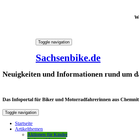
W
Skip
Toggle navigation
to
7. August 2026
content
Sachsenbike.de
Neuigkeiten und Informationen rund um d
Das Infoportal für Biker und Motorradfahrerinnen aus Chemnitz /
Toggle navigation
Startseite
Artikelthemen
Aktionen für Kinder