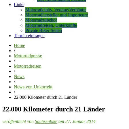
Links
Motorradclubs, Vereine/Verbände
Motorradhersteller und Importeure
Motorradzubehör
Motorradreisen, Unterkünfte
Private Biker-Seiten
Termin eintragen
Home
/
Motorradpresse
/
Motorradreisen
/
News
/
News von Unkorrekt
/
22.000 Kilometer durch 21 Länder
22.000 Kilometer durch 21 Länder
veröffentlicht von
Sachsenbike
am 27. Januar 2014