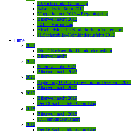
12.Sachsenbike-Geburtstag
Saisonabschlußtour 2012
Moppedrennen 2012 – Erzgebirgsring
Bikerweihnacht 2012
2012 – Büroumzug
Abschiedsfeier im Kinderkurheim Volkersdorf
11.Sachsenbike-Heimkinderausfahrt 2012
Filme
2023
Die 21.Sachsenbike-Heimkinderausfahrt
Bikerweihnacht
2022
Vereinsausfahrt 2022
Bikerweihnacht 2022
2021
Begleitung US Car Convention in Dresden – 2021
Bikerweihnacht 2021
2019
Bikerweihnacht 2019
Der 18.Sachsenbike-Geburtstag
2018
Bikerweihnacht 2018
17.Heimkinderausfahrt
2016
Der 16.Sachsenbike-Geburtstag