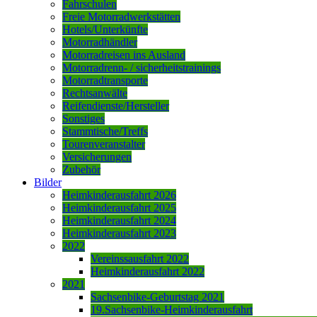
Fahrschulen
Freie Motorradwerkstätten
Hotels/Unterkünfte
Motorradhändler
Motorradreisen ins Ausland
Motorradrenn- / sicherheitstrainings
Motorradtransporte
Rechtsanwälte
Reifendienste/Hersteller
Sonstiges
Stammtische/Treffs
Tourenveranstalter
Versicherungen
Zubehör
Bilder
Heimkinderausfahrt 2026
Heimkinderausfahrt 2025
Heimkinderausfahrt 2024
Heimkinderausfahrt 2023
2022
Vereinssausfahrt 2022
Heimkinderausfahrt 2022
2021
Sachsenbike-Geburtstag 2021
19.Sachsenbike-Heimkinderausfahrt