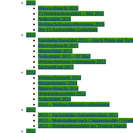
2016
Bikerweihnacht 2016
15.Heimkinderausfahrt – Mai 2016
Nelkenfahrt 2016
Weihnachstbaumverbrennung 2016
Der 15.Sachsenbike-Geburtstag
2015
Saisonabschlussfahrt 2015 – durch Polen und Tsc
Bikerweihnacht 2015
Himmelfahrt 2015
Nelkenfahrt 2015 – 01.Mai!
Weihnachtsbaum-verbrennung 2015
SachsenKrad 2015
2014
Weihnachtsmarkt 2014
Moppedrennen 2014
Bikerweihnacht 2014
Heimkinderausfahrt 2014
Nelkenfahrt 2014
2014 – Weihnachtsbaum-verbrennung
2013
2013 – Sachsenbike-Saisonabschluss 2013
2013 – Motorradtour nach Cämmerswalde / Erzge
2013 – Heimkinderausfahrt ins Tropical Islands
2012