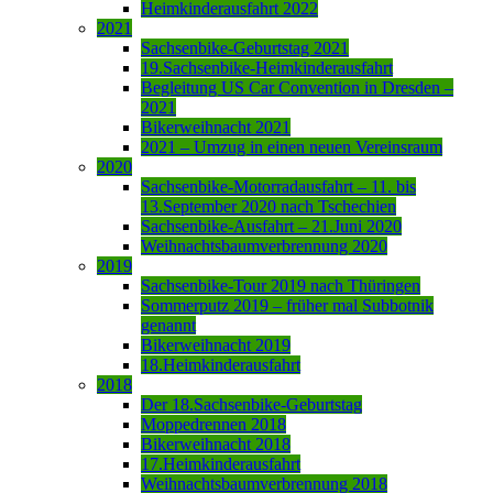
Heimkinderausfahrt 2022
2021
Sachsenbike-Geburtstag 2021
19.Sachsenbike-Heimkinderausfahrt
Begleitung US Car Convention in Dresden –
2021
Bikerweihnacht 2021
2021 – Umzug in einen neuen Vereinsraum
2020
Sachsenbike-Motorradausfahrt – 11. bis
13.September 2020 nach Tschechien
Sachsenbike-Ausfahrt – 21.Juni 2020
Weihnachtsbaumverbrennung 2020
2019
Sachsenbike-Tour 2019 nach Thüringen
Sommerputz 2019 – früher mal Subbotnik
genannt
Bikerweihnacht 2019
18.Heimkinderausfahrt
2018
Der 18.Sachsenbike-Geburtstag
Moppedrennen 2018
Bikerweihnacht 2018
17.Heimkinderausfahrt
Weihnachtsbaumverbrennung 2018