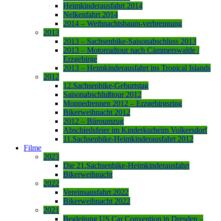
Heimkinderausfahrt 2014
Nelkenfahrt 2014
2014 – Weihnachtsbaum-verbrennung
2013
2013 – Sachsenbike-Saisonabschluss 2013
2013 – Motorradtour nach Cämmerswalde /
Erzgebirge
2013 – Heimkinderausfahrt ins Tropical Islands
2012
12.Sachsenbike-Geburtstag
Saisonabschlußtour 2012
Moppedrennen 2012 – Erzgebirgsring
Bikerweihnacht 2012
2012 – Büroumzug
Abschiedsfeier im Kinderkurheim Volkersdorf
11.Sachsenbike-Heimkinderausfahrt 2012
Filme
2023
Die 21.Sachsenbike-Heimkinderausfahrt
Bikerweihnacht
2022
Vereinsausfahrt 2022
Bikerweihnacht 2022
2021
Begleitung US Car Convention in Dresden –