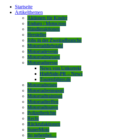
Startseite
Artikelthemen
Aktionen für Kinder
Enduro / Motocross
Händleraktionen
Hersteller
Jobs in der Zweiradbranche
Motorraddiebstahl
Motorradevents
Motorradmessen
Motorradpresse
News von Unkorrekt
HighSide-PR – News
Tourenfahrer.de
Motorradreisen
Motorradrennsport
Motorradtrainings
Motorradtreffen
Motorradtouren
Polizeiberichte
Recht
Rückrufaktionen
SuperMoto
So nebenbei…