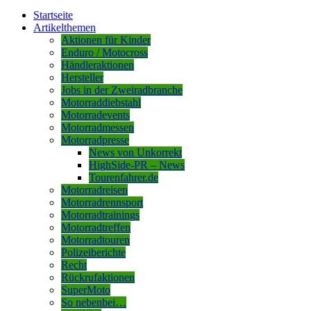
Startseite
Artikelthemen
Aktionen für Kinder
Enduro / Motocross
Händleraktionen
Hersteller
Jobs in der Zweiradbranche
Motorraddiebstahl
Motorradevents
Motorradmessen
Motorradpresse
News von Unkorrekt
HighSide-PR – News
Tourenfahrer.de
Motorradreisen
Motorradrennsport
Motorradtrainings
Motorradtreffen
Motorradtouren
Polizeiberichte
Recht
Rückrufaktionen
SuperMoto
So nebenbei…