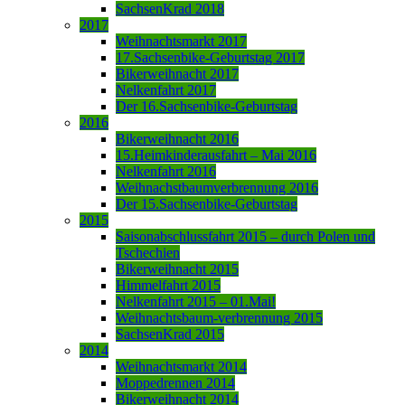
SachsenKrad 2018
2017
Weihnachtsmarkt 2017
17.Sachsenbike-Geburtstag 2017
Bikerweihnacht 2017
Nelkenfahrt 2017
Der 16.Sachsenbike-Geburtstag
2016
Bikerweihnacht 2016
15.Heimkinderausfahrt – Mai 2016
Nelkenfahrt 2016
Weihnachstbaumverbrennung 2016
Der 15.Sachsenbike-Geburtstag
2015
Saisonabschlussfahrt 2015 – durch Polen und
Tschechien
Bikerweihnacht 2015
Himmelfahrt 2015
Nelkenfahrt 2015 – 01.Mai!
Weihnachtsbaum-verbrennung 2015
SachsenKrad 2015
2014
Weihnachtsmarkt 2014
Moppedrennen 2014
Bikerweihnacht 2014