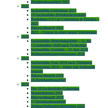
Heimkinderausfahrt 2022
2021
Sachsenbike-Geburtstag 2021
19.Sachsenbike-Heimkinderausfahrt
Begleitung US Car Convention in Dresden –
2021
Bikerweihnacht 2021
2021 – Umzug in einen neuen Vereinsraum
2020
Sachsenbike-Motorradausfahrt – 11. bis
13.September 2020 nach Tschechien
Sachsenbike-Ausfahrt – 21.Juni 2020
Weihnachtsbaumverbrennung 2020
2019
Sachsenbike-Tour 2019 nach Thüringen
Sommerputz 2019 – früher mal Subbotnik
genannt
Bikerweihnacht 2019
18.Heimkinderausfahrt
2018
Der 18.Sachsenbike-Geburtstag
Moppedrennen 2018
Bikerweihnacht 2018
17.Heimkinderausfahrt
Weihnachtsbaumverbrennung 2018