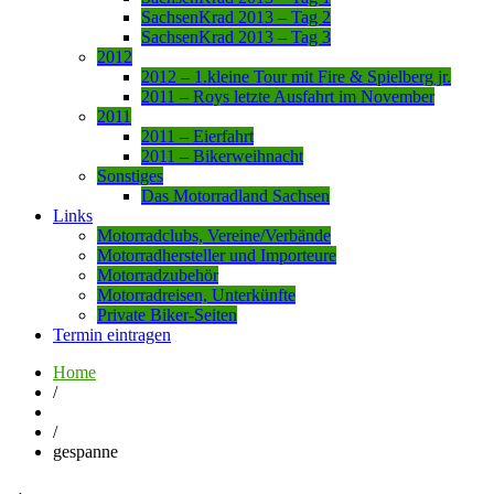
SachsenKrad 2013 – Tag 2
SachsenKrad 2013 – Tag 3
2012
2012 – 1.kleine Tour mit Fire & Spielberg jr.
2011 – Roys letzte Ausfahrt im November
2011
2011 – Eierfahrt
2011 – Bikerweihnacht
Sonstiges
Das Motorradland Sachsen
Links
Motorradclubs, Vereine/Verbände
Motorradhersteller und Importeure
Motorradzubehör
Motorradreisen, Unterkünfte
Private Biker-Seiten
Termin eintragen
Home
/
/
gespanne