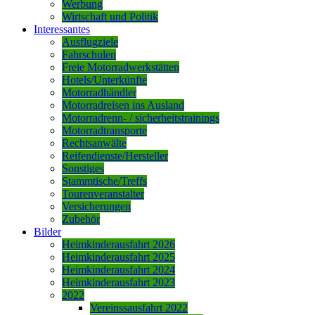
Werbung
Wirtschaft und Politik
Interessantes
Ausflugziele
Fahrschulen
Freie Motorradwerkstätten
Hotels/Unterkünfte
Motorradhändler
Motorradreisen ins Ausland
Motorradrenn- / sicherheitstrainings
Motorradtransporte
Rechtsanwälte
Reifendienste/Hersteller
Sonstiges
Stammtische/Treffs
Tourenveranstalter
Versicherungen
Zubehör
Bilder
Heimkinderausfahrt 2026
Heimkinderausfahrt 2025
Heimkinderausfahrt 2024
Heimkinderausfahrt 2023
2022
Vereinssausfahrt 2022