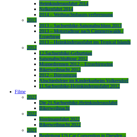
Heimkinderausfahrt 2014
Nelkenfahrt 2014
2014 – Weihnachtsbaum-verbrennung
2013
2013 – Sachsenbike-Saisonabschluss 2013
2013 – Motorradtour nach Cämmerswalde /
Erzgebirge
2013 – Heimkinderausfahrt ins Tropical Islands
2012
12.Sachsenbike-Geburtstag
Saisonabschlußtour 2012
Moppedrennen 2012 – Erzgebirgsring
Bikerweihnacht 2012
2012 – Büroumzug
Abschiedsfeier im Kinderkurheim Volkersdorf
11.Sachsenbike-Heimkinderausfahrt 2012
Filme
2023
Die 21.Sachsenbike-Heimkinderausfahrt
Bikerweihnacht
2022
Vereinsausfahrt 2022
Bikerweihnacht 2022
2021
Begleitung US Car Convention in Dresden –