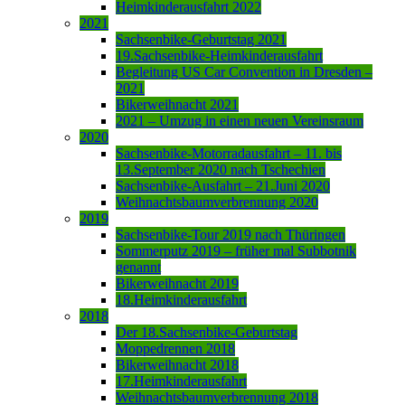
Heimkinderausfahrt 2022
2021
Sachsenbike-Geburtstag 2021
19.Sachsenbike-Heimkinderausfahrt
Begleitung US Car Convention in Dresden –
2021
Bikerweihnacht 2021
2021 – Umzug in einen neuen Vereinsraum
2020
Sachsenbike-Motorradausfahrt – 11. bis
13.September 2020 nach Tschechien
Sachsenbike-Ausfahrt – 21.Juni 2020
Weihnachtsbaumverbrennung 2020
2019
Sachsenbike-Tour 2019 nach Thüringen
Sommerputz 2019 – früher mal Subbotnik
genannt
Bikerweihnacht 2019
18.Heimkinderausfahrt
2018
Der 18.Sachsenbike-Geburtstag
Moppedrennen 2018
Bikerweihnacht 2018
17.Heimkinderausfahrt
Weihnachtsbaumverbrennung 2018