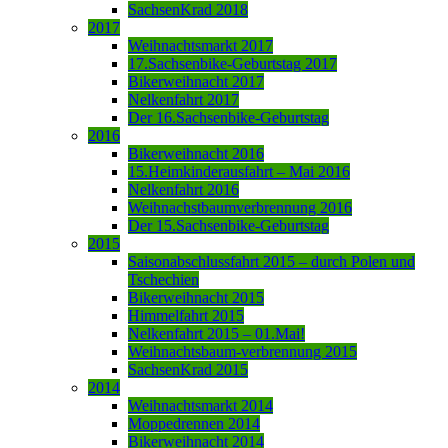
SachsenKrad 2018
2017
Weihnachtsmarkt 2017
17.Sachsenbike-Geburtstag 2017
Bikerweihnacht 2017
Nelkenfahrt 2017
Der 16.Sachsenbike-Geburtstag
2016
Bikerweihnacht 2016
15.Heimkinderausfahrt – Mai 2016
Nelkenfahrt 2016
Weihnachstbaumverbrennung 2016
Der 15.Sachsenbike-Geburtstag
2015
Saisonabschlussfahrt 2015 – durch Polen und
Tschechien
Bikerweihnacht 2015
Himmelfahrt 2015
Nelkenfahrt 2015 – 01.Mai!
Weihnachtsbaum-verbrennung 2015
SachsenKrad 2015
2014
Weihnachtsmarkt 2014
Moppedrennen 2014
Bikerweihnacht 2014