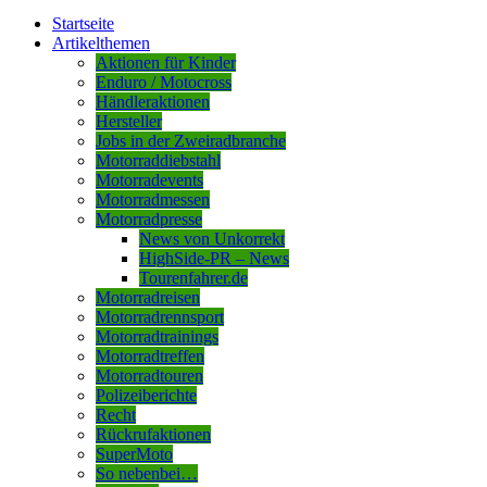
Startseite
Artikelthemen
Aktionen für Kinder
Enduro / Motocross
Händleraktionen
Hersteller
Jobs in der Zweiradbranche
Motorraddiebstahl
Motorradevents
Motorradmessen
Motorradpresse
News von Unkorrekt
HighSide-PR – News
Tourenfahrer.de
Motorradreisen
Motorradrennsport
Motorradtrainings
Motorradtreffen
Motorradtouren
Polizeiberichte
Recht
Rückrufaktionen
SuperMoto
So nebenbei…