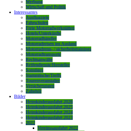
Werbung
Wirtschaft und Politik
Interessantes
Ausflugziele
Fahrschulen
Freie Motorradwerkstätten
Hotels/Unterkünfte
Motorradhändler
Motorradreisen ins Ausland
Motorradrenn- / sicherheitstrainings
Motorradtransporte
Rechtsanwälte
Reifendienste/Hersteller
Sonstiges
Stammtische/Treffs
Tourenveranstalter
Versicherungen
Zubehör
Bilder
Heimkinderausfahrt 2026
Heimkinderausfahrt 2025
Heimkinderausfahrt 2024
Heimkinderausfahrt 2023
2022
Vereinssausfahrt 2022