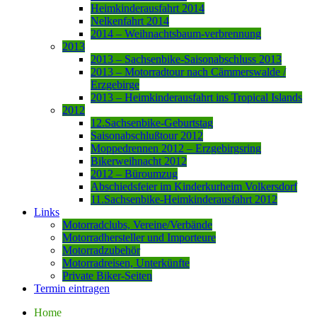
Heimkinderausfahrt 2014
Nelkenfahrt 2014
2014 – Weihnachtsbaum-verbrennung
2013
2013 – Sachsenbike-Saisonabschluss 2013
2013 – Motorradtour nach Cämmerswalde /
Erzgebirge
2013 – Heimkinderausfahrt ins Tropical Islands
2012
12.Sachsenbike-Geburtstag
Saisonabschlußtour 2012
Moppedrennen 2012 – Erzgebirgsring
Bikerweihnacht 2012
2012 – Büroumzug
Abschiedsfeier im Kinderkurheim Volkersdorf
11.Sachsenbike-Heimkinderausfahrt 2012
Links
Motorradclubs, Vereine/Verbände
Motorradhersteller und Importeure
Motorradzubehör
Motorradreisen, Unterkünfte
Private Biker-Seiten
Termin eintragen
Home