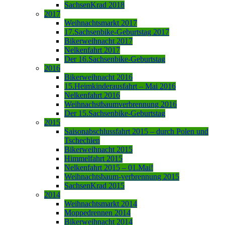
SachsenKrad 2018
2017
Weihnachtsmarkt 2017
17.Sachsenbike-Geburtstag 2017
Bikerweihnacht 2017
Nelkenfahrt 2017
Der 16.Sachsenbike-Geburtstag
2016
Bikerweihnacht 2016
15.Heimkinderausfahrt – Mai 2016
Nelkenfahrt 2016
Weihnachstbaumverbrennung 2016
Der 15.Sachsenbike-Geburtstag
2015
Saisonabschlussfahrt 2015 – durch Polen und
Tschechien
Bikerweihnacht 2015
Himmelfahrt 2015
Nelkenfahrt 2015 – 01.Mai!
Weihnachtsbaum-verbrennung 2015
SachsenKrad 2015
2014
Weihnachtsmarkt 2014
Moppedrennen 2014
Bikerweihnacht 2014