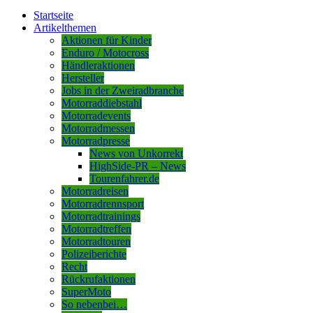
Startseite
Artikelthemen
Aktionen für Kinder
Enduro / Motocross
Händleraktionen
Hersteller
Jobs in der Zweiradbranche
Motorraddiebstahl
Motorradevents
Motorradmessen
Motorradpresse
News von Unkorrekt
HighSide-PR – News
Tourenfahrer.de
Motorradreisen
Motorradrennsport
Motorradtrainings
Motorradtreffen
Motorradtouren
Polizeiberichte
Recht
Rückrufaktionen
SuperMoto
So nebenbei…