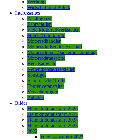
Werbung
Wirtschaft und Politik
Interessantes
Ausflugziele
Fahrschulen
Freie Motorradwerkstätten
Hotels/Unterkünfte
Motorradhändler
Motorradreisen ins Ausland
Motorradrenn- / sicherheitstrainings
Motorradtransporte
Rechtsanwälte
Reifendienste/Hersteller
Sonstiges
Stammtische/Treffs
Tourenveranstalter
Versicherungen
Zubehör
Bilder
Heimkinderausfahrt 2026
Heimkinderausfahrt 2025
Heimkinderausfahrt 2024
Heimkinderausfahrt 2023
2022
Vereinssausfahrt 2022