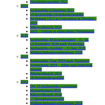
Heimkinderausfahrt 2022
2021
Sachsenbike-Geburtstag 2021
19.Sachsenbike-Heimkinderausfahrt
Begleitung US Car Convention in Dresden –
2021
Bikerweihnacht 2021
2021 – Umzug in einen neuen Vereinsraum
2020
Sachsenbike-Motorradausfahrt – 11. bis
13.September 2020 nach Tschechien
Sachsenbike-Ausfahrt – 21.Juni 2020
Weihnachtsbaumverbrennung 2020
2019
Sachsenbike-Tour 2019 nach Thüringen
Sommerputz 2019 – früher mal Subbotnik
genannt
Bikerweihnacht 2019
18.Heimkinderausfahrt
2018
Der 18.Sachsenbike-Geburtstag
Moppedrennen 2018
Bikerweihnacht 2018
17.Heimkinderausfahrt
Weihnachtsbaumverbrennung 2018