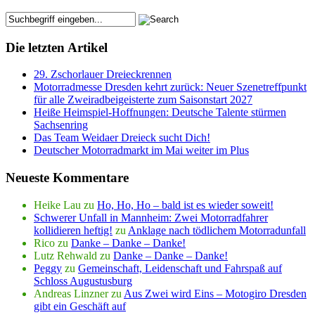
Die letzten Artikel
29. Zschorlauer Dreieckrennen
Motorradmesse Dresden kehrt zurück: Neuer Szenetreffpunkt
für alle Zweiradbeigeisterte zum Saisonstart 2027
Heiße Heimspiel-Hoffnungen: Deutsche Talente stürmen
Sachsenring
Das Team Weidaer Dreieck sucht Dich!
Deutscher Motorradmarkt im Mai weiter im Plus
Neueste Kommentare
Heike Lau
zu
Ho, Ho, Ho – bald ist es wieder soweit!
Schwerer Unfall in Mannheim: Zwei Motorradfahrer
kollidieren heftig!
zu
Anklage nach tödlichem Motorradunfall
Rico
zu
Danke – Danke – Danke!
Lutz Rehwald
zu
Danke – Danke – Danke!
Peggy
zu
Gemeinschaft, Leidenschaft und Fahrspaß auf
Schloss Augustusburg
Andreas Linzner
zu
Aus Zwei wird Eins – Motogiro Dresden
gibt ein Geschäft auf