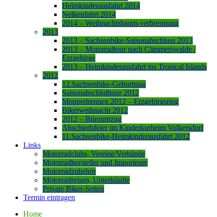
Heimkinderausfahrt 2014
Nelkenfahrt 2014
2014 – Weihnachtsbaum-verbrennung
2013
2013 – Sachsenbike-Saisonabschluss 2013
2013 – Motorradtour nach Cämmerswalde /
Erzgebirge
2013 – Heimkinderausfahrt ins Tropical Islands
2012
12.Sachsenbike-Geburtstag
Saisonabschlußtour 2012
Moppedrennen 2012 – Erzgebirgsring
Bikerweihnacht 2012
2012 – Büroumzug
Abschiedsfeier im Kinderkurheim Volkersdorf
11.Sachsenbike-Heimkinderausfahrt 2012
Links
Motorradclubs, Vereine/Verbände
Motorradhersteller und Importeure
Motorradzubehör
Motorradreisen, Unterkünfte
Private Biker-Seiten
Termin eintragen
Home