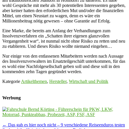
am traditionsreichen Standort in Hohndorf zu sanieren. Es habe
wohl Gespräche mit mehr als 30 potentiellen Interessenten gegeben,
aber keiner hatten den erforderlichen Mut und/oder die finanziellen
Mittel, um einen Neustart zu wagen, denn es wäre ein
Millionenbeitrag nötig gewesen – ohne Garantie auf Erfolg.
Eine Marke, die bereits am Anfang der Verhandlungen zum
Insolvenzverfahren ein „Schatten ihrer eigenen glanzvollen
Vergangenheit war“, ist nunmal nicht ohne Risiko zu retten und neu
zu etablieren. Und dieses Risiko wollte niemand eingehen…
Nur einige von den entlassenen Mitarbeitern werden nach Aussage
des Insolvenzverwalters im Ersatzteilgeschäft unterkommen, für das
es wohl eine Nachfolgesellschaft geben soll und diese soll in den
kommenden zehn Tagen gegründet werden.
Kategorie
Artikelthemen
,
Hersteller
,
Wirtschaft und Politik
Werbung
Post
←
Das gab es hier noch nicht – 9 verschiedene Reiseenduros testen