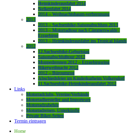
Heimkinderausfahrt 2014
Nelkenfahrt 2014
2014 – Weihnachtsbaum-verbrennung
2013
2013 – Sachsenbike-Saisonabschluss 2013
2013 – Motorradtour nach Cämmerswalde /
Erzgebirge
2013 – Heimkinderausfahrt ins Tropical Islands
2012
12.Sachsenbike-Geburtstag
Saisonabschlußtour 2012
Moppedrennen 2012 – Erzgebirgsring
Bikerweihnacht 2012
2012 – Büroumzug
Abschiedsfeier im Kinderkurheim Volkersdorf
11.Sachsenbike-Heimkinderausfahrt 2012
Links
Motorradclubs, Vereine/Verbände
Motorradhersteller und Importeure
Motorradzubehör
Motorradreisen, Unterkünfte
Private Biker-Seiten
Termin eintragen
Home