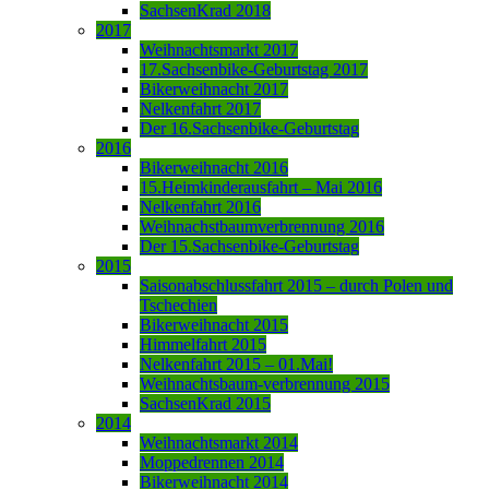
SachsenKrad 2018
2017
Weihnachtsmarkt 2017
17.Sachsenbike-Geburtstag 2017
Bikerweihnacht 2017
Nelkenfahrt 2017
Der 16.Sachsenbike-Geburtstag
2016
Bikerweihnacht 2016
15.Heimkinderausfahrt – Mai 2016
Nelkenfahrt 2016
Weihnachstbaumverbrennung 2016
Der 15.Sachsenbike-Geburtstag
2015
Saisonabschlussfahrt 2015 – durch Polen und
Tschechien
Bikerweihnacht 2015
Himmelfahrt 2015
Nelkenfahrt 2015 – 01.Mai!
Weihnachtsbaum-verbrennung 2015
SachsenKrad 2015
2014
Weihnachtsmarkt 2014
Moppedrennen 2014
Bikerweihnacht 2014