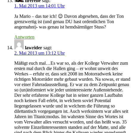
firerene
sagt:
1. Mai 2013 um 14:01 Uhr
Ja Mario – das tue ich! 😉 Davon abgesehen, dass der Ton
grenzwertig ist (und genau DU hast ordentlichen Ton
angemahnt)- was genau ist hemdsärmliger Stuss?
Antworten
lawrider
sagt:
2. Mai 2013 um 13:12 Uhr
Mäßigt euch mal…Es war so, als der Kollege Verwalter zum
ersten mal durch die Hallen ging – er wohnt unweit des
Werkes – erfuhr er, dass seit 2008 im Motorradwerk keine
richtigen Motorräder mehr gebaut wurden. Na sowas, er stand
vor einer Fahrradausstellung. Er war zu dem Zeitpunkt genau
so (un)informiert wie jeder uninteressierte Außenstehende.
Der sehr erfahrene Kollege hat in seiner ganzen Laufbahn
noch keinen Fall erlebt, in welchem soviel Potential
liegengelassen wurde und in welchem die Führung so
dilettantisch vorgegangen ist. Auch werksintern war alles seit
Jahren im Titanicmodus. Im wahrsten Sinne des Wortes ist
vom Verwalter alles versucht worden, und das heißt was. 35
solvente Einzelinteressenten standen auf der Matte, und alle
sind nach dem Blick hinter die Kulissen wieder angedampft.