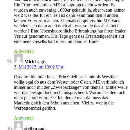
Ein Trümmerhaufen. MZ ist kaputtgemacht worden. Es
wurden auch zuwenige 1000er gekauft, ja, aber wenn keiner
weiß was das für ein Teil ist dann kann man den Kunden
keinen Vorwurf machen. Ehemals eingefleischte MZ Fans
wenden sich dann auch noch ab, was sollte das alles noch
werden? Eine lebensbedrohliche Erkrankung hat ihren letalen
Verlauf genommen. Die Tage geht das Ersatzteilgeschäft auf
eine neue Gesellschaft über und dann ist Ende.
Antworten
Michi
sagt:
3. Mai 2013 um 13:02 Uhr
Ostkarre hin oder her… Prinzipiell ist es mir als Westfale
völlig egal ob aus dem Westen oder Osten. MZ verbinde ich
immer noch mit der „Zwiebacksäge“ von damals. Mittlerweile
war das Design doch recht ansprechend. Warum sie dennoch
nicht gekauft wurde??? Ich denke mal, da muss das
Marketing sich den Schuh anziehen. Viel zu wenig die
Werbetrommel gerührt.
Antworten
steffen
sagt: