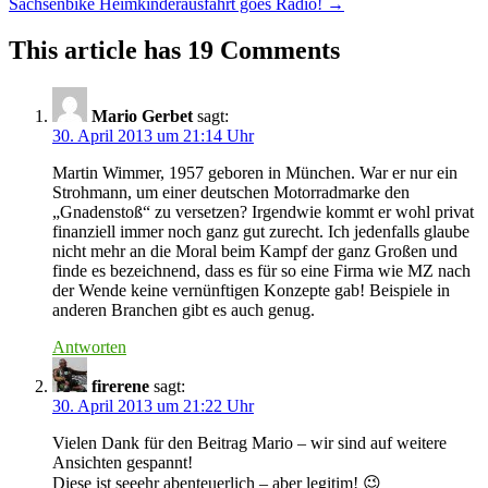
Sachsenbike Heimkinderausfahrt goes Radio!
→
navigation
This article has 19 Comments
Mario Gerbet
sagt:
30. April 2013 um 21:14 Uhr
Martin Wimmer, 1957 geboren in München. War er nur ein
Strohmann, um einer deutschen Motorradmarke den
„Gnadenstoß“ zu versetzen? Irgendwie kommt er wohl privat
finanziell immer noch ganz gut zurecht. Ich jedenfalls glaube
nicht mehr an die Moral beim Kampf der ganz Großen und
finde es bezeichnend, dass es für so eine Firma wie MZ nach
der Wende keine vernünftigen Konzepte gab! Beispiele in
anderen Branchen gibt es auch genug.
Antworten
firerene
sagt:
30. April 2013 um 21:22 Uhr
Vielen Dank für den Beitrag Mario – wir sind auf weitere
Ansichten gespannt!
Diese ist seeehr abenteuerlich – aber legitim! 😉