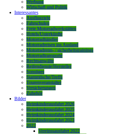
Werbung
Wirtschaft und Politik
Interessantes
Ausflugziele
Fahrschulen
Freie Motorradwerkstätten
Hotels/Unterkünfte
Motorradhändler
Motorradreisen ins Ausland
Motorradrenn- / sicherheitstrainings
Motorradtransporte
Rechtsanwälte
Reifendienste/Hersteller
Sonstiges
Stammtische/Treffs
Tourenveranstalter
Versicherungen
Zubehör
Bilder
Heimkinderausfahrt 2026
Heimkinderausfahrt 2025
Heimkinderausfahrt 2024
Heimkinderausfahrt 2023
2022
Vereinssausfahrt 2022