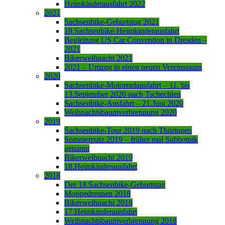
Heimkinderausfahrt 2022
2021
Sachsenbike-Geburtstag 2021
19.Sachsenbike-Heimkinderausfahrt
Begleitung US Car Convention in Dresden –
2021
Bikerweihnacht 2021
2021 – Umzug in einen neuen Vereinsraum
2020
Sachsenbike-Motorradausfahrt – 11. bis
13.September 2020 nach Tschechien
Sachsenbike-Ausfahrt – 21.Juni 2020
Weihnachtsbaumverbrennung 2020
2019
Sachsenbike-Tour 2019 nach Thüringen
Sommerputz 2019 – früher mal Subbotnik
genannt
Bikerweihnacht 2019
18.Heimkinderausfahrt
2018
Der 18.Sachsenbike-Geburtstag
Moppedrennen 2018
Bikerweihnacht 2018
17.Heimkinderausfahrt
Weihnachtsbaumverbrennung 2018