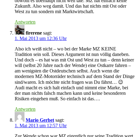
obwohl es überhaupt nicht weh täte. MZ hat einfach keine
Zukunft. Also weg damit. Und das hat nichts mit Ost oder
West zu tun sondern mit Marktwirtschaft.
Antworten
firerene
sagt:
1. Mai 2013 um 12:36 Uhr
Also ich weiß nicht – wo bei der Marke MZ KEINE
Tradition sein soll. Dieses Argument ist nun völlig daneben.
Und doch – es hat was mit Ost und West zu tun – denn keiner
will (selbst 20 Jahre nach der Wende) eine Ostkarre fahren –
am wenigsten die Ostdeutschen selbst. Auch wenn die
modernen MZ-Motorräder technisch auf dem Stand der Dinge
sind/waren. Ich möchte nicht fragen was Du fährst… 😉
Audi macht es sich halt einfach und nimmt eine Marke, bei
der man nichts falsch machen kann und keine besonderen
Risiken eingehen muß. So einfach ist das….
Antworten
Mario Gerbet
sagt:
1. Mai 2013 um 12:57 Uhr
Zur Wende schon war MZ eigentlich nur seine Tradition wert.