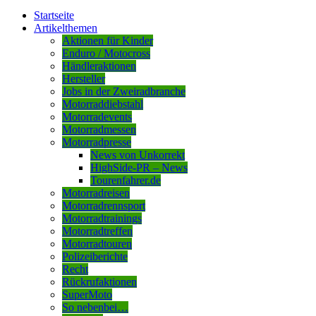
Startseite
Artikelthemen
Aktionen für Kinder
Enduro / Motocross
Händleraktionen
Hersteller
Jobs in der Zweiradbranche
Motorraddiebstahl
Motorradevents
Motorradmessen
Motorradpresse
News von Unkorrekt
HighSide-PR – News
Tourenfahrer.de
Motorradreisen
Motorradrennsport
Motorradtrainings
Motorradtreffen
Motorradtouren
Polizeiberichte
Recht
Rückrufaktionen
SuperMoto
So nebenbei…