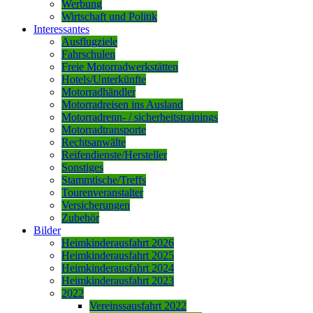
Werbung
Wirtschaft und Politik
Interessantes
Ausflugziele
Fahrschulen
Freie Motorradwerkstätten
Hotels/Unterkünfte
Motorradhändler
Motorradreisen ins Ausland
Motorradrenn- / sicherheitstrainings
Motorradtransporte
Rechtsanwälte
Reifendienste/Hersteller
Sonstiges
Stammtische/Treffs
Tourenveranstalter
Versicherungen
Zubehör
Bilder
Heimkinderausfahrt 2026
Heimkinderausfahrt 2025
Heimkinderausfahrt 2024
Heimkinderausfahrt 2023
2022
Vereinssausfahrt 2022