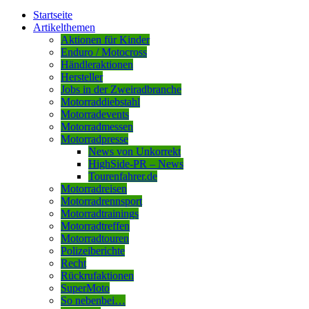
Startseite
Artikelthemen
Aktionen für Kinder
Enduro / Motocross
Händleraktionen
Hersteller
Jobs in der Zweiradbranche
Motorraddiebstahl
Motorradevents
Motorradmessen
Motorradpresse
News von Unkorrekt
HighSide-PR – News
Tourenfahrer.de
Motorradreisen
Motorradrennsport
Motorradtrainings
Motorradtreffen
Motorradtouren
Polizeiberichte
Recht
Rückrufaktionen
SuperMoto
So nebenbei…