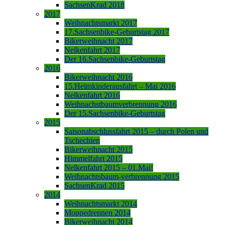
SachsenKrad 2018
2017
Weihnachtsmarkt 2017
17.Sachsenbike-Geburtstag 2017
Bikerweihnacht 2017
Nelkenfahrt 2017
Der 16.Sachsenbike-Geburtstag
2016
Bikerweihnacht 2016
15.Heimkinderausfahrt – Mai 2016
Nelkenfahrt 2016
Weihnachstbaumverbrennung 2016
Der 15.Sachsenbike-Geburtstag
2015
Saisonabschlussfahrt 2015 – durch Polen und
Tschechien
Bikerweihnacht 2015
Himmelfahrt 2015
Nelkenfahrt 2015 – 01.Mai!
Weihnachtsbaum-verbrennung 2015
SachsenKrad 2015
2014
Weihnachtsmarkt 2014
Moppedrennen 2014
Bikerweihnacht 2014