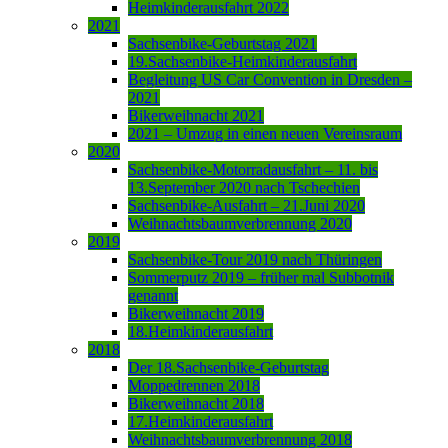
Heimkinderausfahrt 2022
2021
Sachsenbike-Geburtstag 2021
19.Sachsenbike-Heimkinderausfahrt
Begleitung US Car Convention in Dresden –
2021
Bikerweihnacht 2021
2021 – Umzug in einen neuen Vereinsraum
2020
Sachsenbike-Motorradausfahrt – 11. bis
13.September 2020 nach Tschechien
Sachsenbike-Ausfahrt – 21.Juni 2020
Weihnachtsbaumverbrennung 2020
2019
Sachsenbike-Tour 2019 nach Thüringen
Sommerputz 2019 – früher mal Subbotnik
genannt
Bikerweihnacht 2019
18.Heimkinderausfahrt
2018
Der 18.Sachsenbike-Geburtstag
Moppedrennen 2018
Bikerweihnacht 2018
17.Heimkinderausfahrt
Weihnachtsbaumverbrennung 2018