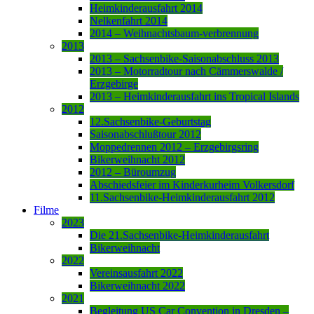
Heimkinderausfahrt 2014
Nelkenfahrt 2014
2014 – Weihnachtsbaum-verbrennung
2013
2013 – Sachsenbike-Saisonabschluss 2013
2013 – Motorradtour nach Cämmerswalde /
Erzgebirge
2013 – Heimkinderausfahrt ins Tropical Islands
2012
12.Sachsenbike-Geburtstag
Saisonabschlußtour 2012
Moppedrennen 2012 – Erzgebirgsring
Bikerweihnacht 2012
2012 – Büroumzug
Abschiedsfeier im Kinderkurheim Volkersdorf
11.Sachsenbike-Heimkinderausfahrt 2012
Filme
2023
Die 21.Sachsenbike-Heimkinderausfahrt
Bikerweihnacht
2022
Vereinsausfahrt 2022
Bikerweihnacht 2022
2021
Begleitung US Car Convention in Dresden –