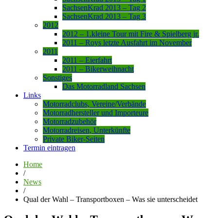
SachsenKrad 2013 – Tag 2
SachsenKrad 2013 – Tag 3
2012
2012 – 1.kleine Tour mit Fire & Spielberg jr.
2011 – Roys letzte Ausfahrt im November
2011
2011 – Eierfahrt
2011 – Bikerweihnacht
Sonstiges
Das Motorradland Sachsen
Links
Motorradclubs, Vereine/Verbände
Motorradhersteller und Importeure
Motorradzubehör
Motorradreisen, Unterkünfte
Private Biker-Seiten
Termin eintragen
Home
/
News
/
Qual der Wahl – Transportboxen – Was sie unterscheidet