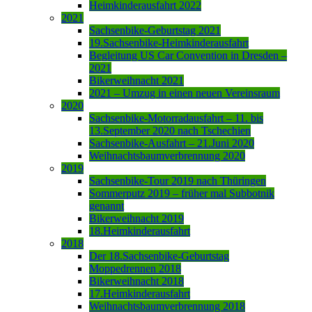
Heimkinderausfahrt 2022
2021
Sachsenbike-Geburtstag 2021
19.Sachsenbike-Heimkinderausfahrt
Begleitung US Car Convention in Dresden –
2021
Bikerweihnacht 2021
2021 – Umzug in einen neuen Vereinsraum
2020
Sachsenbike-Motorradausfahrt – 11. bis
13.September 2020 nach Tschechien
Sachsenbike-Ausfahrt – 21.Juni 2020
Weihnachtsbaumverbrennung 2020
2019
Sachsenbike-Tour 2019 nach Thüringen
Sommerputz 2019 – früher mal Subbotnik
genannt
Bikerweihnacht 2019
18.Heimkinderausfahrt
2018
Der 18.Sachsenbike-Geburtstag
Moppedrennen 2018
Bikerweihnacht 2018
17.Heimkinderausfahrt
Weihnachtsbaumverbrennung 2018