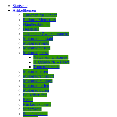
Startseite
Artikelthemen
Aktionen für Kinder
Enduro / Motocross
Händleraktionen
Hersteller
Jobs in der Zweiradbranche
Motorraddiebstahl
Motorradevents
Motorradmessen
Motorradpresse
News von Unkorrekt
HighSide-PR – News
Tourenfahrer.de
Motorradreisen
Motorradrennsport
Motorradtrainings
Motorradtreffen
Motorradtouren
Polizeiberichte
Recht
Rückrufaktionen
SuperMoto
So nebenbei…