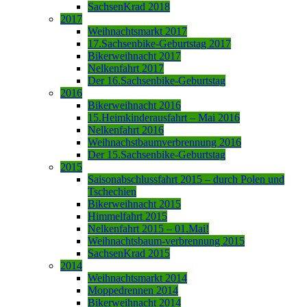
SachsenKrad 2018
2017
Weihnachtsmarkt 2017
17.Sachsenbike-Geburtstag 2017
Bikerweihnacht 2017
Nelkenfahrt 2017
Der 16.Sachsenbike-Geburtstag
2016
Bikerweihnacht 2016
15.Heimkinderausfahrt – Mai 2016
Nelkenfahrt 2016
Weihnachstbaumverbrennung 2016
Der 15.Sachsenbike-Geburtstag
2015
Saisonabschlussfahrt 2015 – durch Polen und
Tschechien
Bikerweihnacht 2015
Himmelfahrt 2015
Nelkenfahrt 2015 – 01.Mai!
Weihnachtsbaum-verbrennung 2015
SachsenKrad 2015
2014
Weihnachtsmarkt 2014
Moppedrennen 2014
Bikerweihnacht 2014