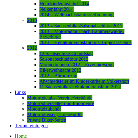
Heimkinderausfahrt 2014
Nelkenfahrt 2014
2014 – Weihnachtsbaum-verbrennung
2013
2013 – Sachsenbike-Saisonabschluss 2013
2013 – Motorradtour nach Cämmerswalde /
Erzgebirge
2013 – Heimkinderausfahrt ins Tropical Islands
2012
12.Sachsenbike-Geburtstag
Saisonabschlußtour 2012
Moppedrennen 2012 – Erzgebirgsring
Bikerweihnacht 2012
2012 – Büroumzug
Abschiedsfeier im Kinderkurheim Volkersdorf
11.Sachsenbike-Heimkinderausfahrt 2012
Links
Motorradclubs, Vereine/Verbände
Motorradhersteller und Importeure
Motorradzubehör
Motorradreisen, Unterkünfte
Private Biker-Seiten
Termin eintragen
Home