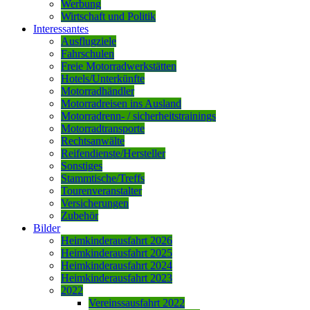
Werbung
Wirtschaft und Politik
Interessantes
Ausflugziele
Fahrschulen
Freie Motorradwerkstätten
Hotels/Unterkünfte
Motorradhändler
Motorradreisen ins Ausland
Motorradrenn- / sicherheitstrainings
Motorradtransporte
Rechtsanwälte
Reifendienste/Hersteller
Sonstiges
Stammtische/Treffs
Tourenveranstalter
Versicherungen
Zubehör
Bilder
Heimkinderausfahrt 2026
Heimkinderausfahrt 2025
Heimkinderausfahrt 2024
Heimkinderausfahrt 2023
2022
Vereinssausfahrt 2022