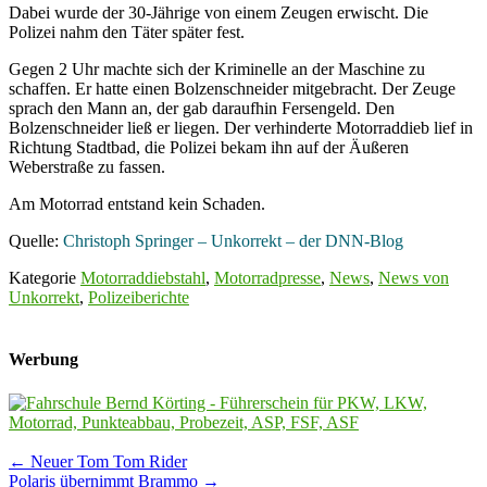
Dabei wurde der 30-Jährige von einem Zeugen erwischt. Die
Polizei nahm den Täter später fest.
Gegen 2 Uhr machte sich der Kriminelle an der Maschine zu
schaffen. Er hatte einen Bolzenschneider mitgebracht. Der Zeuge
sprach den Mann an, der gab daraufhin Fersengeld. Den
Bolzenschneider ließ er liegen. Der verhinderte Motorraddieb lief in
Richtung Stadtbad, die Polizei bekam ihn auf der Äußeren
Weberstraße zu fassen.
Am Motorrad entstand kein Schaden.
Quelle:
Christoph Springer – Unkorrekt – der DNN-Blog
Kategorie
Motorraddiebstahl
,
Motorradpresse
,
News
,
News von
Unkorrekt
,
Polizeiberichte
Werbung
Post
←
Neuer Tom Tom Rider
Polaris übernimmt Brammo
→