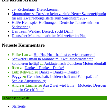
29. Zschorlauer Dreieckrennen
Motorradmesse Dresden kehrt zurück: Neuer Szenetreffpunkt
für alle Zweiradbeigeisterte zum Saisonstart 2027
Heiße Heimspiel-Hoffnungen: Deutsche Talente stürmen
Sachsenring
Das Team Weidaer Dreieck sucht Dich!
Deutscher Motorradmarkt im Mai weiter im Plus
Neueste Kommentare
Heike Lau
zu
Ho, Ho, Ho – bald ist es wieder soweit!
Schwerer Unfall in Mannheim: Zwei Motorradfahrer
kollidieren heftig!
zu
Anklage nach tödlichem Motorradunfall
Rico
zu
Danke – Danke – Danke!
Lutz Rehwald
zu
Danke – Danke – Danke!
Peggy
zu
Gemeinschaft, Leidenschaft und Fahrspaß auf
Schloss Augustusburg
Andreas Linzner
zu
Aus Zwei wird Eins – Motogiro Dresden
gibt ein Geschäft auf
© Sachsenbike.de
Startseite