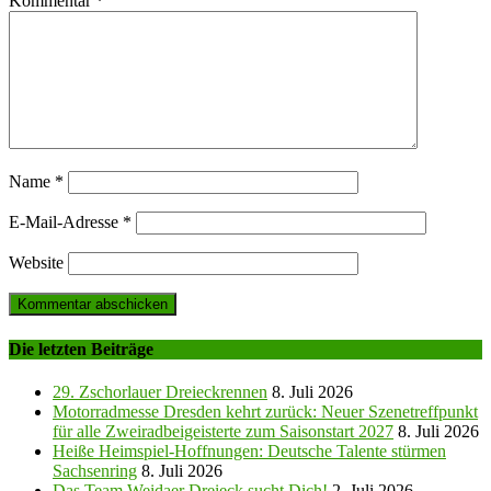
Kommentar
*
Name
*
E-Mail-Adresse
*
Website
Die letzten Beiträge
29. Zschorlauer Dreieckrennen
8. Juli 2026
Motorradmesse Dresden kehrt zurück: Neuer Szenetreffpunkt
für alle Zweiradbeigeisterte zum Saisonstart 2027
8. Juli 2026
Heiße Heimspiel-Hoffnungen: Deutsche Talente stürmen
Sachsenring
8. Juli 2026
Das Team Weidaer Dreieck sucht Dich!
2. Juli 2026