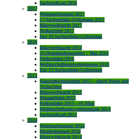
SachsenKrad 2018
2017
Weihnachtsmarkt 2017
17.Sachsenbike-Geburtstag 2017
Bikerweihnacht 2017
Nelkenfahrt 2017
Der 16.Sachsenbike-Geburtstag
2016
Bikerweihnacht 2016
15.Heimkinderausfahrt – Mai 2016
Nelkenfahrt 2016
Weihnachstbaumverbrennung 2016
Der 15.Sachsenbike-Geburtstag
2015
Saisonabschlussfahrt 2015 – durch Polen und
Tschechien
Bikerweihnacht 2015
Himmelfahrt 2015
Nelkenfahrt 2015 – 01.Mai!
Weihnachtsbaum-verbrennung 2015
SachsenKrad 2015
2014
Weihnachtsmarkt 2014
Moppedrennen 2014
Bikerweihnacht 2014