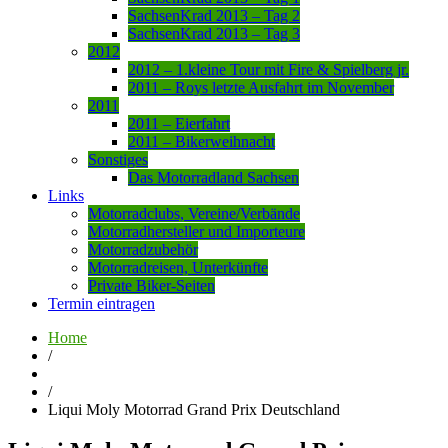
SachsenKrad 2013 – Tag 2
SachsenKrad 2013 – Tag 3
2012
2012 – 1.kleine Tour mit Fire & Spielberg jr.
2011 – Roys letzte Ausfahrt im November
2011
2011 – Eierfahrt
2011 – Bikerweihnacht
Sonstiges
Das Motorradland Sachsen
Links
Motorradclubs, Vereine/Verbände
Motorradhersteller und Importeure
Motorradzubehör
Motorradreisen, Unterkünfte
Private Biker-Seiten
Termin eintragen
Home
/
/
Liqui Moly Motorrad Grand Prix Deutschland