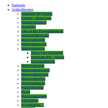
Startseite
Artikelthemen
Aktionen für Kinder
Enduro / Motocross
Händleraktionen
Hersteller
Jobs in der Zweiradbranche
Motorraddiebstahl
Motorradevents
Motorradmessen
Motorradpresse
News von Unkorrekt
HighSide-PR – News
Tourenfahrer.de
Motorradreisen
Motorradrennsport
Motorradtrainings
Motorradtreffen
Motorradtouren
Polizeiberichte
Recht
Rückrufaktionen
SuperMoto
So nebenbei…