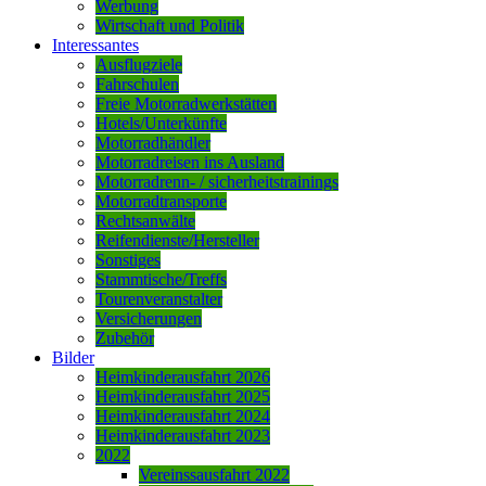
Werbung
Wirtschaft und Politik
Interessantes
Ausflugziele
Fahrschulen
Freie Motorradwerkstätten
Hotels/Unterkünfte
Motorradhändler
Motorradreisen ins Ausland
Motorradrenn- / sicherheitstrainings
Motorradtransporte
Rechtsanwälte
Reifendienste/Hersteller
Sonstiges
Stammtische/Treffs
Tourenveranstalter
Versicherungen
Zubehör
Bilder
Heimkinderausfahrt 2026
Heimkinderausfahrt 2025
Heimkinderausfahrt 2024
Heimkinderausfahrt 2023
2022
Vereinssausfahrt 2022