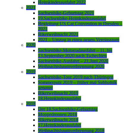
Heimkinderausfahrt 2022
2021
Sachsenbike-Geburtstag 2021
19.Sachsenbike-Heimkinderausfahrt
Begleitung US Car Convention in Dresden –
2021
Bikerweihnacht 2021
2021 – Umzug in einen neuen Vereinsraum
2020
Sachsenbike-Motorradausfahrt – 11. bis
13.September 2020 nach Tschechien
Sachsenbike-Ausfahrt – 21.Juni 2020
Weihnachtsbaumverbrennung 2020
2019
Sachsenbike-Tour 2019 nach Thüringen
Sommerputz 2019 – früher mal Subbotnik
genannt
Bikerweihnacht 2019
18.Heimkinderausfahrt
2018
Der 18.Sachsenbike-Geburtstag
Moppedrennen 2018
Bikerweihnacht 2018
17.Heimkinderausfahrt
Weihnachtsbaumverbrennung 2018