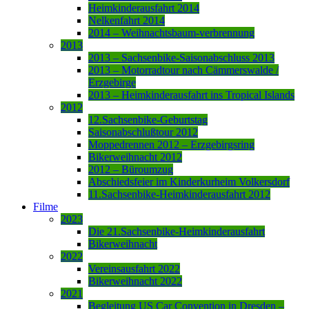
Heimkinderausfahrt 2014
Nelkenfahrt 2014
2014 – Weihnachtsbaum-verbrennung
2013
2013 – Sachsenbike-Saisonabschluss 2013
2013 – Motorradtour nach Cämmerswalde /
Erzgebirge
2013 – Heimkinderausfahrt ins Tropical Islands
2012
12.Sachsenbike-Geburtstag
Saisonabschlußtour 2012
Moppedrennen 2012 – Erzgebirgsring
Bikerweihnacht 2012
2012 – Büroumzug
Abschiedsfeier im Kinderkurheim Volkersdorf
11.Sachsenbike-Heimkinderausfahrt 2012
Filme
2023
Die 21.Sachsenbike-Heimkinderausfahrt
Bikerweihnacht
2022
Vereinsausfahrt 2022
Bikerweihnacht 2022
2021
Begleitung US Car Convention in Dresden –