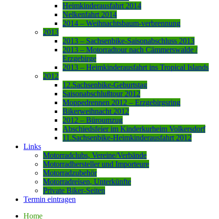
Heimkinderausfahrt 2014
Nelkenfahrt 2014
2014 – Weihnachtsbaum-verbrennung
2013
2013 – Sachsenbike-Saisonabschluss 2013
2013 – Motorradtour nach Cämmerswalde /
Erzgebirge
2013 – Heimkinderausfahrt ins Tropical Islands
2012
12.Sachsenbike-Geburtstag
Saisonabschlußtour 2012
Moppedrennen 2012 – Erzgebirgsring
Bikerweihnacht 2012
2012 – Büroumzug
Abschiedsfeier im Kinderkurheim Volkersdorf
11.Sachsenbike-Heimkinderausfahrt 2012
Links
Motorradclubs, Vereine/Verbände
Motorradhersteller und Importeure
Motorradzubehör
Motorradreisen, Unterkünfte
Private Biker-Seiten
Termin eintragen
Home