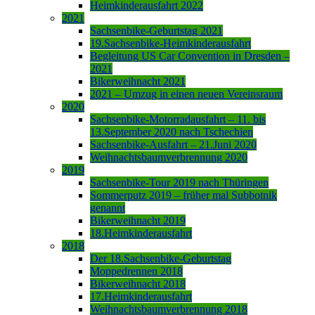
Heimkinderausfahrt 2022
2021
Sachsenbike-Geburtstag 2021
19.Sachsenbike-Heimkinderausfahrt
Begleitung US Car Convention in Dresden –
2021
Bikerweihnacht 2021
2021 – Umzug in einen neuen Vereinsraum
2020
Sachsenbike-Motorradausfahrt – 11. bis
13.September 2020 nach Tschechien
Sachsenbike-Ausfahrt – 21.Juni 2020
Weihnachtsbaumverbrennung 2020
2019
Sachsenbike-Tour 2019 nach Thüringen
Sommerputz 2019 – früher mal Subbotnik
genannt
Bikerweihnacht 2019
18.Heimkinderausfahrt
2018
Der 18.Sachsenbike-Geburtstag
Moppedrennen 2018
Bikerweihnacht 2018
17.Heimkinderausfahrt
Weihnachtsbaumverbrennung 2018