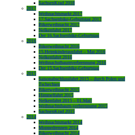
SachsenKrad 2018
2017
Weihnachtsmarkt 2017
17.Sachsenbike-Geburtstag 2017
Bikerweihnacht 2017
Nelkenfahrt 2017
Der 16.Sachsenbike-Geburtstag
2016
Bikerweihnacht 2016
15.Heimkinderausfahrt – Mai 2016
Nelkenfahrt 2016
Weihnachstbaumverbrennung 2016
Der 15.Sachsenbike-Geburtstag
2015
Saisonabschlussfahrt 2015 – durch Polen und
Tschechien
Bikerweihnacht 2015
Himmelfahrt 2015
Nelkenfahrt 2015 – 01.Mai!
Weihnachtsbaum-verbrennung 2015
SachsenKrad 2015
2014
Weihnachtsmarkt 2014
Moppedrennen 2014
Bikerweihnacht 2014