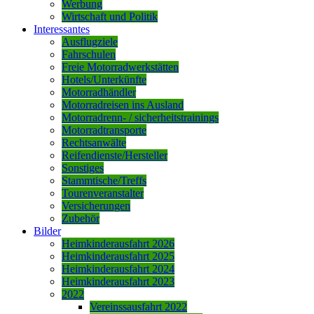
Werbung
Wirtschaft und Politik
Interessantes
Ausflugziele
Fahrschulen
Freie Motorradwerkstätten
Hotels/Unterkünfte
Motorradhändler
Motorradreisen ins Ausland
Motorradrenn- / sicherheitstrainings
Motorradtransporte
Rechtsanwälte
Reifendienste/Hersteller
Sonstiges
Stammtische/Treffs
Tourenveranstalter
Versicherungen
Zubehör
Bilder
Heimkinderausfahrt 2026
Heimkinderausfahrt 2025
Heimkinderausfahrt 2024
Heimkinderausfahrt 2023
2022
Vereinssausfahrt 2022