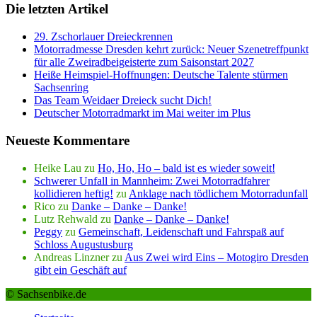
Die letzten Artikel
29. Zschorlauer Dreieckrennen
Motorradmesse Dresden kehrt zurück: Neuer Szenetreffpunkt
für alle Zweiradbeigeisterte zum Saisonstart 2027
Heiße Heimspiel-Hoffnungen: Deutsche Talente stürmen
Sachsenring
Das Team Weidaer Dreieck sucht Dich!
Deutscher Motorradmarkt im Mai weiter im Plus
Neueste Kommentare
Heike Lau
zu
Ho, Ho, Ho – bald ist es wieder soweit!
Schwerer Unfall in Mannheim: Zwei Motorradfahrer
kollidieren heftig!
zu
Anklage nach tödlichem Motorradunfall
Rico
zu
Danke – Danke – Danke!
Lutz Rehwald
zu
Danke – Danke – Danke!
Peggy
zu
Gemeinschaft, Leidenschaft und Fahrspaß auf
Schloss Augustusburg
Andreas Linzner
zu
Aus Zwei wird Eins – Motogiro Dresden
gibt ein Geschäft auf
© Sachsenbike.de