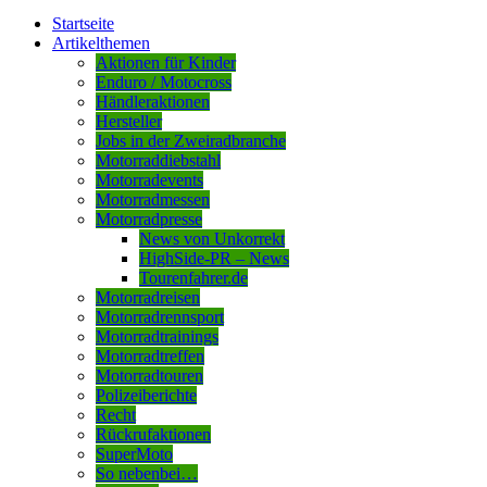
Startseite
Artikelthemen
Aktionen für Kinder
Enduro / Motocross
Händleraktionen
Hersteller
Jobs in der Zweiradbranche
Motorraddiebstahl
Motorradevents
Motorradmessen
Motorradpresse
News von Unkorrekt
HighSide-PR – News
Tourenfahrer.de
Motorradreisen
Motorradrennsport
Motorradtrainings
Motorradtreffen
Motorradtouren
Polizeiberichte
Recht
Rückrufaktionen
SuperMoto
So nebenbei…