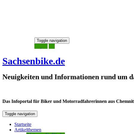
Skip
Toggle navigation
to
8. August 2026
content
Sachsenbike.de
Neuigkeiten und Informationen rund um d
Das Infoportal für Biker und Motorradfahrerinnen aus Chemnitz /
Toggle navigation
Startseite
Artikelthemen