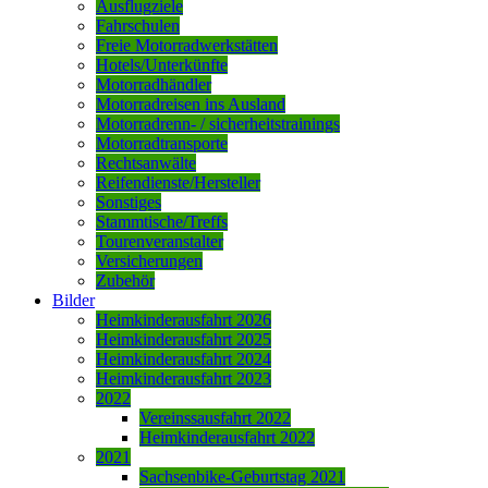
Ausflugziele
Fahrschulen
Freie Motorradwerkstätten
Hotels/Unterkünfte
Motorradhändler
Motorradreisen ins Ausland
Motorradrenn- / sicherheitstrainings
Motorradtransporte
Rechtsanwälte
Reifendienste/Hersteller
Sonstiges
Stammtische/Treffs
Tourenveranstalter
Versicherungen
Zubehör
Bilder
Heimkinderausfahrt 2026
Heimkinderausfahrt 2025
Heimkinderausfahrt 2024
Heimkinderausfahrt 2023
2022
Vereinssausfahrt 2022
Heimkinderausfahrt 2022
2021
Sachsenbike-Geburtstag 2021