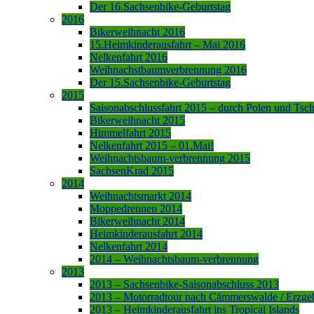
Der 16.Sachsenbike-Geburtstag
2016
Bikerweihnacht 2016
15.Heimkinderausfahrt – Mai 2016
Nelkenfahrt 2016
Weihnachstbaumverbrennung 2016
Der 15.Sachsenbike-Geburtstag
2015
Saisonabschlussfahrt 2015 – durch Polen und Tsc
Bikerweihnacht 2015
Himmelfahrt 2015
Nelkenfahrt 2015 – 01.Mai!
Weihnachtsbaum-verbrennung 2015
SachsenKrad 2015
2014
Weihnachtsmarkt 2014
Moppedrennen 2014
Bikerweihnacht 2014
Heimkinderausfahrt 2014
Nelkenfahrt 2014
2014 – Weihnachtsbaum-verbrennung
2013
2013 – Sachsenbike-Saisonabschluss 2013
2013 – Motorradtour nach Cämmerswalde / Erzge
2013 – Heimkinderausfahrt ins Tropical Islands