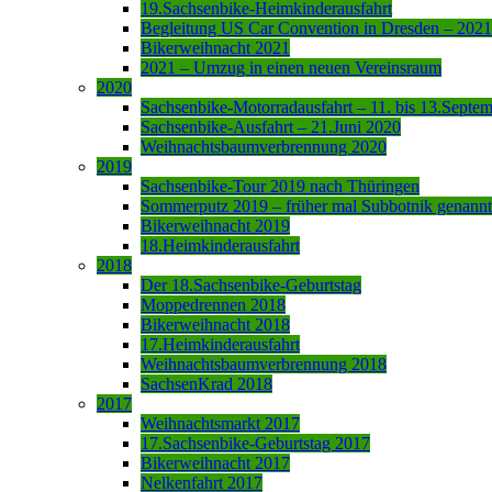
19.Sachsenbike-Heimkinderausfahrt
Begleitung US Car Convention in Dresden – 2021
Bikerweihnacht 2021
2021 – Umzug in einen neuen Vereinsraum
2020
Sachsenbike-Motorradausfahrt – 11. bis 13.Septe
Sachsenbike-Ausfahrt – 21.Juni 2020
Weihnachtsbaumverbrennung 2020
2019
Sachsenbike-Tour 2019 nach Thüringen
Sommerputz 2019 – früher mal Subbotnik genannt
Bikerweihnacht 2019
18.Heimkinderausfahrt
2018
Der 18.Sachsenbike-Geburtstag
Moppedrennen 2018
Bikerweihnacht 2018
17.Heimkinderausfahrt
Weihnachtsbaumverbrennung 2018
SachsenKrad 2018
2017
Weihnachtsmarkt 2017
17.Sachsenbike-Geburtstag 2017
Bikerweihnacht 2017
Nelkenfahrt 2017