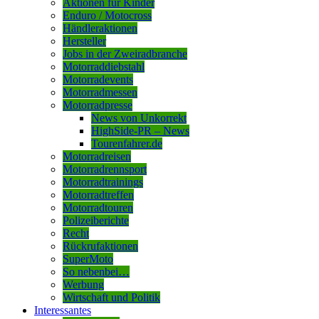
Aktionen für Kinder
Enduro / Motocross
Händleraktionen
Hersteller
Jobs in der Zweiradbranche
Motorraddiebstahl
Motorradevents
Motorradmessen
Motorradpresse
News von Unkorrekt
HighSide-PR – News
Tourenfahrer.de
Motorradreisen
Motorradrennsport
Motorradtrainings
Motorradtreffen
Motorradtouren
Polizeiberichte
Recht
Rückrufaktionen
SuperMoto
So nebenbei…
Werbung
Wirtschaft und Politik
Interessantes