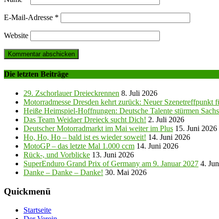
E-Mail-Adresse
*
Website
Die letzten Beiträge
29. Zschorlauer Dreieckrennen
8. Juli 2026
Motorradmesse Dresden kehrt zurück: Neuer Szenetreffpunkt fü
Heiße Heimspiel-Hoffnungen: Deutsche Talente stürmen Sachs
Das Team Weidaer Dreieck sucht Dich!
2. Juli 2026
Deutscher Motorradmarkt im Mai weiter im Plus
15. Juni 2026
Ho, Ho, Ho – bald ist es wieder soweit!
14. Juni 2026
MotoGP – das letzte Mal 1.000 ccm
14. Juni 2026
Rück-, und Vorblicke
13. Juni 2026
SuperEnduro Grand Prix of Germany am 9. Januar 2027
4. Ju
Danke – Danke – Danke!
30. Mai 2026
Quickmenü
Startseite
Der Verein