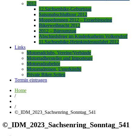
2012
12.Sachsenbike-Geburtstag
Saisonabschlußtour 2012
Moppedrennen 2012 – Erzgebirgsring
Bikerweihnacht 2012
2012 – Büroumzug
Abschiedsfeier im Kinderkurheim Volkersdorf
11.Sachsenbike-Heimkinderausfahrt 2012
Links
Motorradclubs, Vereine/Verbände
Motorradhersteller und Importeure
Motorradzubehör
Motorradreisen, Unterkünfte
Private Biker-Seiten
Termin eintragen
Home
/
/
©_IDM_2023_Sachsenring_Sonntag_541
©_IDM_2023_Sachsenring_Sonntag_541