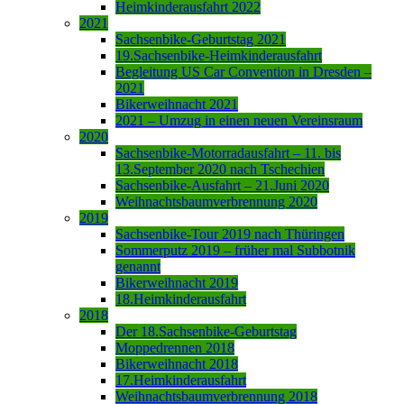
Heimkinderausfahrt 2022
2021
Sachsenbike-Geburtstag 2021
19.Sachsenbike-Heimkinderausfahrt
Begleitung US Car Convention in Dresden –
2021
Bikerweihnacht 2021
2021 – Umzug in einen neuen Vereinsraum
2020
Sachsenbike-Motorradausfahrt – 11. bis
13.September 2020 nach Tschechien
Sachsenbike-Ausfahrt – 21.Juni 2020
Weihnachtsbaumverbrennung 2020
2019
Sachsenbike-Tour 2019 nach Thüringen
Sommerputz 2019 – früher mal Subbotnik
genannt
Bikerweihnacht 2019
18.Heimkinderausfahrt
2018
Der 18.Sachsenbike-Geburtstag
Moppedrennen 2018
Bikerweihnacht 2018
17.Heimkinderausfahrt
Weihnachtsbaumverbrennung 2018