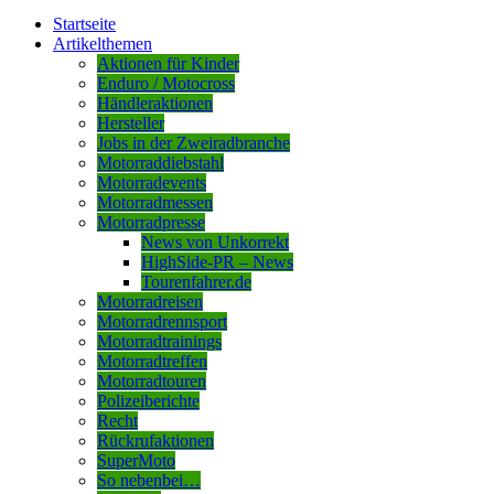
Startseite
Artikelthemen
Aktionen für Kinder
Enduro / Motocross
Händleraktionen
Hersteller
Jobs in der Zweiradbranche
Motorraddiebstahl
Motorradevents
Motorradmessen
Motorradpresse
News von Unkorrekt
HighSide-PR – News
Tourenfahrer.de
Motorradreisen
Motorradrennsport
Motorradtrainings
Motorradtreffen
Motorradtouren
Polizeiberichte
Recht
Rückrufaktionen
SuperMoto
So nebenbei…