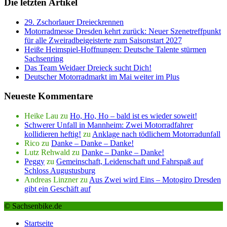
Die letzten Artikel
29. Zschorlauer Dreieckrennen
Motorradmesse Dresden kehrt zurück: Neuer Szenetreffpunkt
für alle Zweiradbeigeisterte zum Saisonstart 2027
Heiße Heimspiel-Hoffnungen: Deutsche Talente stürmen
Sachsenring
Das Team Weidaer Dreieck sucht Dich!
Deutscher Motorradmarkt im Mai weiter im Plus
Neueste Kommentare
Heike Lau
zu
Ho, Ho, Ho – bald ist es wieder soweit!
Schwerer Unfall in Mannheim: Zwei Motorradfahrer
kollidieren heftig!
zu
Anklage nach tödlichem Motorradunfall
Rico
zu
Danke – Danke – Danke!
Lutz Rehwald
zu
Danke – Danke – Danke!
Peggy
zu
Gemeinschaft, Leidenschaft und Fahrspaß auf
Schloss Augustusburg
Andreas Linzner
zu
Aus Zwei wird Eins – Motogiro Dresden
gibt ein Geschäft auf
© Sachsenbike.de
Startseite