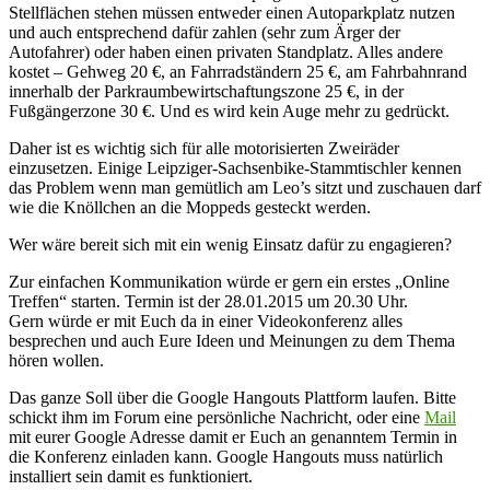
Stellflächen stehen müssen entweder einen Autoparkplatz nutzen
und auch entsprechend dafür zahlen (sehr zum Ärger der
Autofahrer) oder haben einen privaten Standplatz. Alles andere
kostet – Gehweg 20 €, an Fahrradständern 25 €, am Fahrbahnrand
innerhalb der Parkraumbewirtschaftungszone 25 €, in der
Fußgängerzone 30 €. Und es wird kein Auge mehr zu gedrückt.
Daher ist es wichtig sich für alle motorisierten Zweiräder
einzusetzen. Einige Leipziger-Sachsenbike-Stammtischler kennen
das Problem wenn man gemütlich am Leo’s sitzt und zuschauen darf
wie die Knöllchen an die Moppeds gesteckt werden.
Wer wäre bereit sich mit ein wenig Einsatz dafür zu engagieren?
Zur einfachen Kommunikation würde er gern ein erstes „Online
Treffen“ starten. Termin ist der 28.01.2015 um 20.30 Uhr.
Gern würde er mit Euch da in einer Videokonferenz alles
besprechen und auch Eure Ideen und Meinungen zu dem Thema
hören wollen.
Das ganze Soll über die Google Hangouts Plattform laufen. Bitte
schickt ihm im Forum eine persönliche Nachricht, oder eine
Mail
mit eurer Google Adresse damit er Euch an genanntem Termin in
die Konferenz einladen kann. Google Hangouts muss natürlich
installiert sein damit es funktioniert.