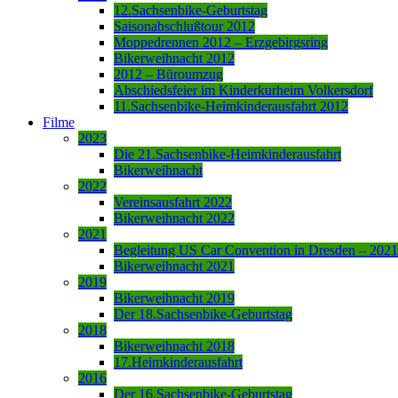
12.Sachsenbike-Geburtstag
Saisonabschlußtour 2012
Moppedrennen 2012 – Erzgebirgsring
Bikerweihnacht 2012
2012 – Büroumzug
Abschiedsfeier im Kinderkurheim Volkersdorf
11.Sachsenbike-Heimkinderausfahrt 2012
Filme
2023
Die 21.Sachsenbike-Heimkinderausfahrt
Bikerweihnacht
2022
Vereinsausfahrt 2022
Bikerweihnacht 2022
2021
Begleitung US Car Convention in Dresden – 2021
Bikerweihnacht 2021
2019
Bikerweihnacht 2019
Der 18.Sachsenbike-Geburtstag
2018
Bikerweihnacht 2018
17.Heimkinderausfahrt
2016
Der 16.Sachsenbike-Geburtstag