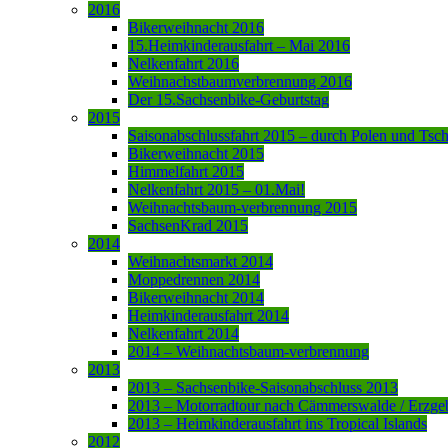
2016
Bikerweihnacht 2016
15.Heimkinderausfahrt – Mai 2016
Nelkenfahrt 2016
Weihnachstbaumverbrennung 2016
Der 15.Sachsenbike-Geburtstag
2015
Saisonabschlussfahrt 2015 – durch Polen und Tsc
Bikerweihnacht 2015
Himmelfahrt 2015
Nelkenfahrt 2015 – 01.Mai!
Weihnachtsbaum-verbrennung 2015
SachsenKrad 2015
2014
Weihnachtsmarkt 2014
Moppedrennen 2014
Bikerweihnacht 2014
Heimkinderausfahrt 2014
Nelkenfahrt 2014
2014 – Weihnachtsbaum-verbrennung
2013
2013 – Sachsenbike-Saisonabschluss 2013
2013 – Motorradtour nach Cämmerswalde / Erzge
2013 – Heimkinderausfahrt ins Tropical Islands
2012