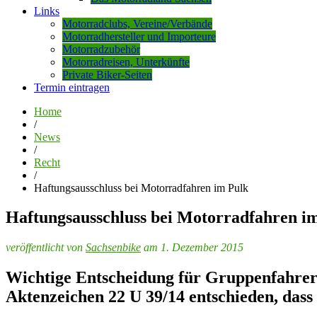
Links
Motorradclubs, Vereine/Verbände
Motorradhersteller und Importeure
Motorradzubehör
Motorradreisen, Unterkünfte
Private Biker-Seiten
Termin eintragen
Home
/
News
/
Recht
/
Haftungsausschluss bei Motorradfahren im Pulk
Haftungsausschluss bei Motorradfahren i
veröffentlicht von
Sachsenbike
am 1. Dezember 2015
Wichtige Entscheidung für Gruppenfahrer!
Aktenzeichen 22 U 39/14 entschieden, dass 