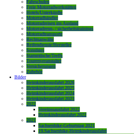
Fahrschulen
Freie Motorradwerkstätten
Hotels/Unterkünfte
Motorradhändler
Motorradreisen ins Ausland
Motorradrenn- / sicherheitstrainings
Motorradtransporte
Rechtsanwälte
Reifendienste/Hersteller
Sonstiges
Stammtische/Treffs
Tourenveranstalter
Versicherungen
Zubehör
Bilder
Heimkinderausfahrt 2026
Heimkinderausfahrt 2025
Heimkinderausfahrt 2024
Heimkinderausfahrt 2023
2022
Vereinssausfahrt 2022
Heimkinderausfahrt 2022
2021
Sachsenbike-Geburtstag 2021
19.Sachsenbike-Heimkinderausfahrt