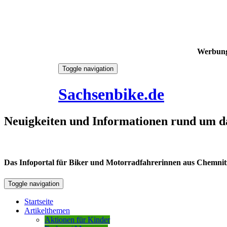
Werbun
Skip
Toggle navigation
to
7. August 2026
content
Sachsenbike.de
Neuigkeiten und Informationen rund um d
Das Infoportal für Biker und Motorradfahrerinnen aus Chemnitz /
Toggle navigation
Startseite
Artikelthemen
Aktionen für Kinder