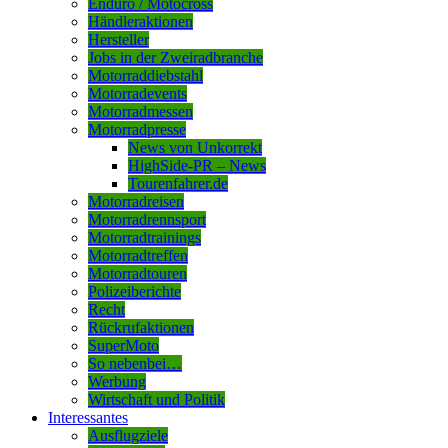
Enduro / Motocross
Händleraktionen
Hersteller
Jobs in der Zweiradbranche
Motorraddiebstahl
Motorradevents
Motorradmessen
Motorradpresse
News von Unkorrekt
HighSide-PR – News
Tourenfahrer.de
Motorradreisen
Motorradrennsport
Motorradtrainings
Motorradtreffen
Motorradtouren
Polizeiberichte
Recht
Rückrufaktionen
SuperMoto
So nebenbei…
Werbung
Wirtschaft und Politik
Interessantes
Ausflugziele