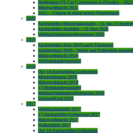
Begleitung US Car Convention in Dresden – 2021
Bikerweihnacht 2021
2021 – Umzug in einen neuen Vereinsraum
2020
Sachsenbike-Motorradausfahrt – 11. bis 13.Septe
Sachsenbike-Ausfahrt – 21.Juni 2020
Weihnachtsbaumverbrennung 2020
2019
Sachsenbike-Tour 2019 nach Thüringen
Sommerputz 2019 – früher mal Subbotnik genannt
Bikerweihnacht 2019
18.Heimkinderausfahrt
2018
Der 18.Sachsenbike-Geburtstag
Moppedrennen 2018
Bikerweihnacht 2018
17.Heimkinderausfahrt
Weihnachtsbaumverbrennung 2018
SachsenKrad 2018
2017
Weihnachtsmarkt 2017
17.Sachsenbike-Geburtstag 2017
Bikerweihnacht 2017
Nelkenfahrt 2017
Der 16.Sachsenbike-Geburtstag