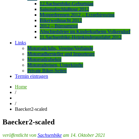
12.Sachsenbike-Geburtstag
Saisonabschlußtour 2012
Moppedrennen 2012 – Erzgebirgsring
Bikerweihnacht 2012
2012 – Büroumzug
Abschiedsfeier im Kinderkurheim Volkersdorf
11.Sachsenbike-Heimkinderausfahrt 2012
Links
Motorradclubs, Vereine/Verbände
Motorradhersteller und Importeure
Motorradzubehör
Motorradreisen, Unterkünfte
Private Biker-Seiten
Termin eintragen
Home
/
/
Baecker2-scaled
Baecker2-scaled
veröffentlicht von
Sachsenbike
am 14. Oktober 2021