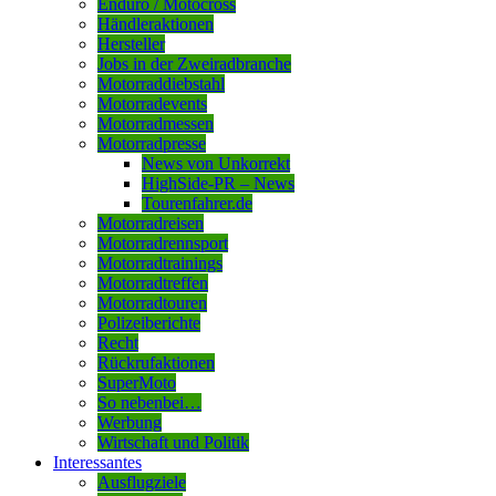
Enduro / Motocross
Händleraktionen
Hersteller
Jobs in der Zweiradbranche
Motorraddiebstahl
Motorradevents
Motorradmessen
Motorradpresse
News von Unkorrekt
HighSide-PR – News
Tourenfahrer.de
Motorradreisen
Motorradrennsport
Motorradtrainings
Motorradtreffen
Motorradtouren
Polizeiberichte
Recht
Rückrufaktionen
SuperMoto
So nebenbei…
Werbung
Wirtschaft und Politik
Interessantes
Ausflugziele