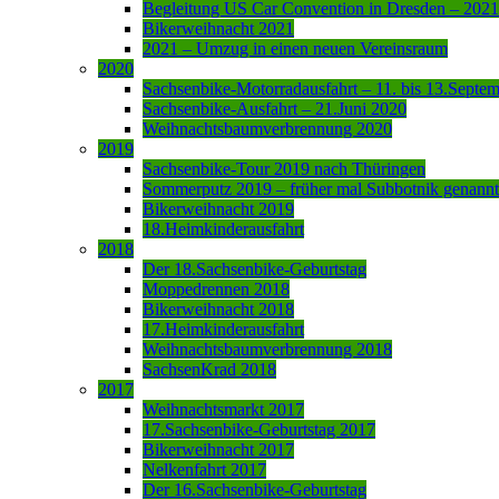
Begleitung US Car Convention in Dresden – 2021
Bikerweihnacht 2021
2021 – Umzug in einen neuen Vereinsraum
2020
Sachsenbike-Motorradausfahrt – 11. bis 13.Septe
Sachsenbike-Ausfahrt – 21.Juni 2020
Weihnachtsbaumverbrennung 2020
2019
Sachsenbike-Tour 2019 nach Thüringen
Sommerputz 2019 – früher mal Subbotnik genannt
Bikerweihnacht 2019
18.Heimkinderausfahrt
2018
Der 18.Sachsenbike-Geburtstag
Moppedrennen 2018
Bikerweihnacht 2018
17.Heimkinderausfahrt
Weihnachtsbaumverbrennung 2018
SachsenKrad 2018
2017
Weihnachtsmarkt 2017
17.Sachsenbike-Geburtstag 2017
Bikerweihnacht 2017
Nelkenfahrt 2017
Der 16.Sachsenbike-Geburtstag