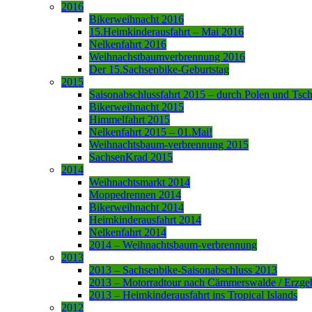
2016
Bikerweihnacht 2016
15.Heimkinderausfahrt – Mai 2016
Nelkenfahrt 2016
Weihnachstbaumverbrennung 2016
Der 15.Sachsenbike-Geburtstag
2015
Saisonabschlussfahrt 2015 – durch Polen und Tsc
Bikerweihnacht 2015
Himmelfahrt 2015
Nelkenfahrt 2015 – 01.Mai!
Weihnachtsbaum-verbrennung 2015
SachsenKrad 2015
2014
Weihnachtsmarkt 2014
Moppedrennen 2014
Bikerweihnacht 2014
Heimkinderausfahrt 2014
Nelkenfahrt 2014
2014 – Weihnachtsbaum-verbrennung
2013
2013 – Sachsenbike-Saisonabschluss 2013
2013 – Motorradtour nach Cämmerswalde / Erzge
2013 – Heimkinderausfahrt ins Tropical Islands
2012