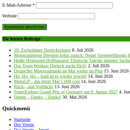
E-Mail-Adresse
*
Website
Die letzten Beiträge
29. Zschorlauer Dreieckrennen
8. Juli 2026
Motorradmesse Dresden kehrt zurück: Neuer Szenetreffpunkt fü
Heiße Heimspiel-Hoffnungen: Deutsche Talente stürmen Sachs
Das Team Weidaer Dreieck sucht Dich!
2. Juli 2026
Deutscher Motorradmarkt im Mai weiter im Plus
15. Juni 2026
Ho, Ho, Ho – bald ist es wieder soweit!
14. Juni 2026
MotoGP – das letzte Mal 1.000 ccm
14. Juni 2026
Rück-, und Vorblicke
13. Juni 2026
SuperEnduro Grand Prix of Germany am 9. Januar 2027
4. Ju
Danke – Danke – Danke!
30. Mai 2026
Quickmenü
Startseite
Der Verein
Der Verein – Intern