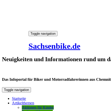
Skip
Toggle navigation
to
8. August 2026
content
Sachsenbike.de
Neuigkeiten und Informationen rund um d
Das Infoportal für Biker und Motorradfahrerinnen aus Chemnitz /
Toggle navigation
Startseite
Artikelthemen
Aktionen für Kinder