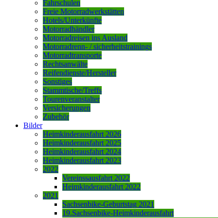
Fahrschulen
Freie Motorradwerkstätten
Hotels/Unterkünfte
Motorradhändler
Motorradreisen ins Ausland
Motorradrenn- / sicherheitstrainings
Motorradtransporte
Rechtsanwälte
Reifendienste/Hersteller
Sonstiges
Stammtische/Treffs
Tourenveranstalter
Versicherungen
Zubehör
Bilder
Heimkinderausfahrt 2026
Heimkinderausfahrt 2025
Heimkinderausfahrt 2024
Heimkinderausfahrt 2023
2022
Vereinssausfahrt 2022
Heimkinderausfahrt 2022
2021
Sachsenbike-Geburtstag 2021
19.Sachsenbike-Heimkinderausfahrt