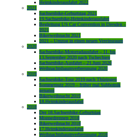
Heimkinderausfahrt 2022
2021
Sachsenbike-Geburtstag 2021
19.Sachsenbike-Heimkinderausfahrt
Begleitung US Car Convention in Dresden –
2021
Bikerweihnacht 2021
2021 – Umzug in einen neuen Vereinsraum
2020
Sachsenbike-Motorradausfahrt – 11. bis
13.September 2020 nach Tschechien
Sachsenbike-Ausfahrt – 21.Juni 2020
Weihnachtsbaumverbrennung 2020
2019
Sachsenbike-Tour 2019 nach Thüringen
Sommerputz 2019 – früher mal Subbotnik
genannt
Bikerweihnacht 2019
18.Heimkinderausfahrt
2018
Der 18.Sachsenbike-Geburtstag
Moppedrennen 2018
Bikerweihnacht 2018
17.Heimkinderausfahrt
Weihnachtsbaumverbrennung 2018