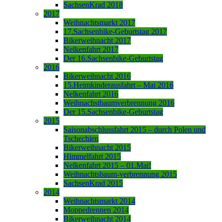
SachsenKrad 2018
2017
Weihnachtsmarkt 2017
17.Sachsenbike-Geburtstag 2017
Bikerweihnacht 2017
Nelkenfahrt 2017
Der 16.Sachsenbike-Geburtstag
2016
Bikerweihnacht 2016
15.Heimkinderausfahrt – Mai 2016
Nelkenfahrt 2016
Weihnachstbaumverbrennung 2016
Der 15.Sachsenbike-Geburtstag
2015
Saisonabschlussfahrt 2015 – durch Polen und
Tschechien
Bikerweihnacht 2015
Himmelfahrt 2015
Nelkenfahrt 2015 – 01.Mai!
Weihnachtsbaum-verbrennung 2015
SachsenKrad 2015
2014
Weihnachtsmarkt 2014
Moppedrennen 2014
Bikerweihnacht 2014