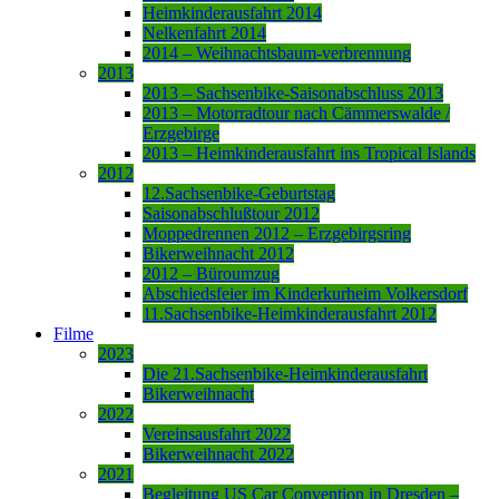
Heimkinderausfahrt 2014
Nelkenfahrt 2014
2014 – Weihnachtsbaum-verbrennung
2013
2013 – Sachsenbike-Saisonabschluss 2013
2013 – Motorradtour nach Cämmerswalde /
Erzgebirge
2013 – Heimkinderausfahrt ins Tropical Islands
2012
12.Sachsenbike-Geburtstag
Saisonabschlußtour 2012
Moppedrennen 2012 – Erzgebirgsring
Bikerweihnacht 2012
2012 – Büroumzug
Abschiedsfeier im Kinderkurheim Volkersdorf
11.Sachsenbike-Heimkinderausfahrt 2012
Filme
2023
Die 21.Sachsenbike-Heimkinderausfahrt
Bikerweihnacht
2022
Vereinsausfahrt 2022
Bikerweihnacht 2022
2021
Begleitung US Car Convention in Dresden –