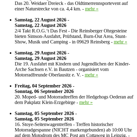
Das 20. Weidaer Dreieck - das Oldtimerrennsportevent auf
einer Naturstrecke von ca. 4,4 km. -
mehr »
Samstag, 22 August 2026 -
Samstag, 22 August 2026
2/4 Takt R.O.G.‘t Das Fest - Die Reinsberger Ohrgesteine
bieten Simson-Ausfahrt, Prüfstand, Burn-Out Area, Stunt-
Show, Musik und Camping - in 09629 Reinsberg -
mehr »
Samstag, 29 August 2026 -
Samstag, 29 August 2026
Die 19. Ausfahrt mit Kindern und Jugendlichen der Kinder-
Arche Sachsen e.V. in Bautzen - organisiert vom
Motorradfreunde Oberlausitz e. V. -
mehr »
Freitag, 04 September 2026 -
Sonntag, 06 September 2026
20. Moped- und Motorradtreffen der Hedgehogs Oederan auf
dem Pakplatz Klein-Erzgebirge -
mehr »
Samstag, 05 September 2026 -
Samstag, 05 September 2026
16. Stoye-Seitenwagentreffen - Treffen historischer
Motorradgespanne (NICHT markengebunden) ab 10:00 Uhr
auf dem Motodrom des MC Post am Cottaweg in Leipzig. -