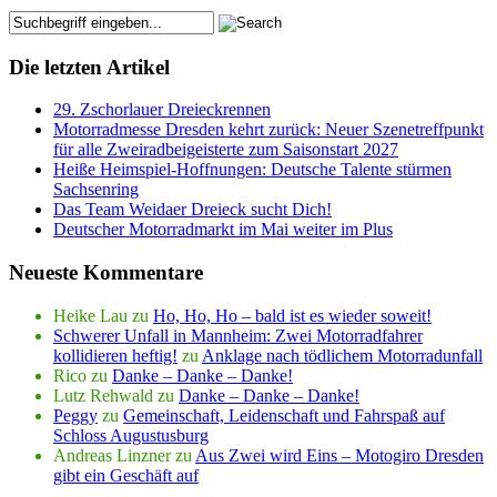
Die letzten Artikel
29. Zschorlauer Dreieckrennen
Motorradmesse Dresden kehrt zurück: Neuer Szenetreffpunkt
für alle Zweiradbeigeisterte zum Saisonstart 2027
Heiße Heimspiel-Hoffnungen: Deutsche Talente stürmen
Sachsenring
Das Team Weidaer Dreieck sucht Dich!
Deutscher Motorradmarkt im Mai weiter im Plus
Neueste Kommentare
Heike Lau
zu
Ho, Ho, Ho – bald ist es wieder soweit!
Schwerer Unfall in Mannheim: Zwei Motorradfahrer
kollidieren heftig!
zu
Anklage nach tödlichem Motorradunfall
Rico
zu
Danke – Danke – Danke!
Lutz Rehwald
zu
Danke – Danke – Danke!
Peggy
zu
Gemeinschaft, Leidenschaft und Fahrspaß auf
Schloss Augustusburg
Andreas Linzner
zu
Aus Zwei wird Eins – Motogiro Dresden
gibt ein Geschäft auf