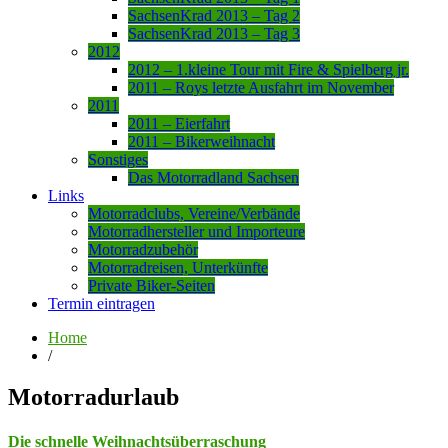
SachsenKrad 2013 – Tag 2
SachsenKrad 2013 – Tag 3
2012
2012 – 1.kleine Tour mit Fire & Spielberg jr.
2011 – Roys letzte Ausfahrt im November
2011
2011 – Eierfahrt
2011 – Bikerweihnacht
Sonstiges
Das Motorradland Sachsen
Links
Motorradclubs, Vereine/Verbände
Motorradhersteller und Importeure
Motorradzubehör
Motorradreisen, Unterkünfte
Private Biker-Seiten
Termin eintragen
Home
/
Motorradurlaub
Die schnelle Weihnachtsüberraschung