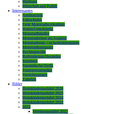
Werbung
Wirtschaft und Politik
Interessantes
Ausflugziele
Fahrschulen
Freie Motorradwerkstätten
Hotels/Unterkünfte
Motorradhändler
Motorradreisen ins Ausland
Motorradrenn- / sicherheitstrainings
Motorradtransporte
Rechtsanwälte
Reifendienste/Hersteller
Sonstiges
Stammtische/Treffs
Tourenveranstalter
Versicherungen
Zubehör
Bilder
Heimkinderausfahrt 2026
Heimkinderausfahrt 2025
Heimkinderausfahrt 2024
Heimkinderausfahrt 2023
2022
Vereinssausfahrt 2022