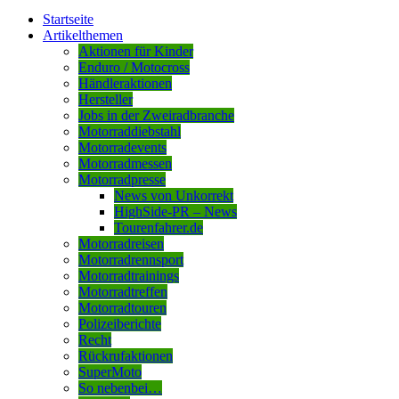
Startseite
Artikelthemen
Aktionen für Kinder
Enduro / Motocross
Händleraktionen
Hersteller
Jobs in der Zweiradbranche
Motorraddiebstahl
Motorradevents
Motorradmessen
Motorradpresse
News von Unkorrekt
HighSide-PR – News
Tourenfahrer.de
Motorradreisen
Motorradrennsport
Motorradtrainings
Motorradtreffen
Motorradtouren
Polizeiberichte
Recht
Rückrufaktionen
SuperMoto
So nebenbei…