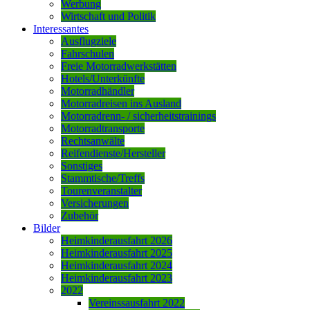
Werbung
Wirtschaft und Politik
Interessantes
Ausflugziele
Fahrschulen
Freie Motorradwerkstätten
Hotels/Unterkünfte
Motorradhändler
Motorradreisen ins Ausland
Motorradrenn- / sicherheitstrainings
Motorradtransporte
Rechtsanwälte
Reifendienste/Hersteller
Sonstiges
Stammtische/Treffs
Tourenveranstalter
Versicherungen
Zubehör
Bilder
Heimkinderausfahrt 2026
Heimkinderausfahrt 2025
Heimkinderausfahrt 2024
Heimkinderausfahrt 2023
2022
Vereinssausfahrt 2022