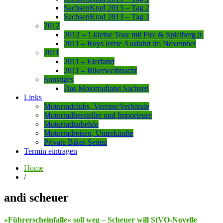
SachsenKrad 2013 – Tag 2
SachsenKrad 2013 – Tag 3
2012
2012 – 1.kleine Tour mit Fire & Spielberg jr.
2011 – Roys letzte Ausfahrt im November
2011
2011 – Eierfahrt
2011 – Bikerweihnacht
Sonstiges
Das Motorradland Sachsen
Links
Motorradclubs, Vereine/Verbände
Motorradhersteller und Importeure
Motorradzubehör
Motorradreisen, Unterkünfte
Private Biker-Seiten
Termin eintragen
Home
/
andi scheuer
»Führerscheinfalle« soll weg – Scheuer will StVO-Novelle