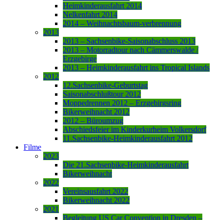
Heimkinderausfahrt 2014
Nelkenfahrt 2014
2014 – Weihnachtsbaum-verbrennung
2013
2013 – Sachsenbike-Saisonabschluss 2013
2013 – Motorradtour nach Cämmerswalde /
Erzgebirge
2013 – Heimkinderausfahrt ins Tropical Islands
2012
12.Sachsenbike-Geburtstag
Saisonabschlußtour 2012
Moppedrennen 2012 – Erzgebirgsring
Bikerweihnacht 2012
2012 – Büroumzug
Abschiedsfeier im Kinderkurheim Volkersdorf
11.Sachsenbike-Heimkinderausfahrt 2012
Filme
2023
Die 21.Sachsenbike-Heimkinderausfahrt
Bikerweihnacht
2022
Vereinsausfahrt 2022
Bikerweihnacht 2022
2021
Begleitung US Car Convention in Dresden –