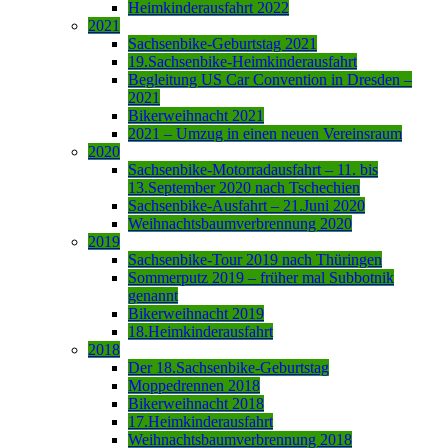
Heimkinderausfahrt 2022
2021
Sachsenbike-Geburtstag 2021
19.Sachsenbike-Heimkinderausfahrt
Begleitung US Car Convention in Dresden –
2021
Bikerweihnacht 2021
2021 – Umzug in einen neuen Vereinsraum
2020
Sachsenbike-Motorradausfahrt – 11. bis
13.September 2020 nach Tschechien
Sachsenbike-Ausfahrt – 21.Juni 2020
Weihnachtsbaumverbrennung 2020
2019
Sachsenbike-Tour 2019 nach Thüringen
Sommerputz 2019 – früher mal Subbotnik
genannt
Bikerweihnacht 2019
18.Heimkinderausfahrt
2018
Der 18.Sachsenbike-Geburtstag
Moppedrennen 2018
Bikerweihnacht 2018
17.Heimkinderausfahrt
Weihnachtsbaumverbrennung 2018