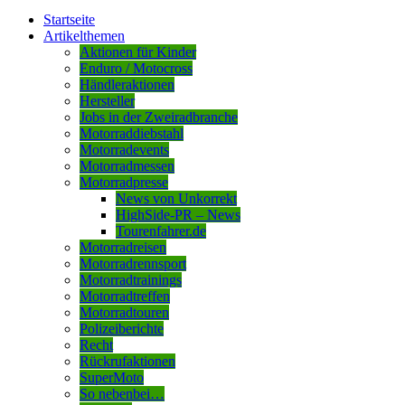
Startseite
Artikelthemen
Aktionen für Kinder
Enduro / Motocross
Händleraktionen
Hersteller
Jobs in der Zweiradbranche
Motorraddiebstahl
Motorradevents
Motorradmessen
Motorradpresse
News von Unkorrekt
HighSide-PR – News
Tourenfahrer.de
Motorradreisen
Motorradrennsport
Motorradtrainings
Motorradtreffen
Motorradtouren
Polizeiberichte
Recht
Rückrufaktionen
SuperMoto
So nebenbei…