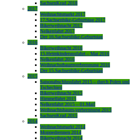
SachsenKrad 2018
2017
Weihnachtsmarkt 2017
17.Sachsenbike-Geburtstag 2017
Bikerweihnacht 2017
Nelkenfahrt 2017
Der 16.Sachsenbike-Geburtstag
2016
Bikerweihnacht 2016
15.Heimkinderausfahrt – Mai 2016
Nelkenfahrt 2016
Weihnachstbaumverbrennung 2016
Der 15.Sachsenbike-Geburtstag
2015
Saisonabschlussfahrt 2015 – durch Polen und
Tschechien
Bikerweihnacht 2015
Himmelfahrt 2015
Nelkenfahrt 2015 – 01.Mai!
Weihnachtsbaum-verbrennung 2015
SachsenKrad 2015
2014
Weihnachtsmarkt 2014
Moppedrennen 2014
Bikerweihnacht 2014