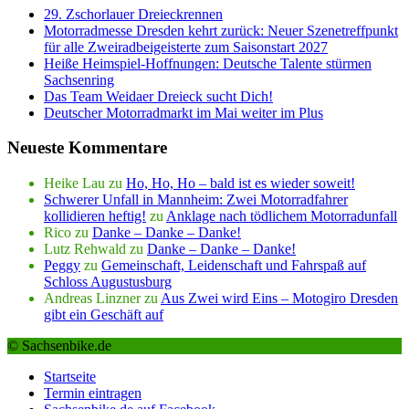
29. Zschorlauer Dreieckrennen
Motorradmesse Dresden kehrt zurück: Neuer Szenetreffpunkt
für alle Zweiradbeigeisterte zum Saisonstart 2027
Heiße Heimspiel-Hoffnungen: Deutsche Talente stürmen
Sachsenring
Das Team Weidaer Dreieck sucht Dich!
Deutscher Motorradmarkt im Mai weiter im Plus
Neueste Kommentare
Heike Lau
zu
Ho, Ho, Ho – bald ist es wieder soweit!
Schwerer Unfall in Mannheim: Zwei Motorradfahrer
kollidieren heftig!
zu
Anklage nach tödlichem Motorradunfall
Rico
zu
Danke – Danke – Danke!
Lutz Rehwald
zu
Danke – Danke – Danke!
Peggy
zu
Gemeinschaft, Leidenschaft und Fahrspaß auf
Schloss Augustusburg
Andreas Linzner
zu
Aus Zwei wird Eins – Motogiro Dresden
gibt ein Geschäft auf
© Sachsenbike.de
Startseite
Termin eintragen