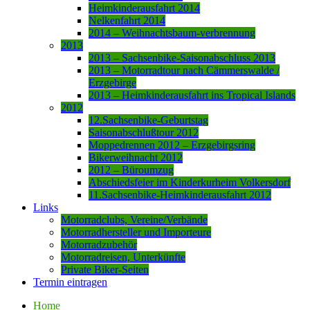
Heimkinderausfahrt 2014
Nelkenfahrt 2014
2014 – Weihnachtsbaum-verbrennung
2013
2013 – Sachsenbike-Saisonabschluss 2013
2013 – Motorradtour nach Cämmerswalde /
Erzgebirge
2013 – Heimkinderausfahrt ins Tropical Islands
2012
12.Sachsenbike-Geburtstag
Saisonabschlußtour 2012
Moppedrennen 2012 – Erzgebirgsring
Bikerweihnacht 2012
2012 – Büroumzug
Abschiedsfeier im Kinderkurheim Volkersdorf
11.Sachsenbike-Heimkinderausfahrt 2012
Links
Motorradclubs, Vereine/Verbände
Motorradhersteller und Importeure
Motorradzubehör
Motorradreisen, Unterkünfte
Private Biker-Seiten
Termin eintragen
Home