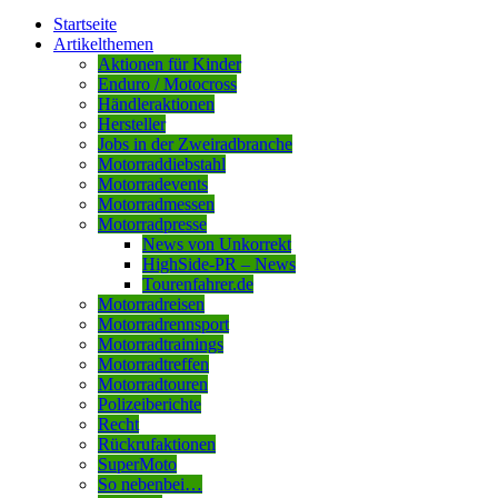
Startseite
Artikelthemen
Aktionen für Kinder
Enduro / Motocross
Händleraktionen
Hersteller
Jobs in der Zweiradbranche
Motorraddiebstahl
Motorradevents
Motorradmessen
Motorradpresse
News von Unkorrekt
HighSide-PR – News
Tourenfahrer.de
Motorradreisen
Motorradrennsport
Motorradtrainings
Motorradtreffen
Motorradtouren
Polizeiberichte
Recht
Rückrufaktionen
SuperMoto
So nebenbei…