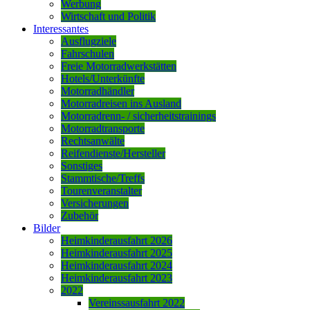
Werbung
Wirtschaft und Politik
Interessantes
Ausflugziele
Fahrschulen
Freie Motorradwerkstätten
Hotels/Unterkünfte
Motorradhändler
Motorradreisen ins Ausland
Motorradrenn- / sicherheitstrainings
Motorradtransporte
Rechtsanwälte
Reifendienste/Hersteller
Sonstiges
Stammtische/Treffs
Tourenveranstalter
Versicherungen
Zubehör
Bilder
Heimkinderausfahrt 2026
Heimkinderausfahrt 2025
Heimkinderausfahrt 2024
Heimkinderausfahrt 2023
2022
Vereinssausfahrt 2022