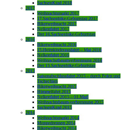
SachsenKrad 2018
2017
Weihnachtsmarkt 2017
17.Sachsenbike-Geburtstag 2017
Bikerweihnacht 2017
Nelkenfahrt 2017
Der 16.Sachsenbike-Geburtstag
2016
Bikerweihnacht 2016
15.Heimkinderausfahrt – Mai 2016
Nelkenfahrt 2016
Weihnachstbaumverbrennung 2016
Der 15.Sachsenbike-Geburtstag
2015
Saisonabschlussfahrt 2015 – durch Polen und
Tschechien
Bikerweihnacht 2015
Himmelfahrt 2015
Nelkenfahrt 2015 – 01.Mai!
Weihnachtsbaum-verbrennung 2015
SachsenKrad 2015
2014
Weihnachtsmarkt 2014
Moppedrennen 2014
Bikerweihnacht 2014