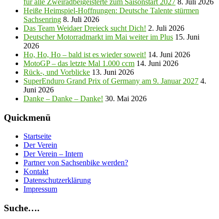
für alle Zweiradbeigeisterte zum Saisonstart 2027
8. Juli 2026
Heiße Heimspiel-Hoffnungen: Deutsche Talente stürmen
Sachsenring
8. Juli 2026
Das Team Weidaer Dreieck sucht Dich!
2. Juli 2026
Deutscher Motorradmarkt im Mai weiter im Plus
15. Juni
2026
Ho, Ho, Ho – bald ist es wieder soweit!
14. Juni 2026
MotoGP – das letzte Mal 1.000 ccm
14. Juni 2026
Rück-, und Vorblicke
13. Juni 2026
SuperEnduro Grand Prix of Germany am 9. Januar 2027
4.
Juni 2026
Danke – Danke – Danke!
30. Mai 2026
Quickmenü
Startseite
Der Verein
Der Verein – Intern
Partner von Sachsenbike werden?
Kontakt
Datenschutzerklärung
Impressum
Suche….