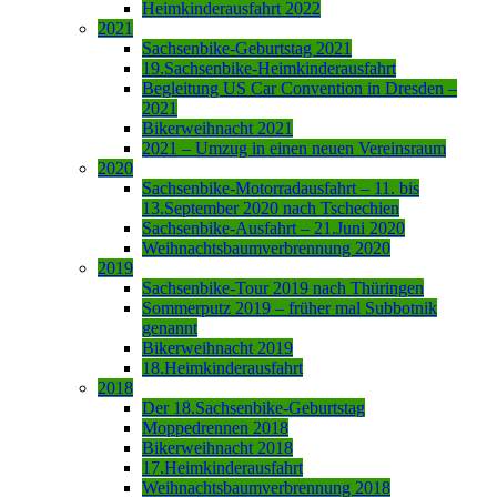
Heimkinderausfahrt 2022
2021
Sachsenbike-Geburtstag 2021
19.Sachsenbike-Heimkinderausfahrt
Begleitung US Car Convention in Dresden –
2021
Bikerweihnacht 2021
2021 – Umzug in einen neuen Vereinsraum
2020
Sachsenbike-Motorradausfahrt – 11. bis
13.September 2020 nach Tschechien
Sachsenbike-Ausfahrt – 21.Juni 2020
Weihnachtsbaumverbrennung 2020
2019
Sachsenbike-Tour 2019 nach Thüringen
Sommerputz 2019 – früher mal Subbotnik
genannt
Bikerweihnacht 2019
18.Heimkinderausfahrt
2018
Der 18.Sachsenbike-Geburtstag
Moppedrennen 2018
Bikerweihnacht 2018
17.Heimkinderausfahrt
Weihnachtsbaumverbrennung 2018