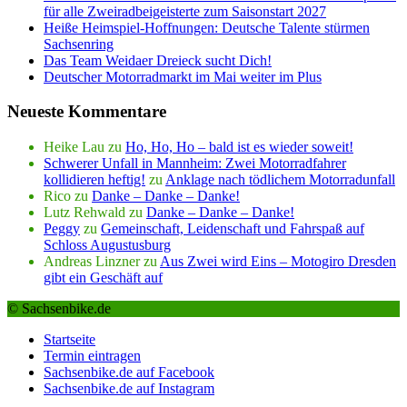
für alle Zweiradbeigeisterte zum Saisonstart 2027
Heiße Heimspiel-Hoffnungen: Deutsche Talente stürmen
Sachsenring
Das Team Weidaer Dreieck sucht Dich!
Deutscher Motorradmarkt im Mai weiter im Plus
Neueste Kommentare
Heike Lau
zu
Ho, Ho, Ho – bald ist es wieder soweit!
Schwerer Unfall in Mannheim: Zwei Motorradfahrer
kollidieren heftig!
zu
Anklage nach tödlichem Motorradunfall
Rico
zu
Danke – Danke – Danke!
Lutz Rehwald
zu
Danke – Danke – Danke!
Peggy
zu
Gemeinschaft, Leidenschaft und Fahrspaß auf
Schloss Augustusburg
Andreas Linzner
zu
Aus Zwei wird Eins – Motogiro Dresden
gibt ein Geschäft auf
© Sachsenbike.de
Startseite
Termin eintragen
Sachsenbike.de auf Facebook
Sachsenbike.de auf Instagram