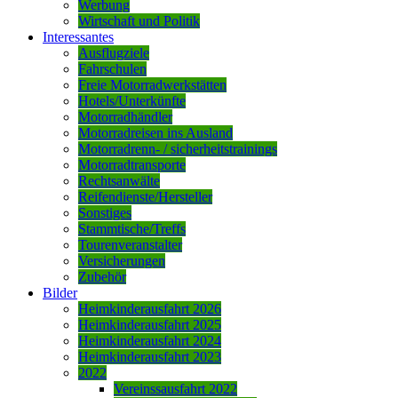
Werbung
Wirtschaft und Politik
Interessantes
Ausflugziele
Fahrschulen
Freie Motorradwerkstätten
Hotels/Unterkünfte
Motorradhändler
Motorradreisen ins Ausland
Motorradrenn- / sicherheitstrainings
Motorradtransporte
Rechtsanwälte
Reifendienste/Hersteller
Sonstiges
Stammtische/Treffs
Tourenveranstalter
Versicherungen
Zubehör
Bilder
Heimkinderausfahrt 2026
Heimkinderausfahrt 2025
Heimkinderausfahrt 2024
Heimkinderausfahrt 2023
2022
Vereinssausfahrt 2022