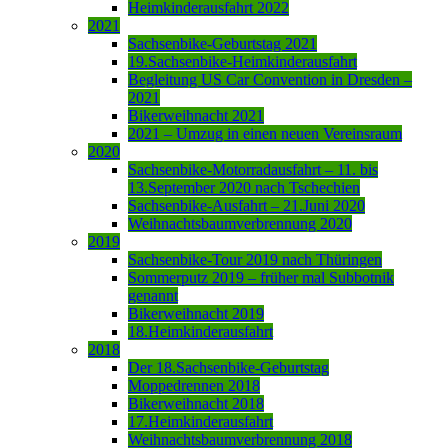
Heimkinderausfahrt 2022
2021
Sachsenbike-Geburtstag 2021
19.Sachsenbike-Heimkinderausfahrt
Begleitung US Car Convention in Dresden –
2021
Bikerweihnacht 2021
2021 – Umzug in einen neuen Vereinsraum
2020
Sachsenbike-Motorradausfahrt – 11. bis
13.September 2020 nach Tschechien
Sachsenbike-Ausfahrt – 21.Juni 2020
Weihnachtsbaumverbrennung 2020
2019
Sachsenbike-Tour 2019 nach Thüringen
Sommerputz 2019 – früher mal Subbotnik
genannt
Bikerweihnacht 2019
18.Heimkinderausfahrt
2018
Der 18.Sachsenbike-Geburtstag
Moppedrennen 2018
Bikerweihnacht 2018
17.Heimkinderausfahrt
Weihnachtsbaumverbrennung 2018