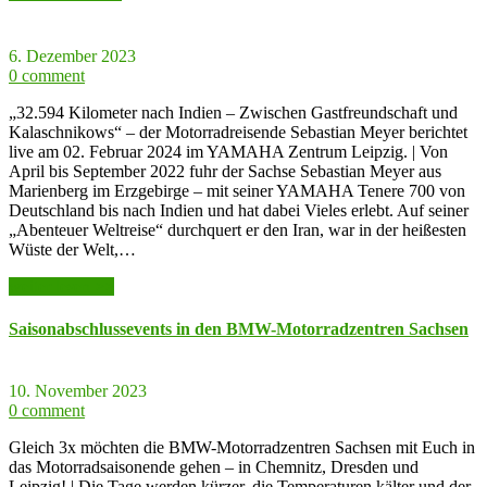
6. Dezember 2023
0 comment
„32.594 Kilometer nach Indien – Zwischen Gastfreundschaft und
Kalaschnikows“ – der Motorradreisende Sebastian Meyer berichtet
live am 02. Februar 2024 im YAMAHA Zentrum Leipzig. | Von
April bis September 2022 fuhr der Sachse Sebastian Meyer aus
Marienberg im Erzgebirge – mit seiner YAMAHA Tenere 700 von
Deutschland bis nach Indien und hat dabei Vieles erlebt. Auf seiner
„Abenteuer Weltreise“ durchquert er den Iran, war in der heißesten
Wüste der Welt,…
weiter lesen >>
Saisonabschlussevents in den BMW-Motorradzentren Sachsen
10. November 2023
0 comment
Gleich 3x möchten die BMW-Motorradzentren Sachsen mit Euch in
das Motorradsaisonende gehen – in Chemnitz, Dresden und
Leipzig! | Die Tage werden kürzer, die Temperaturen kälter und der