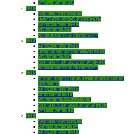
SachsenKrad 2018
2017
Weihnachtsmarkt 2017
17.Sachsenbike-Geburtstag 2017
Bikerweihnacht 2017
Nelkenfahrt 2017
Der 16.Sachsenbike-Geburtstag
2016
Bikerweihnacht 2016
15.Heimkinderausfahrt – Mai 2016
Nelkenfahrt 2016
Weihnachstbaumverbrennung 2016
Der 15.Sachsenbike-Geburtstag
2015
Saisonabschlussfahrt 2015 – durch Polen und
Tschechien
Bikerweihnacht 2015
Himmelfahrt 2015
Nelkenfahrt 2015 – 01.Mai!
Weihnachtsbaum-verbrennung 2015
SachsenKrad 2015
2014
Weihnachtsmarkt 2014
Moppedrennen 2014
Bikerweihnacht 2014