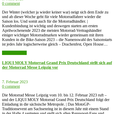
0 comment
Der Winter (welcher ja wieder keiner war) neigt sich dem Ende zu
und ab dieser Woche geht für viele Motorradfahrer wieder die
Saison los. Und somit auch für die Motorradhändler. |
Kundenbindung ist wichtig und deswegen starten am ersten
Aprilwochenende 2023 die meisten Motorrad-Vertragshändler
einiger wichtiger Motorradmarken wieder gemeinsam mit ihren
Kunden in die Bike-Saison 2023 – die Namenswahl des Saisonstarts
ist jedes Jahr logischerweise gleich – Drachenfest, Open House…
weiter lesen >>
LIQUI MOLY Motorrad Grand Prix Deutschland stellt sich auf
der Motorrad Messe Leipzig vor
7. Februar 2023
0 comment
Die Motorrad Messe Leipzig vom 10. bis 12. Februar 2023 ruft –
und der LIQUI MOLY Motorrad Grand Prix Deutschland folgt der
Einladung in die sächsische Metropole. | Das MotoGP-
Traditionsevent am Sachsenring ist in diesem Jahr mit einem Stand
in der Halle 4 vertreten und stellt sich allen Rennsport-Fans und