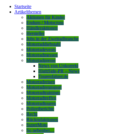
Startseite
Artikelthemen
Aktionen für Kinder
Enduro / Motocross
Händleraktionen
Hersteller
Jobs in der Zweiradbranche
Motorraddiebstahl
Motorradevents
Motorradmessen
Motorradpresse
News von Unkorrekt
HighSide-PR – News
Tourenfahrer.de
Motorradreisen
Motorradrennsport
Motorradtrainings
Motorradtreffen
Motorradtouren
Polizeiberichte
Recht
Rückrufaktionen
SuperMoto
So nebenbei…