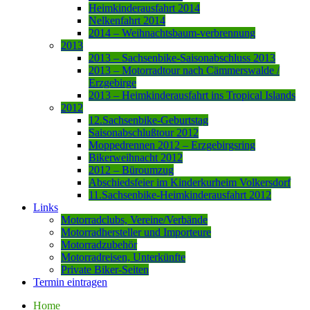
Heimkinderausfahrt 2014
Nelkenfahrt 2014
2014 – Weihnachtsbaum-verbrennung
2013
2013 – Sachsenbike-Saisonabschluss 2013
2013 – Motorradtour nach Cämmerswalde /
Erzgebirge
2013 – Heimkinderausfahrt ins Tropical Islands
2012
12.Sachsenbike-Geburtstag
Saisonabschlußtour 2012
Moppedrennen 2012 – Erzgebirgsring
Bikerweihnacht 2012
2012 – Büroumzug
Abschiedsfeier im Kinderkurheim Volkersdorf
11.Sachsenbike-Heimkinderausfahrt 2012
Links
Motorradclubs, Vereine/Verbände
Motorradhersteller und Importeure
Motorradzubehör
Motorradreisen, Unterkünfte
Private Biker-Seiten
Termin eintragen
Home