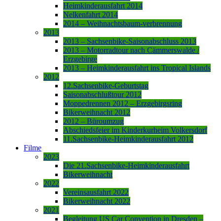
Heimkinderausfahrt 2014
Nelkenfahrt 2014
2014 – Weihnachtsbaum-verbrennung
2013
2013 – Sachsenbike-Saisonabschluss 2013
2013 – Motorradtour nach Cämmerswalde /
Erzgebirge
2013 – Heimkinderausfahrt ins Tropical Islands
2012
12.Sachsenbike-Geburtstag
Saisonabschlußtour 2012
Moppedrennen 2012 – Erzgebirgsring
Bikerweihnacht 2012
2012 – Büroumzug
Abschiedsfeier im Kinderkurheim Volkersdorf
11.Sachsenbike-Heimkinderausfahrt 2012
Filme
2023
Die 21.Sachsenbike-Heimkinderausfahrt
Bikerweihnacht
2022
Vereinsausfahrt 2022
Bikerweihnacht 2022
2021
Begleitung US Car Convention in Dresden –