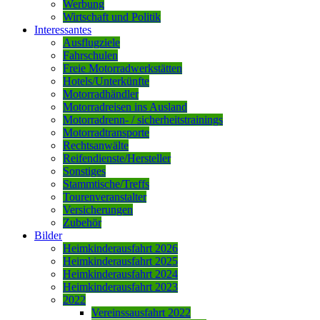
Werbung
Wirtschaft und Politik
Interessantes
Ausflugziele
Fahrschulen
Freie Motorradwerkstätten
Hotels/Unterkünfte
Motorradhändler
Motorradreisen ins Ausland
Motorradrenn- / sicherheitstrainings
Motorradtransporte
Rechtsanwälte
Reifendienste/Hersteller
Sonstiges
Stammtische/Treffs
Tourenveranstalter
Versicherungen
Zubehör
Bilder
Heimkinderausfahrt 2026
Heimkinderausfahrt 2025
Heimkinderausfahrt 2024
Heimkinderausfahrt 2023
2022
Vereinssausfahrt 2022