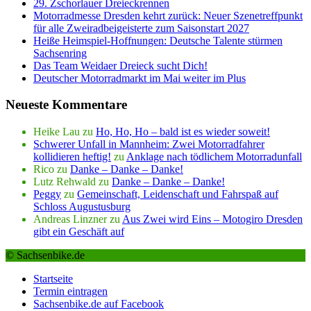
29. Zschorlauer Dreieckrennen
Motorradmesse Dresden kehrt zurück: Neuer Szenetreffpunkt
für alle Zweiradbeigeisterte zum Saisonstart 2027
Heiße Heimspiel-Hoffnungen: Deutsche Talente stürmen
Sachsenring
Das Team Weidaer Dreieck sucht Dich!
Deutscher Motorradmarkt im Mai weiter im Plus
Neueste Kommentare
Heike Lau
zu
Ho, Ho, Ho – bald ist es wieder soweit!
Schwerer Unfall in Mannheim: Zwei Motorradfahrer
kollidieren heftig!
zu
Anklage nach tödlichem Motorradunfall
Rico
zu
Danke – Danke – Danke!
Lutz Rehwald
zu
Danke – Danke – Danke!
Peggy
zu
Gemeinschaft, Leidenschaft und Fahrspaß auf
Schloss Augustusburg
Andreas Linzner
zu
Aus Zwei wird Eins – Motogiro Dresden
gibt ein Geschäft auf
© Sachsenbike.de
Startseite
Termin eintragen
Sachsenbike.de auf Facebook