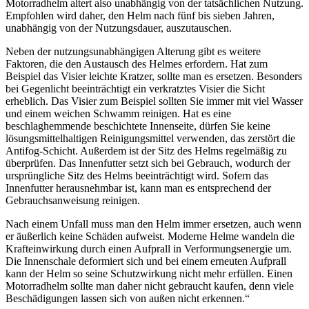
Motorradhelm altert also unabhängig von der tatsächlichen Nutzung.
Empfohlen wird daher, den Helm nach fünf bis sieben Jahren,
unabhängig von der Nutzungsdauer, auszutauschen.
Neben der nutzungsunabhängigen Alterung gibt es weitere
Faktoren, die den Austausch des Helmes erfordern. Hat zum
Beispiel das Visier leichte Kratzer, sollte man es ersetzen. Besonders
bei Gegenlicht beeinträchtigt ein verkratztes Visier die Sicht
erheblich. Das Visier zum Beispiel sollten Sie immer mit viel Wasser
und einem weichen Schwamm reinigen. Hat es eine
beschlaghemmende beschichtete Innenseite, dürfen Sie keine
lösungsmittelhaltigen Reinigungsmittel verwenden, das zerstört die
Antifog-Schicht. Außerdem ist der Sitz des Helms regelmäßig zu
überprüfen. Das Innenfutter setzt sich bei Gebrauch, wodurch der
ursprüngliche Sitz des Helms beeinträchtigt wird. Sofern das
Innenfutter herausnehmbar ist, kann man es entsprechend der
Gebrauchsanweisung reinigen.
Nach einem Unfall muss man den Helm immer ersetzen, auch wenn
er äußerlich keine Schäden aufweist. Moderne Helme wandeln die
Krafteinwirkung durch einen Aufprall in Verformungsenergie um.
Die Innenschale deformiert sich und bei einem erneuten Aufprall
kann der Helm so seine Schutzwirkung nicht mehr erfüllen. Einen
Motorradhelm sollte man daher nicht gebraucht kaufen, denn viele
Beschädigungen lassen sich von außen nicht erkennen.“