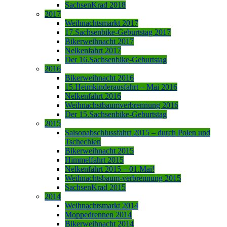
SachsenKrad 2018
2017
Weihnachtsmarkt 2017
17.Sachsenbike-Geburtstag 2017
Bikerweihnacht 2017
Nelkenfahrt 2017
Der 16.Sachsenbike-Geburtstag
2016
Bikerweihnacht 2016
15.Heimkinderausfahrt – Mai 2016
Nelkenfahrt 2016
Weihnachstbaumverbrennung 2016
Der 15.Sachsenbike-Geburtstag
2015
Saisonabschlussfahrt 2015 – durch Polen und
Tschechien
Bikerweihnacht 2015
Himmelfahrt 2015
Nelkenfahrt 2015 – 01.Mai!
Weihnachtsbaum-verbrennung 2015
SachsenKrad 2015
2014
Weihnachtsmarkt 2014
Moppedrennen 2014
Bikerweihnacht 2014