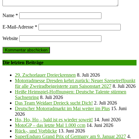
Name
*
E-Mail-Adresse
*
Website
Die letzten Beiträge
29. Zschorlauer Dreieckrennen
8. Juli 2026
Motorradmesse Dresden kehrt zurück: Neuer Szenetreffpunkt
für alle Zweiradbeigeisterte zum Saisonstart 2027
8. Juli 2026
Heiße Heimspiel-Hoffnungen: Deutsche Talente stürmen
Sachsenring
8. Juli 2026
Das Team Weidaer Dreieck sucht Dich!
2. Juli 2026
Deutscher Motorradmarkt im Mai weiter im Plus
15. Juni
2026
Ho, Ho, Ho – bald ist es wieder soweit!
14. Juni 2026
MotoGP – das letzte Mal 1.000 ccm
14. Juni 2026
Rück-, und Vorblicke
13. Juni 2026
SuperEnduro Grand Prix of Germany am 9. Januar 2027
4.