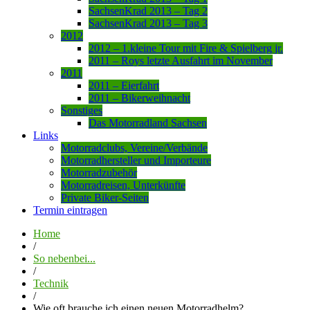
SachsenKrad 2013 – Tag 2
SachsenKrad 2013 – Tag 3
2012
2012 – 1.kleine Tour mit Fire & Spielberg jr.
2011 – Roys letzte Ausfahrt im November
2011
2011 – Eierfahrt
2011 – Bikerweihnacht
Sonstiges
Das Motorradland Sachsen
Links
Motorradclubs, Vereine/Verbände
Motorradhersteller und Importeure
Motorradzubehör
Motorradreisen, Unterkünfte
Private Biker-Seiten
Termin eintragen
Home
/
So nebenbei...
/
Technik
/
Wie oft brauche ich einen neuen Motorradhelm?