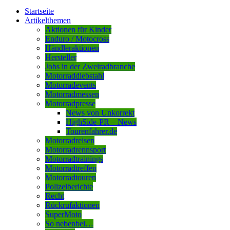
Startseite
Artikelthemen
Aktionen für Kinder
Enduro / Motocross
Händleraktionen
Hersteller
Jobs in der Zweiradbranche
Motorraddiebstahl
Motorradevents
Motorradmessen
Motorradpresse
News von Unkorrekt
HighSide-PR – News
Tourenfahrer.de
Motorradreisen
Motorradrennsport
Motorradtrainings
Motorradtreffen
Motorradtouren
Polizeiberichte
Recht
Rückrufaktionen
SuperMoto
So nebenbei…