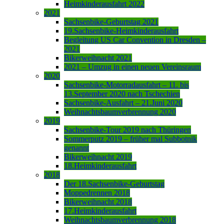
Heimkinderausfahrt 2022
2021
Sachsenbike-Geburtstag 2021
19.Sachsenbike-Heimkinderausfahrt
Begleitung US Car Convention in Dresden –
2021
Bikerweihnacht 2021
2021 – Umzug in einen neuen Vereinsraum
2020
Sachsenbike-Motorradausfahrt – 11. bis
13.September 2020 nach Tschechien
Sachsenbike-Ausfahrt – 21.Juni 2020
Weihnachtsbaumverbrennung 2020
2019
Sachsenbike-Tour 2019 nach Thüringen
Sommerputz 2019 – früher mal Subbotnik
genannt
Bikerweihnacht 2019
18.Heimkinderausfahrt
2018
Der 18.Sachsenbike-Geburtstag
Moppedrennen 2018
Bikerweihnacht 2018
17.Heimkinderausfahrt
Weihnachtsbaumverbrennung 2018