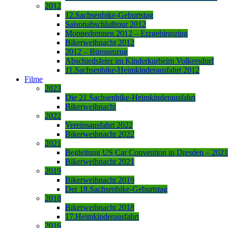
2012
12.Sachsenbike-Geburtstag
Saisonabschlußtour 2012
Moppedrennen 2012 – Erzgebirgsring
Bikerweihnacht 2012
2012 – Büroumzug
Abschiedsfeier im Kinderkurheim Volkersdorf
11.Sachsenbike-Heimkinderausfahrt 2012
Filme
2023
Die 21.Sachsenbike-Heimkinderausfahrt
Bikerweihnacht
2022
Vereinsausfahrt 2022
Bikerweihnacht 2022
2021
Begleitung US Car Convention in Dresden – 2021
Bikerweihnacht 2021
2019
Bikerweihnacht 2019
Der 18.Sachsenbike-Geburtstag
2018
Bikerweihnacht 2018
17.Heimkinderausfahrt
2016