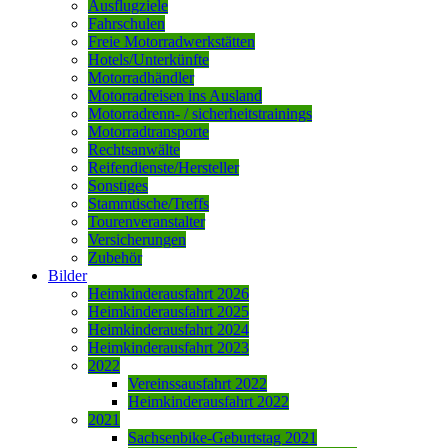
Ausflugziele
Fahrschulen
Freie Motorradwerkstätten
Hotels/Unterkünfte
Motorradhändler
Motorradreisen ins Ausland
Motorradrenn- / sicherheitstrainings
Motorradtransporte
Rechtsanwälte
Reifendienste/Hersteller
Sonstiges
Stammtische/Treffs
Tourenveranstalter
Versicherungen
Zubehör
Bilder
Heimkinderausfahrt 2026
Heimkinderausfahrt 2025
Heimkinderausfahrt 2024
Heimkinderausfahrt 2023
2022
Vereinssausfahrt 2022
Heimkinderausfahrt 2022
2021
Sachsenbike-Geburtstag 2021