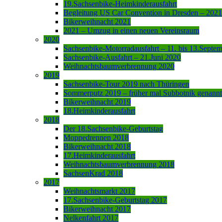
19.Sachsenbike-Heimkinderausfahrt
Begleitung US Car Convention in Dresden – 2021
Bikerweihnacht 2021
2021 – Umzug in einen neuen Vereinsraum
2020
Sachsenbike-Motorradausfahrt – 11. bis 13.Septe
Sachsenbike-Ausfahrt – 21.Juni 2020
Weihnachtsbaumverbrennung 2020
2019
Sachsenbike-Tour 2019 nach Thüringen
Sommerputz 2019 – früher mal Subbotnik genannt
Bikerweihnacht 2019
18.Heimkinderausfahrt
2018
Der 18.Sachsenbike-Geburtstag
Moppedrennen 2018
Bikerweihnacht 2018
17.Heimkinderausfahrt
Weihnachtsbaumverbrennung 2018
SachsenKrad 2018
2017
Weihnachtsmarkt 2017
17.Sachsenbike-Geburtstag 2017
Bikerweihnacht 2017
Nelkenfahrt 2017