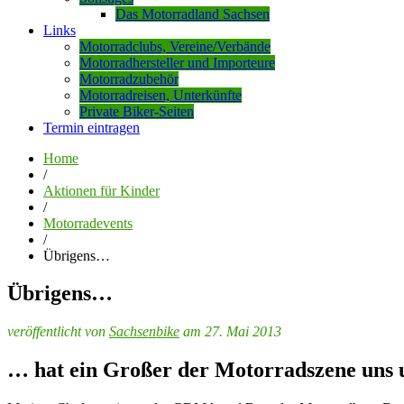
Das Motorradland Sachsen
Links
Motorradclubs, Vereine/Verbände
Motorradhersteller und Importeure
Motorradzubehör
Motorradreisen, Unterkünfte
Private Biker-Seiten
Termin eintragen
Home
/
Aktionen für Kinder
/
Motorradevents
/
Übrigens…
Übrigens…
veröffentlicht von
Sachsenbike
am 27. Mai 2013
… hat ein Großer der Motorradszene uns 