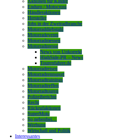
Aktionen für Kinder
Enduro / Motocross
Händleraktionen
Hersteller
Jobs in der Zweiradbranche
Motorraddiebstahl
Motorradevents
Motorradmessen
Motorradpresse
News von Unkorrekt
HighSide-PR – News
Tourenfahrer.de
Motorradreisen
Motorradrennsport
Motorradtrainings
Motorradtreffen
Motorradtouren
Polizeiberichte
Recht
Rückrufaktionen
SuperMoto
So nebenbei…
Werbung
Wirtschaft und Politik
Interessantes