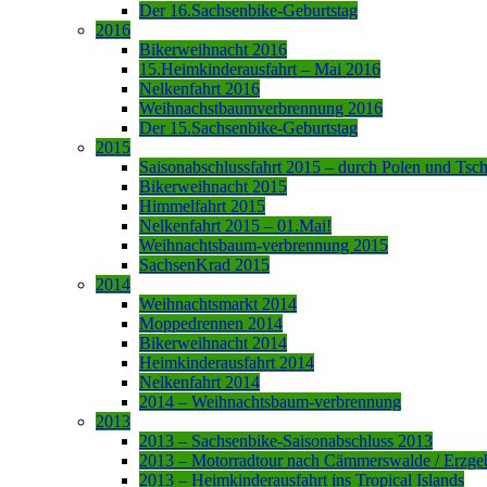
Der 16.Sachsenbike-Geburtstag
2016
Bikerweihnacht 2016
15.Heimkinderausfahrt – Mai 2016
Nelkenfahrt 2016
Weihnachstbaumverbrennung 2016
Der 15.Sachsenbike-Geburtstag
2015
Saisonabschlussfahrt 2015 – durch Polen und Tsc
Bikerweihnacht 2015
Himmelfahrt 2015
Nelkenfahrt 2015 – 01.Mai!
Weihnachtsbaum-verbrennung 2015
SachsenKrad 2015
2014
Weihnachtsmarkt 2014
Moppedrennen 2014
Bikerweihnacht 2014
Heimkinderausfahrt 2014
Nelkenfahrt 2014
2014 – Weihnachtsbaum-verbrennung
2013
2013 – Sachsenbike-Saisonabschluss 2013
2013 – Motorradtour nach Cämmerswalde / Erzge
2013 – Heimkinderausfahrt ins Tropical Islands