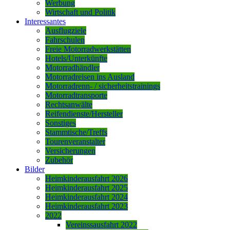
Werbung
Wirtschaft und Politik
Interessantes
Ausflugziele
Fahrschulen
Freie Motorradwerkstätten
Hotels/Unterkünfte
Motorradhändler
Motorradreisen ins Ausland
Motorradrenn- / sicherheitstrainings
Motorradtransporte
Rechtsanwälte
Reifendienste/Hersteller
Sonstiges
Stammtische/Treffs
Tourenveranstalter
Versicherungen
Zubehör
Bilder
Heimkinderausfahrt 2026
Heimkinderausfahrt 2025
Heimkinderausfahrt 2024
Heimkinderausfahrt 2023
2022
Vereinssausfahrt 2022