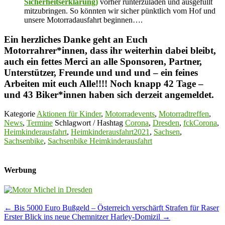
Sicherheitserklärung)
vorher runterzuladen und ausgefüllt
mitzubringen. So könnten wir sicher pünktlich vom Hof und
unsere Motorradausfahrt beginnen….
Ein herzliches Danke geht an Euch
Motorrahrer*innen, dass ihr weiterhin dabei bleibt,
auch ein fettes Merci an alle Sponsoren, Partner,
Unterstützer, Freunde und und und – ein feines
Arbeiten mit euch Alle!!!! Noch knapp 42 Tage –
und 43 Biker*innen haben sich derzeit angemeldet.
Kategorie
Aktionen für Kinder
,
Motorradevents
,
Motorradtreffen
,
News
,
Termine
Schlagwort / Hashtag
Corona
,
Dresden
,
fckCorona
,
Heimkinderausfahrt
,
Heimkinderausfahrt2021
,
Sachsen
,
Sachsenbike
,
Sachsenbike Heimkinderausfahrt
Werbung
Post
←
Bis 5000 Euro Bußgeld – Österreich verschärft Strafen für Raser
Erster Blick ins neue Chemnitzer Harley-Domizil
→
navigation