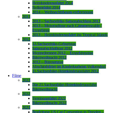
Heimkinderausfahrt 2014
Nelkenfahrt 2014
2014 – Weihnachtsbaum-verbrennung
2013
2013 – Sachsenbike-Saisonabschluss 2013
2013 – Motorradtour nach Cämmerswalde /
Erzgebirge
2013 – Heimkinderausfahrt ins Tropical Islands
2012
12.Sachsenbike-Geburtstag
Saisonabschlußtour 2012
Moppedrennen 2012 – Erzgebirgsring
Bikerweihnacht 2012
2012 – Büroumzug
Abschiedsfeier im Kinderkurheim Volkersdorf
11.Sachsenbike-Heimkinderausfahrt 2012
Filme
2023
Die 21.Sachsenbike-Heimkinderausfahrt
Bikerweihnacht
2022
Vereinsausfahrt 2022
Bikerweihnacht 2022
2021
Begleitung US Car Convention in Dresden –