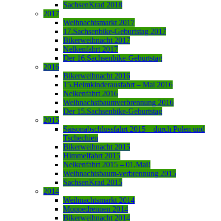
SachsenKrad 2018
2017
Weihnachtsmarkt 2017
17.Sachsenbike-Geburtstag 2017
Bikerweihnacht 2017
Nelkenfahrt 2017
Der 16.Sachsenbike-Geburtstag
2016
Bikerweihnacht 2016
15.Heimkinderausfahrt – Mai 2016
Nelkenfahrt 2016
Weihnachstbaumverbrennung 2016
Der 15.Sachsenbike-Geburtstag
2015
Saisonabschlussfahrt 2015 – durch Polen und
Tschechien
Bikerweihnacht 2015
Himmelfahrt 2015
Nelkenfahrt 2015 – 01.Mai!
Weihnachtsbaum-verbrennung 2015
SachsenKrad 2015
2014
Weihnachtsmarkt 2014
Moppedrennen 2014
Bikerweihnacht 2014