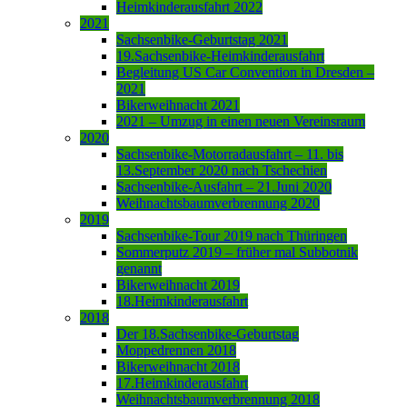
Heimkinderausfahrt 2022
2021
Sachsenbike-Geburtstag 2021
19.Sachsenbike-Heimkinderausfahrt
Begleitung US Car Convention in Dresden –
2021
Bikerweihnacht 2021
2021 – Umzug in einen neuen Vereinsraum
2020
Sachsenbike-Motorradausfahrt – 11. bis
13.September 2020 nach Tschechien
Sachsenbike-Ausfahrt – 21.Juni 2020
Weihnachtsbaumverbrennung 2020
2019
Sachsenbike-Tour 2019 nach Thüringen
Sommerputz 2019 – früher mal Subbotnik
genannt
Bikerweihnacht 2019
18.Heimkinderausfahrt
2018
Der 18.Sachsenbike-Geburtstag
Moppedrennen 2018
Bikerweihnacht 2018
17.Heimkinderausfahrt
Weihnachtsbaumverbrennung 2018