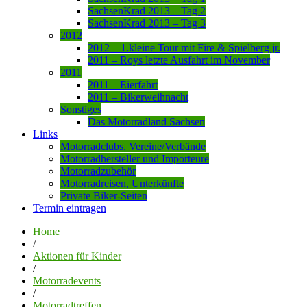
SachsenKrad 2013 – Tag 2
SachsenKrad 2013 – Tag 3
2012
2012 – 1.kleine Tour mit Fire & Spielberg jr.
2011 – Roys letzte Ausfahrt im November
2011
2011 – Eierfahrt
2011 – Bikerweihnacht
Sonstiges
Das Motorradland Sachsen
Links
Motorradclubs, Vereine/Verbände
Motorradhersteller und Importeure
Motorradzubehör
Motorradreisen, Unterkünfte
Private Biker-Seiten
Termin eintragen
Home
/
Aktionen für Kinder
/
Motorradevents
/
Motorradtreffen