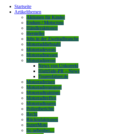
Startseite
Artikelthemen
Aktionen für Kinder
Enduro / Motocross
Händleraktionen
Hersteller
Jobs in der Zweiradbranche
Motorraddiebstahl
Motorradevents
Motorradmessen
Motorradpresse
News von Unkorrekt
HighSide-PR – News
Tourenfahrer.de
Motorradreisen
Motorradrennsport
Motorradtrainings
Motorradtreffen
Motorradtouren
Polizeiberichte
Recht
Rückrufaktionen
SuperMoto
So nebenbei…