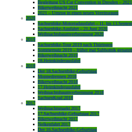
Begleitung US Car Convention in Dresden – 2021
Bikerweihnacht 2021
2021 – Umzug in einen neuen Vereinsraum
2020
Sachsenbike-Motorradausfahrt – 11. bis 13.Septe
Sachsenbike-Ausfahrt – 21.Juni 2020
Weihnachtsbaumverbrennung 2020
2019
Sachsenbike-Tour 2019 nach Thüringen
Sommerputz 2019 – früher mal Subbotnik genannt
Bikerweihnacht 2019
18.Heimkinderausfahrt
2018
Der 18.Sachsenbike-Geburtstag
Moppedrennen 2018
Bikerweihnacht 2018
17.Heimkinderausfahrt
Weihnachtsbaumverbrennung 2018
SachsenKrad 2018
2017
Weihnachtsmarkt 2017
17.Sachsenbike-Geburtstag 2017
Bikerweihnacht 2017
Nelkenfahrt 2017
Der 16.Sachsenbike-Geburtstag