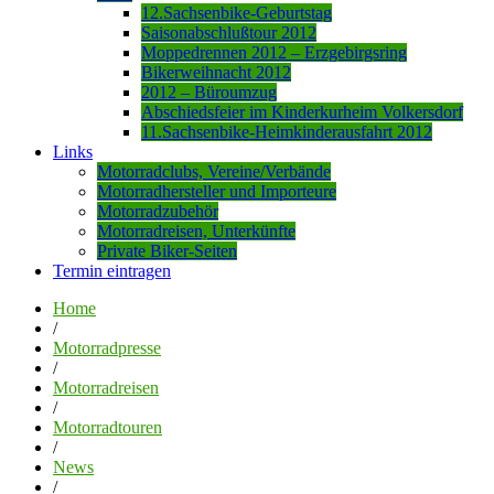
12.Sachsenbike-Geburtstag
Saisonabschlußtour 2012
Moppedrennen 2012 – Erzgebirgsring
Bikerweihnacht 2012
2012 – Büroumzug
Abschiedsfeier im Kinderkurheim Volkersdorf
11.Sachsenbike-Heimkinderausfahrt 2012
Links
Motorradclubs, Vereine/Verbände
Motorradhersteller und Importeure
Motorradzubehör
Motorradreisen, Unterkünfte
Private Biker-Seiten
Termin eintragen
Home
/
Motorradpresse
/
Motorradreisen
/
Motorradtouren
/
News
/