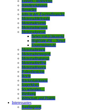
Enduro / Motocross
Händleraktionen
Hersteller
Jobs in der Zweiradbranche
Motorraddiebstahl
Motorradevents
Motorradmessen
Motorradpresse
News von Unkorrekt
HighSide-PR – News
Tourenfahrer.de
Motorradreisen
Motorradrennsport
Motorradtrainings
Motorradtreffen
Motorradtouren
Polizeiberichte
Recht
Rückrufaktionen
SuperMoto
So nebenbei…
Werbung
Wirtschaft und Politik
Interessantes
Ausflugziele