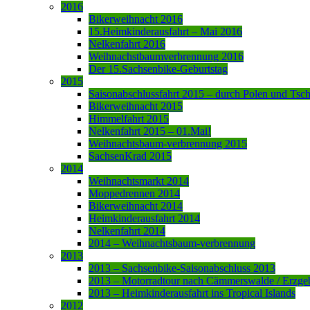
2016
Bikerweihnacht 2016
15.Heimkinderausfahrt – Mai 2016
Nelkenfahrt 2016
Weihnachstbaumverbrennung 2016
Der 15.Sachsenbike-Geburtstag
2015
Saisonabschlussfahrt 2015 – durch Polen und Tsc
Bikerweihnacht 2015
Himmelfahrt 2015
Nelkenfahrt 2015 – 01.Mai!
Weihnachtsbaum-verbrennung 2015
SachsenKrad 2015
2014
Weihnachtsmarkt 2014
Moppedrennen 2014
Bikerweihnacht 2014
Heimkinderausfahrt 2014
Nelkenfahrt 2014
2014 – Weihnachtsbaum-verbrennung
2013
2013 – Sachsenbike-Saisonabschluss 2013
2013 – Motorradtour nach Cämmerswalde / Erzge
2013 – Heimkinderausfahrt ins Tropical Islands
2012