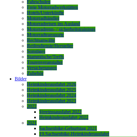
Fahrschulen
Freie Motorradwerkstätten
Hotels/Unterkünfte
Motorradhändler
Motorradreisen ins Ausland
Motorradrenn- / sicherheitstrainings
Motorradtransporte
Rechtsanwälte
Reifendienste/Hersteller
Sonstiges
Stammtische/Treffs
Tourenveranstalter
Versicherungen
Zubehör
Bilder
Heimkinderausfahrt 2026
Heimkinderausfahrt 2025
Heimkinderausfahrt 2024
Heimkinderausfahrt 2023
2022
Vereinssausfahrt 2022
Heimkinderausfahrt 2022
2021
Sachsenbike-Geburtstag 2021
19.Sachsenbike-Heimkinderausfahrt