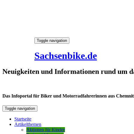
Skip
Toggle navigation
to
8. August 2026
content
Sachsenbike.de
Neuigkeiten und Informationen rund um d
Das Infoportal für Biker und Motorradfahrerinnen aus Chemnitz /
Toggle navigation
Startseite
Artikelthemen
Aktionen für Kinder