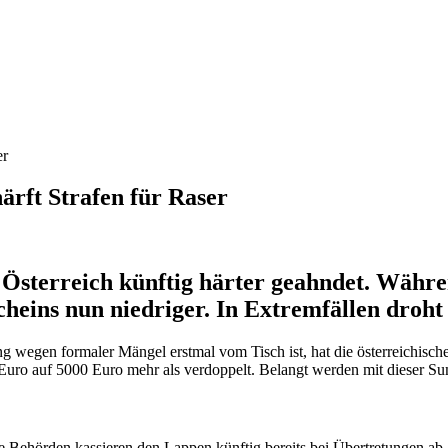
er
ärft Strafen für Raser
Österreich künftig härter geahndet. Währe
cheins nun niedriger. In Extremfällen droht
 wegen formaler Mängel erstmal vom Tisch ist, hat die österreichisc
uro auf 5000 Euro mehr als verdoppelt. Belangt werden mit dieser Su
e Behörden kassieren den Lappen künftig bereits bei Übertretungen ab