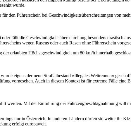
gesenkt wurde.
für den Führerschein bei Geschwindigkeitsüberschreitungen von mehr 
i oder fällt die Geschwindigkeitsüberschreitung besonders drastisch a
ührerscheins wegen Rasens oder auch Rasen ohne Führerschein vorges
g der erlaubten Höchstgeschwindigkeit um 80 km/h innerhalb geschlos
urde eigens der neue Straftatbestand »Illegales Wettrennen« geschaf
üfung vorgesehen. Auch in diesem Kontext ist für extreme Fälle eine 
hrt werden. Mit der Einführung der Fahrzeugbeschlagnahmung will man 
erdings nur in Österreich. In anderen Ländern dürfen sie weiter ihr Kf
ckung erfolgt europaweit.