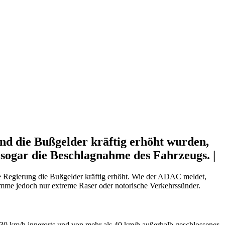
nd die Bußgelder kräftig erhöht wurden,
 sogar die Beschlagnahme des Fahrzeugs. |
he Regierung die Bußgelder kräftig erhöht. Wie der ADAC meldet,
mme jedoch nur extreme Raser oder notorische Verkehrssünder.
 30 km/h innerorts und von mehr als 40 km/h außerhalb geschlossener