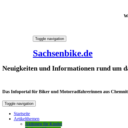
W
Skip
Toggle navigation
to
6. August 2026
content
Sachsenbike.de
Neuigkeiten und Informationen rund um d
Das Infoportal für Biker und Motorradfahrerinnen aus Chemnitz /
Toggle navigation
Startseite
Artikelthemen
Aktionen für Kinder