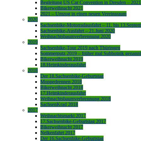
Begleitung US Car Convention in Dresden – 2021
Bikerweihnacht 2021
2021 – Umzug in einen neuen Vereinsraum
2020
Sachsenbike-Motorradausfahrt – 11. bis 13.Septe
Sachsenbike-Ausfahrt – 21.Juni 2020
Weihnachtsbaumverbrennung 2020
2019
Sachsenbike-Tour 2019 nach Thüringen
Sommerputz 2019 – früher mal Subbotnik genannt
Bikerweihnacht 2019
18.Heimkinderausfahrt
2018
Der 18.Sachsenbike-Geburtstag
Moppedrennen 2018
Bikerweihnacht 2018
17.Heimkinderausfahrt
Weihnachtsbaumverbrennung 2018
SachsenKrad 2018
2017
Weihnachtsmarkt 2017
17.Sachsenbike-Geburtstag 2017
Bikerweihnacht 2017
Nelkenfahrt 2017
Der 16.Sachsenbike-Geburtstag