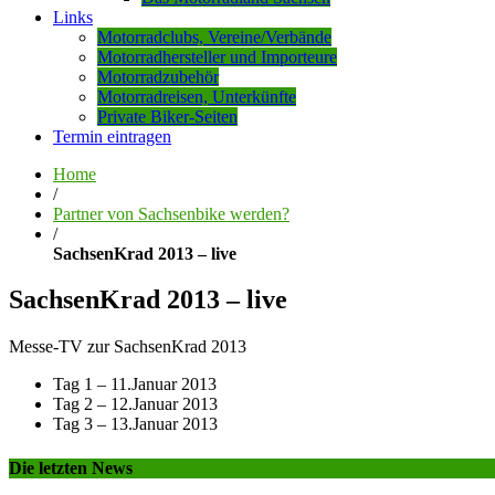
Links
Motorradclubs, Vereine/Verbände
Motorradhersteller und Importeure
Motorradzubehör
Motorradreisen, Unterkünfte
Private Biker-Seiten
Termin eintragen
Home
/
Partner von Sachsenbike werden?
/
SachsenKrad 2013 – live
SachsenKrad 2013 – live
Messe-TV zur SachsenKrad 2013
Tag 1 – 11.Januar 2013
Tag 2 – 12.Januar 2013
Tag 3 – 13.Januar 2013
Die letzten News