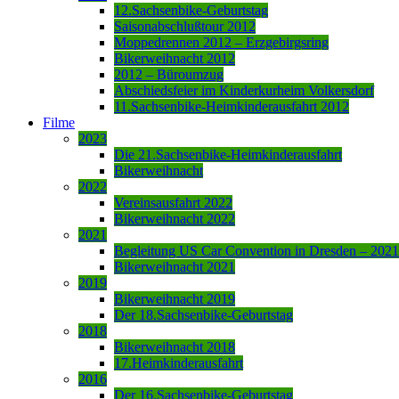
12.Sachsenbike-Geburtstag
Saisonabschlußtour 2012
Moppedrennen 2012 – Erzgebirgsring
Bikerweihnacht 2012
2012 – Büroumzug
Abschiedsfeier im Kinderkurheim Volkersdorf
11.Sachsenbike-Heimkinderausfahrt 2012
Filme
2023
Die 21.Sachsenbike-Heimkinderausfahrt
Bikerweihnacht
2022
Vereinsausfahrt 2022
Bikerweihnacht 2022
2021
Begleitung US Car Convention in Dresden – 2021
Bikerweihnacht 2021
2019
Bikerweihnacht 2019
Der 18.Sachsenbike-Geburtstag
2018
Bikerweihnacht 2018
17.Heimkinderausfahrt
2016
Der 16.Sachsenbike-Geburtstag