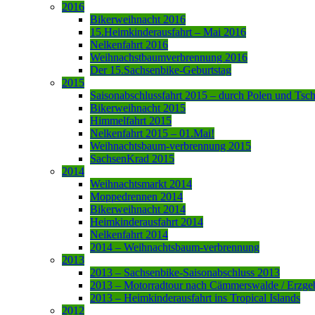
2016
Bikerweihnacht 2016
15.Heimkinderausfahrt – Mai 2016
Nelkenfahrt 2016
Weihnachstbaumverbrennung 2016
Der 15.Sachsenbike-Geburtstag
2015
Saisonabschlussfahrt 2015 – durch Polen und Tsc
Bikerweihnacht 2015
Himmelfahrt 2015
Nelkenfahrt 2015 – 01.Mai!
Weihnachtsbaum-verbrennung 2015
SachsenKrad 2015
2014
Weihnachtsmarkt 2014
Moppedrennen 2014
Bikerweihnacht 2014
Heimkinderausfahrt 2014
Nelkenfahrt 2014
2014 – Weihnachtsbaum-verbrennung
2013
2013 – Sachsenbike-Saisonabschluss 2013
2013 – Motorradtour nach Cämmerswalde / Erzge
2013 – Heimkinderausfahrt ins Tropical Islands
2012