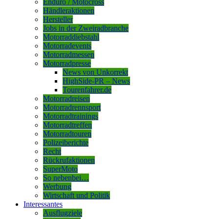
Enduro / Motocross
Händleraktionen
Hersteller
Jobs in der Zweiradbranche
Motorraddiebstahl
Motorradevents
Motorradmessen
Motorradpresse
News von Unkorrekt
HighSide-PR – News
Tourenfahrer.de
Motorradreisen
Motorradrennsport
Motorradtrainings
Motorradtreffen
Motorradtouren
Polizeiberichte
Recht
Rückrufaktionen
SuperMoto
So nebenbei…
Werbung
Wirtschaft und Politik
Interessantes
Ausflugziele