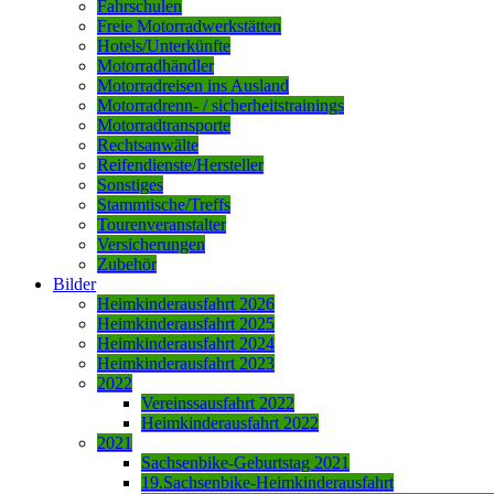
Fahrschulen
Freie Motorradwerkstätten
Hotels/Unterkünfte
Motorradhändler
Motorradreisen ins Ausland
Motorradrenn- / sicherheitstrainings
Motorradtransporte
Rechtsanwälte
Reifendienste/Hersteller
Sonstiges
Stammtische/Treffs
Tourenveranstalter
Versicherungen
Zubehör
Bilder
Heimkinderausfahrt 2026
Heimkinderausfahrt 2025
Heimkinderausfahrt 2024
Heimkinderausfahrt 2023
2022
Vereinssausfahrt 2022
Heimkinderausfahrt 2022
2021
Sachsenbike-Geburtstag 2021
19.Sachsenbike-Heimkinderausfahrt